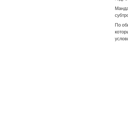
Манда
субтр
По об
котор
услов