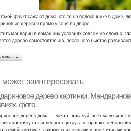
 такой фрукт сажают дома, кто-то на подоконнике в доме, 
риновые деревья прямо у себя во дворе.
тить мандарин в домашних условиях совсем не сложно, гла
ется дерево самостоятельно, после чего быстро развивают
ь дальше →
 может заинтересовать
дариновое дерево картинки. Мандариново
овиях, фото
риновое дерево дома — мечта, пожалуй, всех мальчишек и 
роить косточку от съеденного цитруса в горшок с небольшим
все семейство будет лакомиться сочными и аппетитными пл