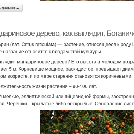
ь дальше →
дариновое дерево, как выглядит. Ботанич
ин (лат. Citrus reticulata) — растение, относящееся к роду 
е название относится к плодам этой культуры.
ыглядит мандариновое дерево? Его высота в молодом возра
гает 5 м. Корневище мощное, раскидистое, превышает диам
ом возрасте, и по мере старения становятся коричневыми.
лжительность жизни растения – 80-100 лет.
я мелкие, эллиптической или яйцевидной формы, заостренны
ая. Черешки – крылатые либо бескрылые. Обновление листвы