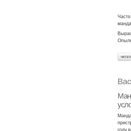
Часто
манда
Вырас
Опыля
читат
Вас
Ман
усл
Манда
прист
году 