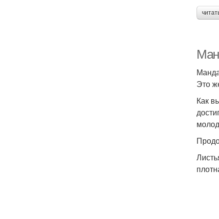
читат
Ман
Мандар
Это ж
Как в
дости
молод
Продо
Листь
плотн