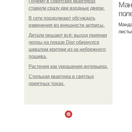
Почему в советских квартирах
Ман
ставили сразу две входные двери.
пол
В сети продолжают обсуждать
Манда
изменения во внешности актрисы.
листь
Детали решают всё: выход приянки
чопры на показе Dior обернулся
шквалом критики из-за небрежного
пошива.
Растения как украшения интерьера.
Стильная квартира в светлых
приятных тонах.