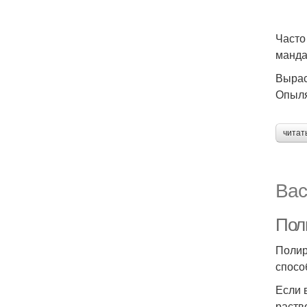
Часто
манда
Вырас
Опыля
читат
Вас
Пол
Полир
спосо
Если 
раств