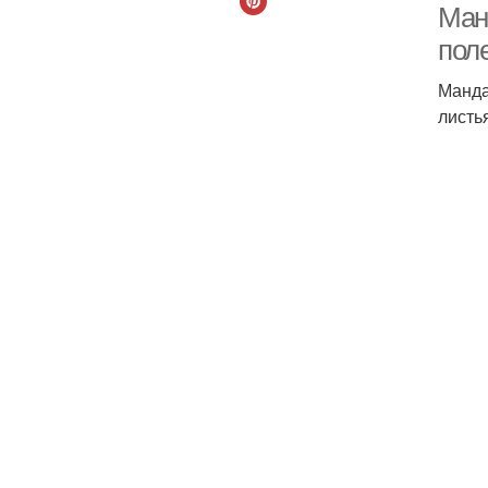
Ман
пол
Манда
листь