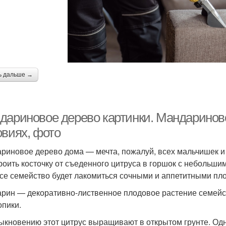
ь дальше →
дариновое дерево картинки. Мандариново
овиях, фото
риновое дерево дома — мечта, пожалуй, всех мальчишек и 
роить косточку от съеденного цитруса в горшок с небольшим
все семейство будет лакомиться сочными и аппетитными пл
рин — декоративно-лиственное плодовое растение семейс
опики.
ыкновению этот цитрус выращивают в открытом грунте. Одн