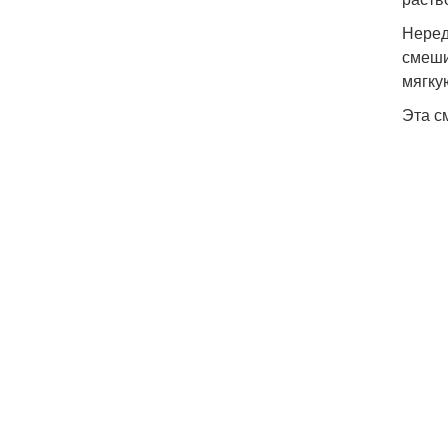
Неред
смеши
мягку
Эта с