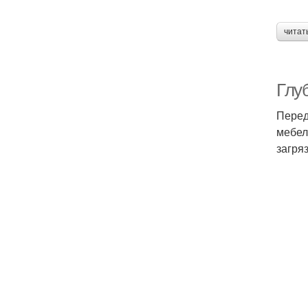
читат
Глу
Перед
мебел
загря