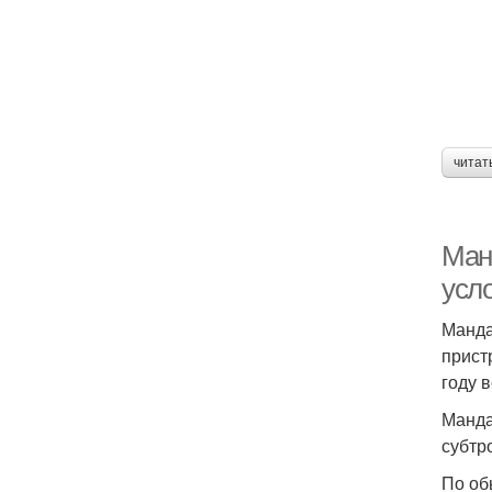
читат
Ман
усл
Манда
прист
году 
Манда
субтр
По об