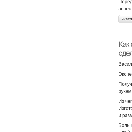
Перед
аспек
читат
Как 
сде
Васил
Экспе
Получ
рукам
Из че
Изгот
и раз
Боль