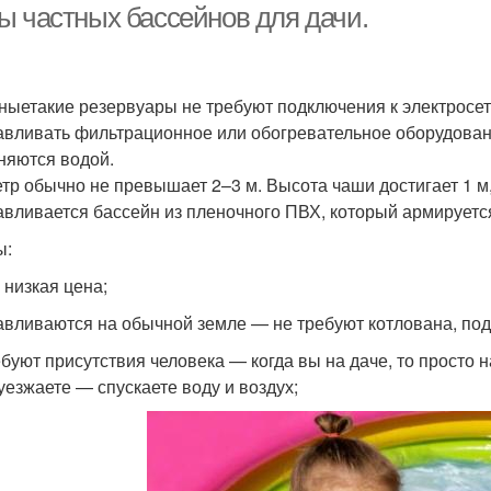
ы частных бассейнов для дачи.
ныетакие резервуары не требуют подключения к электросет
авливать фильтрационное или обогревательное оборудован
няются водой.
тр обычно не превышает 2–3 м. Высота чаши достигает 1 м,
авливается бассейн из пленочного ПВХ, который армируется
ы:
 низкая цена;
авливаются на обычной земле — не требуют котлована, под
ебуют присутствия человека — когда вы на даче, то просто 
 уезжаете — спускаете воду и воздух;