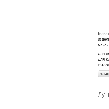
Безоп
издел
макси
Для д
Для к
котор
читат
Луч