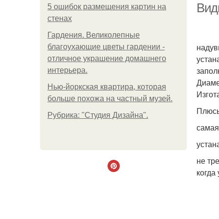
Вид
5 ошибок размещения картин на
стенах
Гардения. Великолепные
надув
благоухающие цветы гардении -
устан
отличное украшение домашнего
запол
интерьера.
Диаме
Нью-йоркская квартира, которая
Изгот
больше похожа на частный музей.
Плюс
Рубрика: "Студия Дизайна".
самая
устан
не тр
когда