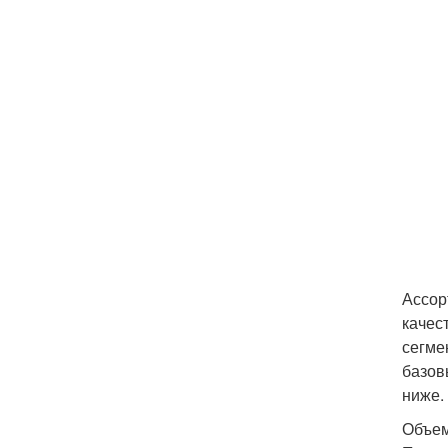
Ассор
качес
сегме
базов
ниже.
Объем