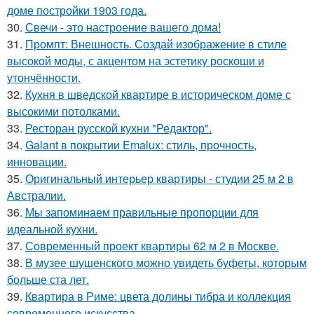
доме постройки 1903 года.
30.
Свечи - это настроение вашего дома!
31.
Промпт: Внешность. Создай изображение в стиле
высокой моды, с акцентом на эстетику роскоши и
утончённости.
32.
Кухня в шведской квартире в историческом доме с
высокими потолками.
33.
Ресторан русской кухни "Редактор".
34.
Galant в покрытии Emalux: стиль, прочность,
инновации.
35.
Оригинальный интерьер квартиры - студии 25 м 2 в
Австралии.
36.
Мы запоминаем правильные пропорции для
идеальной кухни.
37.
Современный проект квартиры 62 м 2 в Москве.
38.
В музее шушенского можно увидеть буфеты, которым
больше ста лет.
39.
Квартира в Риме: цвета долины тибра и коллекция
современного искусства.