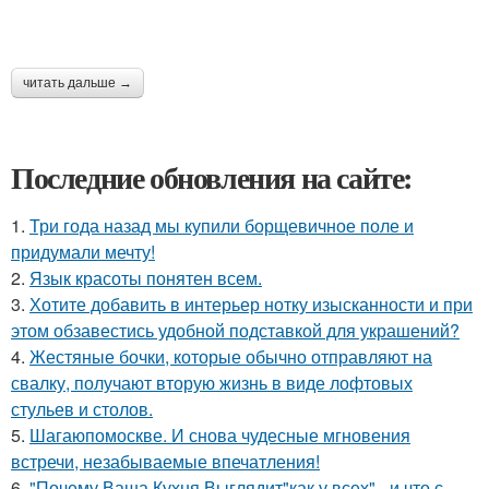
читать дальше →
Последние обновления на сайте:
1.
Три года назад мы купили борщевичное поле и
придумали мечту!
2.
Язык красоты понятен всем.
3.
Хотите добавить в интерьер нотку изысканности и при
этом обзавестись удобной подставкой для украшений?
4.
Жестяные бочки, которые обычно отправляют на
свалку, получают вторую жизнь в виде лофтовых
стульев и столов.
5.
Шагаюпомоскве. И снова чудесные мгновения
встречи, незабываемые впечатления!
6.
"Почему Ваша Кухня Выглядит"как у всех" - и что с