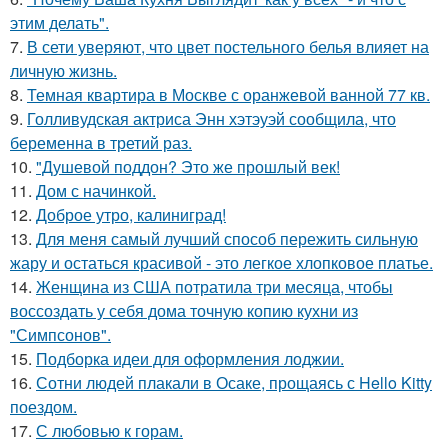
этим делать".
7.
В сети уверяют, что цвет постельного белья влияет на
личную жизнь.
8.
Темная квартира в Москве с оранжевой ванной 77 кв.
9.
Голливудская актриса Энн хэтэуэй сообщила, что
беременна в третий раз.
10.
"Душевой поддон? Это же прошлый век!
11.
Дом с начинкой.
12.
Доброе утро, калиниград!
13.
Для меня самый лучший способ пережить сильную
жару и остаться красивой - это легкое хлопковое платье.
14.
Женщина из США потратила три месяца, чтобы
воссоздать у себя дома точную копию кухни из
"Симпсонов".
15.
Подборка идеи для оформления лоджии.
16.
Сотни людей плакали в Осаке, прощаясь с Hello Kitty
поездом.
17.
С любовью к горам.