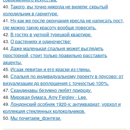
40.
Такого, вы точно никогда не видели: скрытый
холодильник в гарнитуре.
41.
Ну как же после окончания кресла не написать пост,
где можно такую красоту вообще повесить.
42.
В гостях в уютной турецкой квартире.
43.
О растениях и одиночестве:
44.
Даже маленькая спальня может выглядеть
просторной, стоит только правильно расставить
акценты.
45.
Исаак левитан и его краски из глины.
46.
Спальня по индивидуальному проекту в прусово: от
визуализации до воплощения с точностью 100%.
47.
Скандинавы безумно любят природу.
48.
Мировая бумага. Amy Feigley - Lee.
49.
Лондонский особняк 1920-х: антиквариат, уорхол и
коллекция стеклянных колокольчиков.
50.
Мы почитаем_фэнтези.