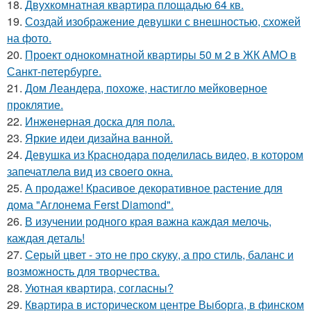
18.
Двухкомнатная квартира площадью 64 кв.
19.
Создай изображение девушки с внешностью, схожей
на фото.
20.
Проект однокомнатной квартиры 50 м 2 в ЖК АМО в
Санкт-петербурге.
21.
Дом Леандера, похоже, настигло мейковерное
проклятие.
22.
Инжeнepная доска для пола.
23.
Яркие идеи дизайна ванной.
24.
Девушка из Краснодара поделилась видео, в котором
запечатлела вид из своего окна.
25.
А продаже! Красивое декоративное растение для
дома "Аглонема Ferst Diamond".
26.
В изучении родного края важна каждая мелочь,
каждая деталь!
27.
Серый цвет - это не про скуку, а про стиль, баланс и
возможность для творчества.
28.
Уютная квартира, согласны?
29.
Квартира в историческом центре Выборга, в финском