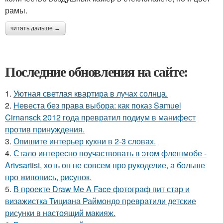
рамы.
читать дальше →
Последние обновления на сайте:
1.
Уютная светлая квартира в лучах солнца.
2.
Невеста без права выбора: как показ Samuel
Cirnansck 2012 года превратил подиум в манифест
против принуждения.
3.
Опишите интерьер кухни в 2-3 словах.
4.
Стало интересно поучаствовать в этом флешмобе -
Artvsartist, хоть он не совсем про рукоделие, а больше
про живопись, рисунок.
5.
В проекте Draw Me A Face фотограф пит стар и
визажистка Тициана Раймондо превратили детские
рисунки в настоящий макияж.