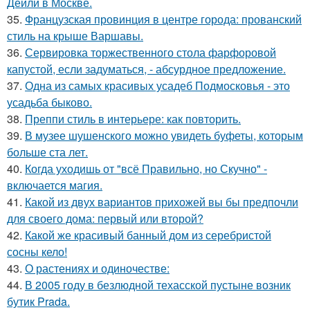
Дейли в Москве.
35.
Французская провинция в центре города: прованский
стиль на крыше Варшавы.
36.
Сервировка торжественного стола фарфоровой
капустой, если задуматься, - абсурдное предложение.
37.
Одна из самых красивых усадеб Подмосковья - это
усадьба быково.
38.
Преппи стиль в интерьере: как повторить.
39.
В музее шушенского можно увидеть буфеты, которым
больше ста лет.
40.
Когда уходишь от "всё Правильно, но Скучно" -
включается магия.
41.
Какой из двух вариантов прихожей вы бы предпочли
для своего дома: первый или второй?
42.
Какой же красивый банный дом из серебристой
сосны кело!
43.
О растениях и одиночестве:
44.
В 2005 году в безлюдной техасской пустыне возник
бутик Prada.