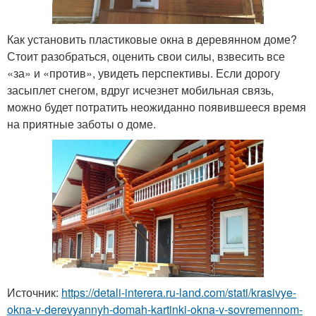
Как установить пластиковые окна в деревянном доме?
Стоит разобраться, оценить свои силы, взвесить все
«за» и «против», увидеть перспективы. Если дорогу
засыплет снегом, вдруг исчезнет мобильная связь,
можно будет потратить неожиданно появившееся время
на приятные заботы о доме.
Источник:
https://detali-interera.ru-land.com/stati/krasivye-
okna-v-derevyannyh-domah-kartinki-okna-v-sovremennom-