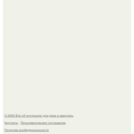
5 ошибок в планировке, из-за которых вы теряете метры.
"Проиллюстрированные Люди": Томас майландер
превратил солнечные ожоги в арт - объект.
© 2026 Всё об интерьере для дома и квартиры
Контакты
Пользовательское соглашение
Политика конфидециальности