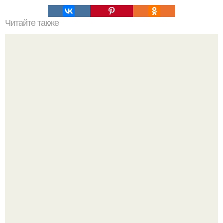
Читайте также
11 рецептов сахарной глазури, чтобы подойти творчески
к украшению печенюшек.
Маленькая, но практичная квартира у моря 48 кв.