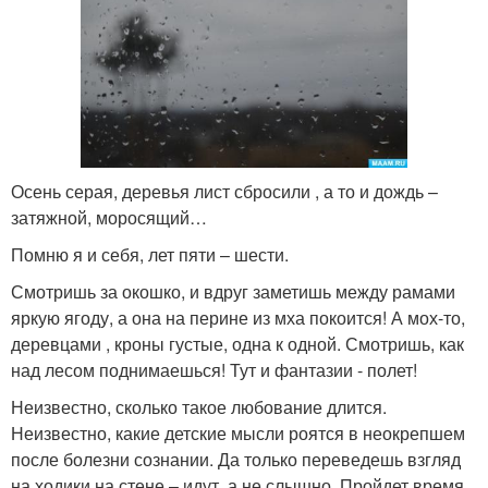
Осень серая, деревья лист сбросили , а то и дождь –
затяжной, моросящий…
Помню я и себя, лет пяти – шести.
Смотришь за окошко, и вдруг заметишь между рамами
яркую ягоду, а она на перине из мха покоится! А мох-то,
деревцами , кроны густые, одна к одной. Смотришь, как
над лесом поднимаешься! Тут и фантазии - полет!
Неизвестно, сколько такое любование длится.
Неизвестно, какие детские мысли роятся в неокрепшем
после болезни сознании. Да только переведешь взгляд
на ходики на стене – идут, а не слышно. Пройдет время,