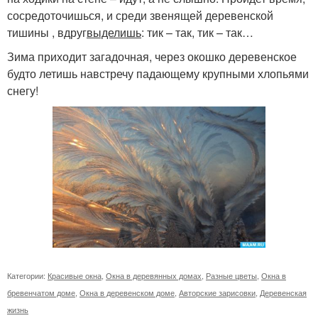
сосредоточишься, и среди звенящей деревенской
тишины , вдруг
выделишь
: тик – так, тик – так…
Зима приходит загадочная, через окошко деревенское
будто летишь навстречу падающему крупными хлопьями
снегу!
Категории:
Красивые окна
,
Окна в деревянных домах
,
Разные цветы
,
Окна в
бревенчатом доме
,
Окна в деревенском доме
,
Авторские зарисовки
,
Деревенская
жизнь