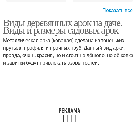
Показать все
Виды деревянных арок на даче.
Арки в ландшафте
Арки в саду
Виды и размеры садовых арок
Металлическая арка (кованая) сделана из тоненьких
прутьев, профиля и прочных труб. Данный вид арки,
правда, очень красив, но и стоит не дёшево, но её ковка
Арка из металла
Арка из дерева
и завитки будут привлекать взоры гостей.
Арка из роз
Арки для роз
Арки из
полипропиленовых
труб