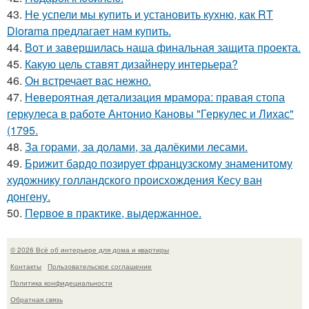
43.
Не успели мы купить и установить кухню, как RT
Diorama предлагает нам купить.
44.
Вот и завершилась наша финальная защита проекта.
45.
Какую цель ставят дизайнеру интерьера?
46.
Он встречает вас нежно.
47.
Невероятная детализация мрамора: правая стопа
геркулеса в работе Антонио Кановы "Геркулес и Лихас"
(1795.
48.
За горами, за долами, за далёкими лесами.
49.
Брижит бардо позирует французскому знаменитому
художнику голландского происхождения Кесу ван
донгену.
50.
Первое в практике, выдержанное.
© 2026 Всё об интерьере для дома и квартиры
Контакты
Пользовательское соглашение
Политика конфидециальности
Обратная связь