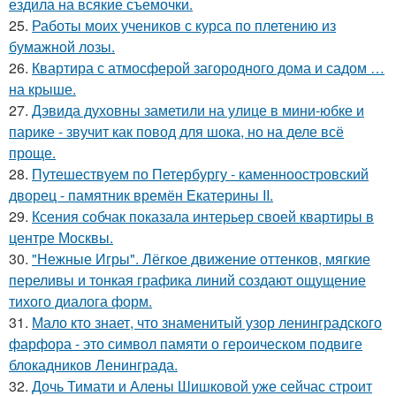
ездила на всякие съемочки.
25.
Работы моих учеников с курса по плетению из
бумажной лозы.
26.
Квартира с атмосферой загородного дома и садом …
на крыше.
27.
Дэвида духовны заметили на улице в мини-юбке и
парике - звучит как повод для шока, но на деле всё
проще.
28.
Путешествуем по Петербургу - каменноостровский
дворец - памятник времён Екатерины II.
29.
Ксения собчак показала интерьер своей квартиры в
центре Москвы.
30.
"Нежные Игры". Лёгкое движение оттенков, мягкие
переливы и тонкая графика линий создают ощущение
тихого диалога форм.
31.
Мало кто знает, что знаменитый узор ленинградского
фарфора - это символ памяти о героическом подвиге
блокадников Ленинграда.
32.
Дочь Тимати и Алены Шишковой уже сейчас строит