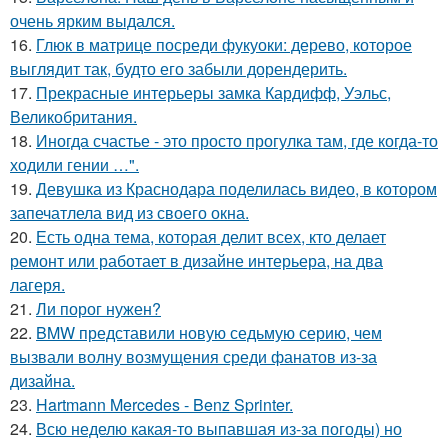
очень ярким выдался.
16.
Глюк в матрице посреди фукуоки: дерево, которое
выглядит так, будто его забыли дорендерить.
17.
Прекрасные интерьеры замка Кардифф, Уэльс,
Великобритания.
18.
Иногда счастье - это просто прогулка там, где когда-то
ходили гении …".
19.
Девушка из Краснодара поделилась видео, в котором
запечатлела вид из своего окна.
20.
Есть одна тема, которая делит всех, кто делает
ремонт или работает в дизайне интерьера, на два
лагеря.
21.
Ли порог нужен?
22.
BMW представили новую седьмую серию, чем
вызвали волну возмущения среди фанатов из-за
дизайна.
23.
Hartmann Mercedes - Benz Sprinter.
24.
Всю неделю какая-то выпавшая из-за погоды) но