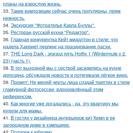
планы на взрослую жизнь.
33.
Такие композиции сейчас очень популярны, прям
нежность.
34.
Экскурсия "Фотоателье Карла Буллы".
35.
Ресторан русской кухни "Редактор".
36.
Главная конкурентка Кейт миддлтон в стиле: что
надела Харриет перлинг на празднование пасхи.
37.
THE Long Dark - эпизод пять Hotfix 1 (Wintermute v 2.
23) (часть 1).
38.
В тот выходной мы с сестрой засиделись на кухне
допоздна, обсуждали новости и потягивали лёгкое вино.
39.
Промпт: Не меняй черты лица создай триптих в стиле
гламурной фотосессии, вдохновлённый этим
референсом.
40.
Как многие уже догадались - да, эту квартиру мы
купили для мамы.
41.
В гостях у дизайнера интерьеров кит Кемп в ее
загородном доме в хэмпшире.
42.
Подарок к юбилею.