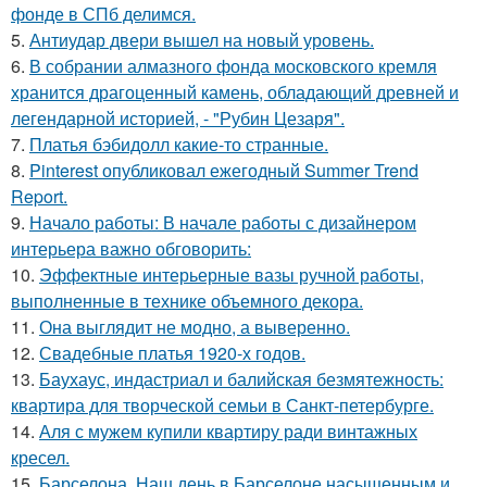
фонде в СПб делимся.
5.
Антиудар двери вышел на новый уровень.
6.
В собрании алмазного фонда московского кремля
хранится драгоценный камень, обладающий древней и
легендарной историей, - "Рубин Цезаря".
7.
Платья бэбидолл какие-то странные.
8.
Pinterest опубликовал ежегодный Summer Trend
Report.
9.
Начало работы: В начале работы с дизайнером
интерьера важно обговорить:
10.
Эффектные интерьерные вазы ручной работы,
выполненные в технике объемного декора.
11.
Она выглядит не модно, а выверенно.
12.
Свадебные платья 1920-х годов.
13.
Баухаус, индастриал и балийская безмятежность:
квартира для творческой семьи в Санкт-петербурге.
14.
Аля с мужем купили квартиру ради винтажных
кресел.
15.
Барселона. Наш день в Барселоне насыщенным и