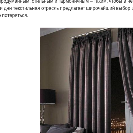
продуманным, стильным и гармоничным – таким, чтобы в не
и дни текстильная отрасль предлагает широчайший выбор ш
 потеряться.