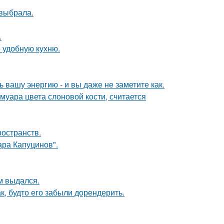
 выбрала.
.
 удобную кухню.
вашу энергию - и вы даже не заметите как.
муара цвета слоновой кости, считается
ространств.
ра Капуцинов".
м выдался.
к, будто его забыли дорендерить.