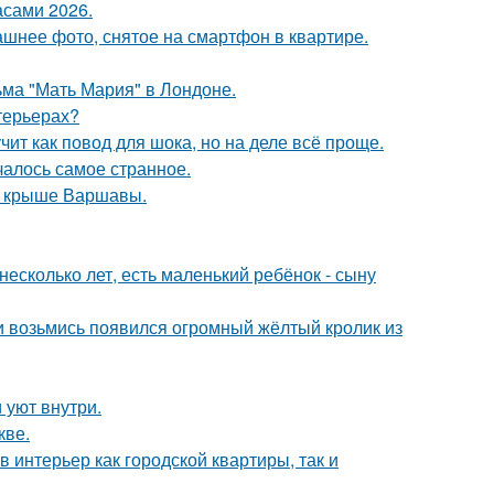
асами 2026.
ашнее фото, снятое на смартфон в квартире.
ьма "Мать Мария" в Лондоне.
нтерьерах?
чит как повод для шока, но на деле всё проще.
ачалось самое странное.
на крыше Варшавы.
есколько лет, есть маленький ребёнок - сыну
ни возьмись появился огромный жёлтый кролик из
 уют внутри.
кве.
в интерьер как городской квартиры, так и