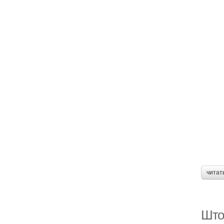
читат
Што