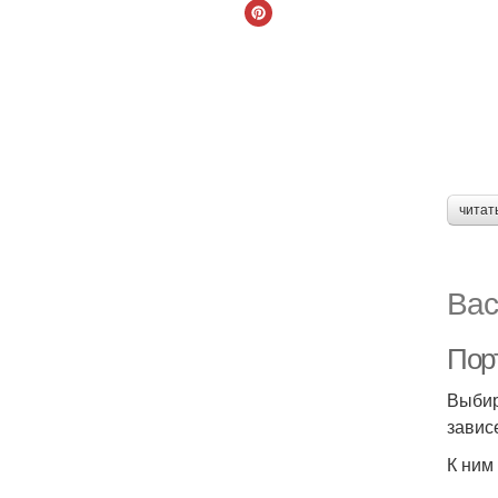
читат
Вас
Пор
Выбир
завис
К ним