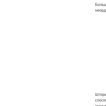
Больш
неорд
Шторы
спосо
сказы