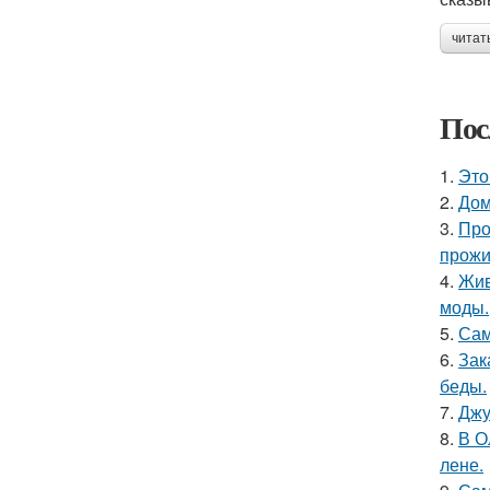
читат
Пос
1.
Это
2.
Дом
3.
Про
прожи
4.
Жив
моды.
5.
Сам
6.
Зак
беды.
7.
Джу
8.
В О
лене.