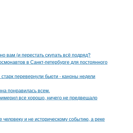
нно вам (и перестать скупать всё подряд?
 космонавтов в Санкт-петербурге для постоянного
старк перевернули бьюти - каноны недели
 она понравилась всем.
римерил все хорошо, ничего не предвещало
 человеку и не историческому событию, а реке