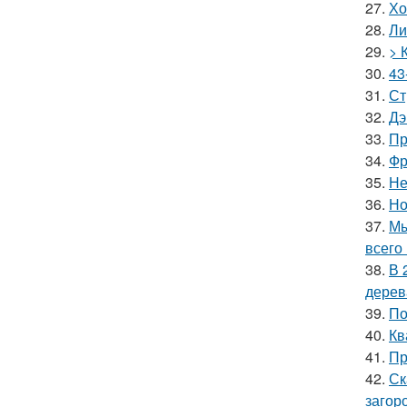
27.
Хо
28.
Ли
29.
> 
30.
43
31.
Ст
32.
Дэ
33.
Пр
34.
Фр
35.
Не
36.
Но
37.
Мы
всего 
38.
В 
дерев
39.
По
40.
Кв
41.
Пр
42.
Ск
загор