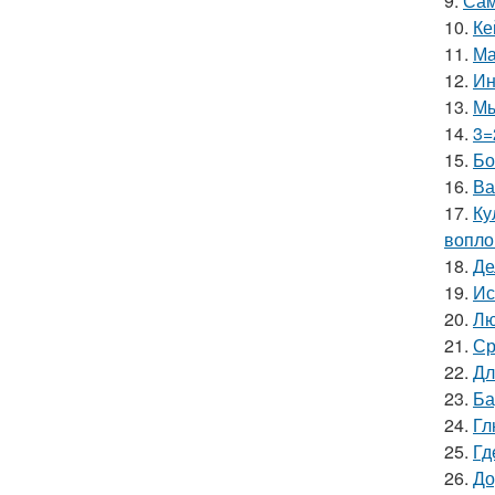
9.
Сам
10.
Ке
11.
Ма
12.
Ин
13.
Мы
14.
3=
15.
Бо
16.
Ва
17.
Ку
вопло
18.
Де
19.
Ис
20.
Лю
21.
Ср
22.
Дл
23.
Ба
24.
Гл
25.
Гд
26.
До