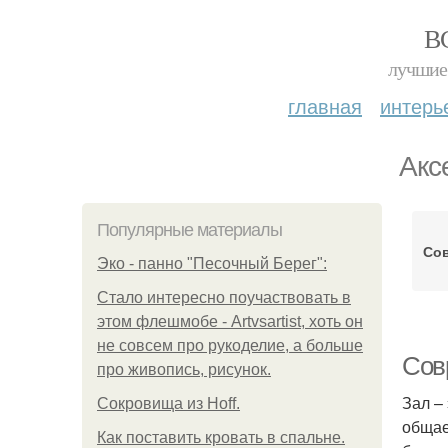
В
лучшие 
главная
интерь
Акс
Популярные материалы
Со
Эко - панно "Песочный Берег":
Стало интересно поучаствовать в
этом флешмобе - Artvsartist, хоть он
не совсем про рукоделие, а больше
Сов
про живопись, рисунок.
Зал –
Сокровища из Hoff.
общае
Как поставить кровать в спальне.