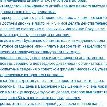
ый неудачный дизайн упаковки хлеба в истории.
йт миддлтон неожиданного дизайнера для важного выхода
донна оскар в шоу превратила.
терьерные цветы dip art: проволока, смола и немного магии
 достаём двойные листочки и учимся делать действительно
2 На всё по категориям в розничных магазинах Cozy Home.
яться надо не тарелочниц, а ремонтниц.
ш дом может буквально обнимать вас или медленно съедать 
льтовое свадебное мини - платье Шерон тейт, из шелкового 
щением голливудского гламура 1960-х годов.
лимся с вами кадрами реализации видовых апартаментов.
поведь серийного переездного дизайнера - организатора п
бопытные сведения о советском фильме "Человек с Бульва
едневековье которого мы не знали.
я котёнка закрытая дверь - это не просто часть интерьера.
рселона. Наш день в Барселоне насыщенным и очень ярки
юк в матрице посреди фукуоки: дерево, которое выглядит та
е я храню 50 мотков и никто не догадывается.
рогие, этот выпуск, как ледяной душ после горячей ванны.