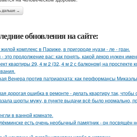
ь дальше →
ледние обновления на сайте:
 жилой комплекс в Париже, в пригороде нуази - ле - гран.
 - это продолжение вас: как понять, какой декор нужен име
ект квартиры 29, 4 м 2 (32, 4 м 2 с балконом) на проспекте
вания.
ая Венера против патриархата: как перформансы Микаэлы 
ая дорогая ошибка в ремонте - делать квартиру так, чтобы
азала шорты мужу, в пункте выдачи всё было нормально, п
нгли в ванной комнате.
лёкминске есть очень необычный памятник - он посвящён не