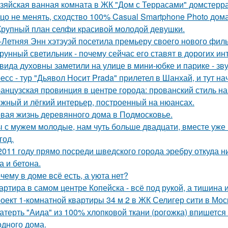
зяйская ванная комната в ЖК "Дом с Террасами" домстерр
цо не менять, сходство 100% Casual Smartphone Photo дом
Крупный план селфи красивой молодой девушки.
-Летняя Энн хэтэуэй посетила премьеру своего нового фил
рунный светильник - почему сейчас его ставят в дорогих и
вида духовны заметили на улице в мини-юбке и парике - зву
есс - тур "Дьявол Носит Prada" прилетел в Шанхай, и тут н
анцузская провинция в центре города: прованский стиль 
жный и лёгкий интерьер, построенный на нюансах.
вая жизнь деревянного дома в Подмосковье.
 с мужем молодые, нам чуть больше двадцати, вместе уже н
год.
2011 году прямо посреди шведского города эребру откуда 
а и бетона.
чему в доме всё есть, а уюта нет?
артира в самом центре Копейска - всё под рукой, а тишина и
оект 1-комнатной квартиры 34 м 2 в ЖК Селигер сити в Мос
атерть "Аида" из 100% хлопковой ткани (рогожка) впишется 
одного дома.