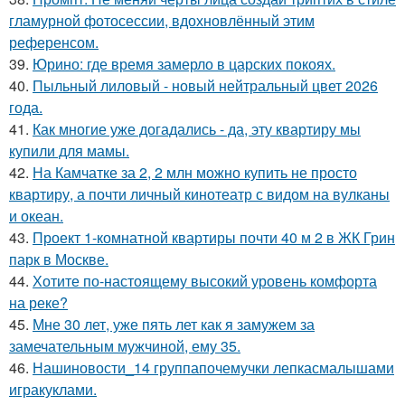
гламурной фотосессии, вдохновлённый этим
референсом.
39.
Юрино: где время замерло в царских покоях.
40.
Пыльный лиловый - новый нейтральный цвет 2026
года.
41.
Как многие уже догадались - да, эту квартиру мы
купили для мамы.
42.
На Камчатке за 2, 2 млн можно купить не просто
квартиру, а почти личный кинотеатр с видом на вулканы
и океан.
43.
Проект 1-комнатной квартиры почти 40 м 2 в ЖК Грин
парк в Москве.
44.
Хотите по-настоящему высокий уровень комфорта
на реке?
45.
Мне 30 лет, уже пять лет как я замужем за
замечательным мужчиной, ему 35.
46.
Нашиновости_14 группапочемучки лепкасмалышами
игракуклами.