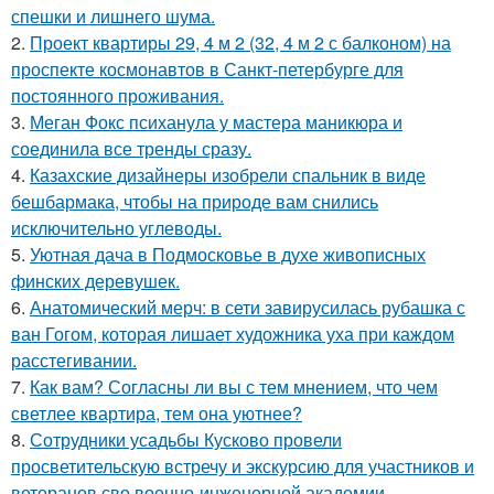
спешки и лишнего шума.
2.
Проект квартиры 29, 4 м 2 (32, 4 м 2 с балконом) на
проспекте космонавтов в Санкт-петербурге для
постоянного проживания.
3.
Меган Фокс психанула у мастера маникюра и
соединила все тренды сразу.
4.
Казахские дизайнеры изобрели спальник в виде
бешбармака, чтобы на природе вам снились
исключительно углеводы.
5.
Уютная дача в Подмосковье в духе живописных
финских деревушек.
6.
Анатомический мерч: в сети завирусилась рубашка с
ван Гогом, которая лишает художника уха при каждом
расстегивании.
7.
Как вам? Согласны ли вы с тем мнением, что чем
светлее квартира, тем она уютнее?
8.
Сотрудники усадьбы Кусково провели
просветительскую встречу и экскурсию для участников и
ветеранов сво военно-инженерной академии.