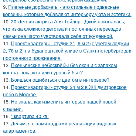
9.
Плетёные дорбаскеты - это стильные подвесные
корзины, которые добавляют интерьеру уюта и эстетики.
10.
30-Летняя актриса Аня Тейлор - Джой призналась,
что из-за сложного детства и постоянных переездов
семьи она часто чувствовала себя отчужденной.
11.
Проект квартиры - студии 31, 9 м 2 (с учетом лоджии
2, 78 м 2) на будапештской улице в Санкт-петербурге для
постоянного проживания.
12.
Пхеньянские небоскрёбы без окон и с запахом
костра: показуха или суровый быт?
13.
Боишься ошибиться с цветом в интерьере?
14.
Проект квартиры - студии 24 м 2 в ЖК дмитровское
небо в Москве.
15.
Не знала, как изменить интерьер нашей новой
спальни.
16.
* квартира 40 кв.
17.
Делимся с вами кадрами реализации видовых
апартаментов.