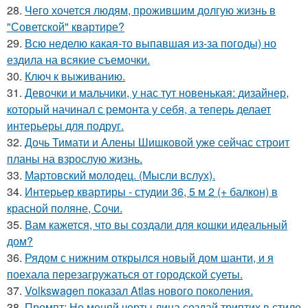
28.
Чего хочется людям, прожившим долгую жизнь в
"Советской" квартире?
29.
Всю неделю какая-то выпавшая из-за погоды) но
ездила на всякие съемочки.
30.
Ключ к выживанию.
31.
Девочки и мальчики, у нас тут новенькая: дизайнер,
который начинал с ремонта у себя, а теперь делает
интерьеры для подруг.
32.
Дочь Тимати и Алены Шишковой уже сейчас строит
планы на взрослую жизнь.
33.
Мартовский молодец. (Мысли вслух).
34.
Интерьер квартиры - студии 36, 5 м 2 (+ балкон) в
красной поляне, Сочи.
35.
Вам кажется, что вы создали для кошки идеальный
дом?
36.
Рядом с нижним открылся новый дом шанти, и я
поехала перезагружаться от городской суеты.
37.
Volkswagen показал Atlas нового поколения.
38.
Промпт: Не меняй черты лица создай триптих в стиле