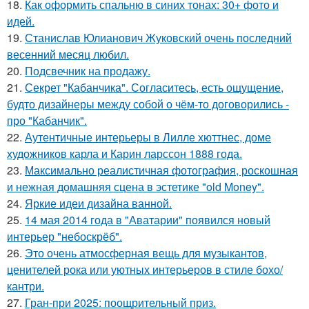
18.
Как оформить спальню в синих тонах: 30+ фото и
идей.
19.
Станислав Юлианович Жуковский очень последний
весенний месяц любил.
20.
Подсвечник на продажу.
21.
Секрет "Кабанчика". Согласитесь, есть ощущение,
будто дизайнеры между собой о чём-то договорились -
про "Кабанчик".
22.
Аутентичные интерьеры в Лилле хюттнес, доме
художников карла и Карин ларссон 1888 года.
23.
Максимально реалистичная фотография, роскошная
и нежная домашняя сцена в эстетике "old Money".
24.
Яркие идеи дизайна ванной.
25.
14 мая 2014 года в "Аватарии" появился новый
интерьер "небоскрёб".
26.
Это очень атмосферная вещь для музыкантов,
ценителей рока или уютных интерьеров в стиле бохо/
кантри.
27.
Гран-при 2025: поощрительный приз.