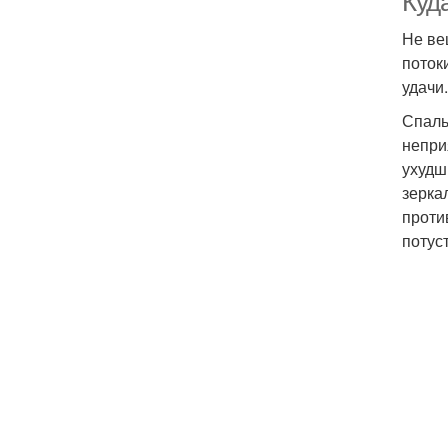
Куд
Не ве
поток
удачи.
Спаль
непри
ухудш
зерка
проти
потус