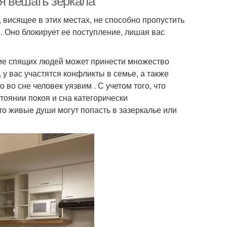
зя вешать зеркала
 висящее в этих местах, не способно пропустить
. Оно блокирует ее поступление, лишая вас
ие спящих людей может принести множество
у вас участятся конфликты в семье, а также
во сне человек уязвим . С учетом того, что
тоянии покоя и сна категорически
то живые души могут попасть в зазеркалье или