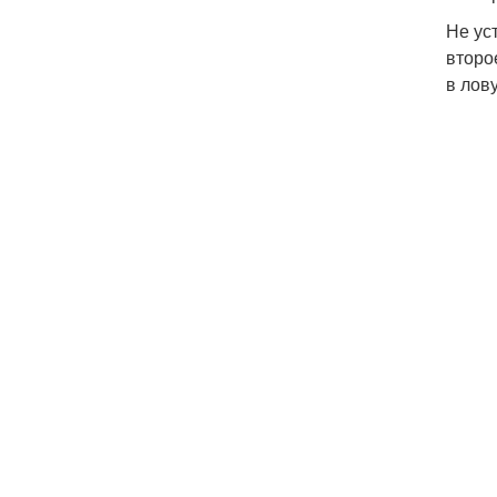
Не ус
второ
в лов