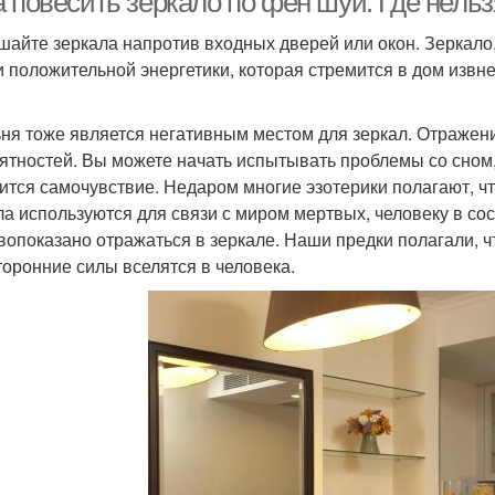
а повесить зеркало по фен шуй. Где нель
шайте зеркала напротив входных дверей или окон. Зеркало,
и положительной энергетики, которая стремится в дом извне
ня тоже является негативным местом для зеркал. Отражен
ятностей. Вы можете начать испытывать проблемы со сном, 
ится самочувствие. Недаром многие эзотерики полагают, что 
ла используются для связи с миром мертвых, человеку в сос
вопоказано отражаться в зеркале. Наши предки полагали, ч
торонние силы вселятся в человека.