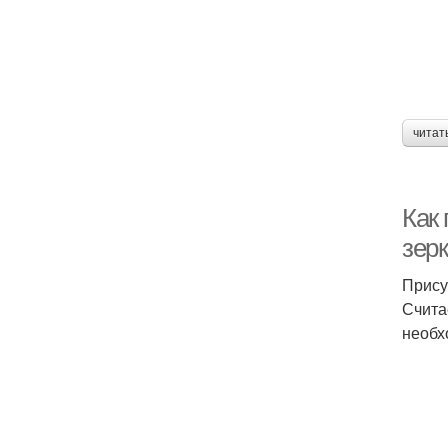
читат
Как
зер
Прису
Счита
необх