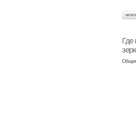
читат
Где 
зер
Общие