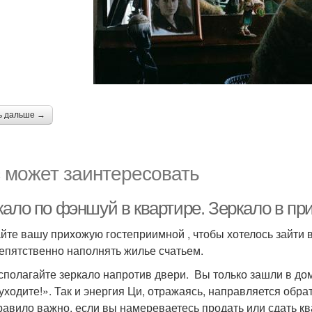
ь дальше →
 может заинтересовать
кало по фэншуй в квартире. Зеркало в пр
йте вашу прихожую гостеприимной , чтобы хотелось зайти в 
епятственно наполнять жилье счатьем.
сполагайте зеркало напротив двери. Вы только зашли в дом
 уходите!». Так и энергия Ци, отражаясь, направляется обра
равило важно, если вы намереваетесь продать или сдать кв