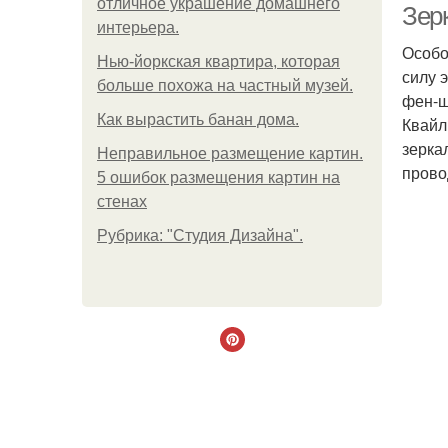
отличное украшение домашнего
Зер
интерьера.
Особо
Нью-йоркская квартира, которая
силу 
больше похожа на частный музей.
фен-ш
Как вырастить банан дома.
Квайл
зерка
Неправильное размещение картин.
прово
5 ошибок размещения картин на
стенах
Рубрика: "Студия Дизайна".