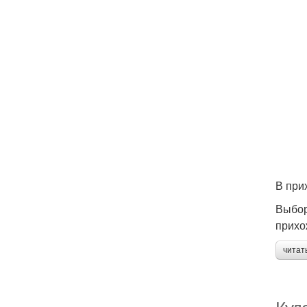
В при
Выбор
прихо
читат