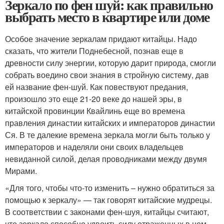
Зеркало по фен шуй: как правильно
выбрать место в квартире или доме
Особое значение зеркалам придают китайцы. Надо
сказать, что жители Поднебесной, познав еще в
древности силу энергии, которую дарит природа, смогли
собрать воедино свои знания в стройную систему, дав
ей название фен-шуй. Как повествуют предания,
произошло это еще 21-20 веке до нашей эры, в
китайской провинции Квайлинь еще во времена
правления династии китайских и императоров династии
Ся. В те далекие времена зеркала могли быть только у
императоров и наделяли они своих владельцев
невиданной силой, делая проводниками между двумя
Мирами.
«Для того, чтобы что-то изменить – нужно обратиться за
помощью к зеркалу» — так говорят китайские мудрецы.
В соответствии с законами фен-шуя, китайцы считают,
что зеркало способно удвоить силу отраженных в нем