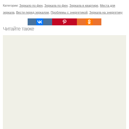
Категории:
Зеркало по фен
,
Зеркала по фен
,
Зеркала в квартире
,
Места для
зеркала
,
Вести перед зеркалом
,
Проблемы с энергетикой
,
Зеркала на энергетику
Читайте также
Как правильно установить окна зимой