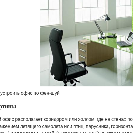
бустроить офис по фен-шуй
артины
 офис располагает коридором или холлом, где на стенах п
ажением летящего самолета или птиц, парусника, горизонта