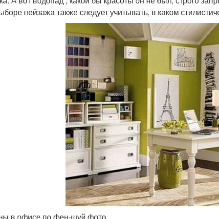
ка. А вот водопад , какой бы красоты он не был, строго зап
ыборе пейзажа также следует учитывать, в каком стилисти
ны в офисе по фен-шуй фото