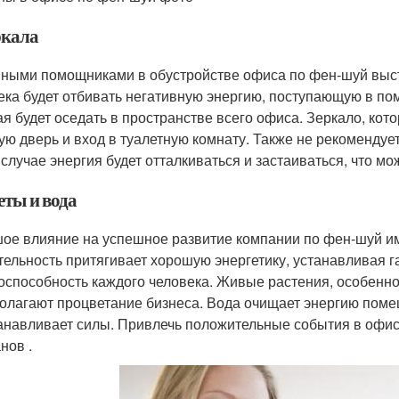
ркала
ными помощниками в обустройстве офиса по фен-шуй высту
ека будет отбивать негативную энергию, поступающую в по
ая будет оседать в пространстве всего офиса. Зеркало, кот
ую дверь и вход в туалетную комнату. Также не рекомендует
 случае энергия будет отталкиваться и застаиваться, что м
еты и вода
ое влияние на успешное развитие компании по фен-шуй им
тельность притягивает хорошую энергетику, устанавливая 
оспособность каждого человека. Живые растения, особенно
олагают процветание бизнеса. Вода очищает энергию поме
анавливает силы. Привлечь положительные события в офи
нов .