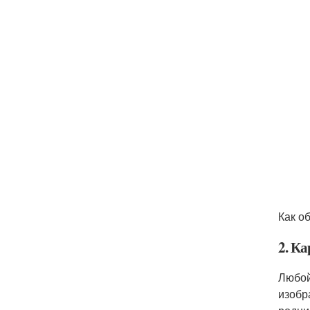
Как о
2. К
Любой
изобр