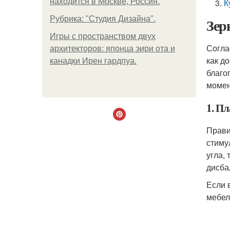
находится в Москве, Россия.
К
Рубрика: "Студия Дизайна".
Зер
Игры с пространством двух
Согла
архитекторов: японца эири ота и
как д
канадки Ирен гардпуа.
благо
момен
1. П
Прави
стиму
угла,
дисба
Если 
мебел