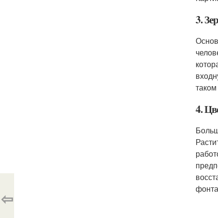
3. Зе
Основ
челов
котор
входн
таком
4. Цв
Больш
Расти
работ
предп
восст
фонта
⇦