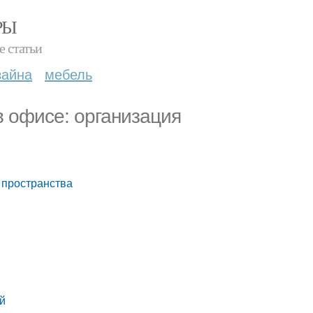
РЫ
е статьи
зайна
мебель
в офисе: организация
 пространства
ей