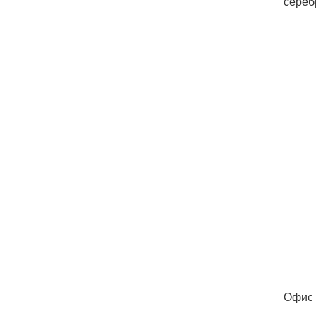
сереб
Офис 