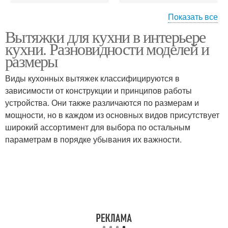
Показать все
Вытяжки для кухни в интерьере
Островная вытяжка
Купольная вытяжка
кухни. Разновидности моделей и
размеры
Виды кухонных вытяжек классифицируются в
зависимости от конструкции и принципов работы
Угловая вытяжка
Выдвижная вытяжка
устройства. Они также различаются по размерам и
мощности, но в каждом из основных видов присутствует
широкий ассортимент для выбора по остальным
параметрам в порядке убывания их важности.
Вытяжки на кухне
Эксперт по кухням