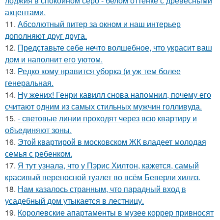
лоджия в спокойном серо - белом оттенке с древесными
акцентами.
11.
Абсолютный питер за окном и наш интерьер
дополняют друг друга.
12.
Представьте себе нечто волшебное, что украсит ваш
дом и наполнит его уютом.
13.
Редко кому нравится уборка (и уж тем более
генеральная.
14.
Ну жених! Генри кавилл снова напомнил, почему его
считают одним из самых стильных мужчин голливуда.
15.
- световые линии проходят через всю квартиру и
объединяют зоны.
16.
Этой квартирой в московском ЖК владеет молодая
семья с ребенком.
17.
Я тут узнала, что у Пэрис Хилтон, кажется, самый
красивый переносной туалет во всём Беверли хиллз.
18.
Нам казалось странным, что парадный вход в
усадебный дом утыкается в лестницу.
19.
Королевские апартаменты в музее коррер привносят