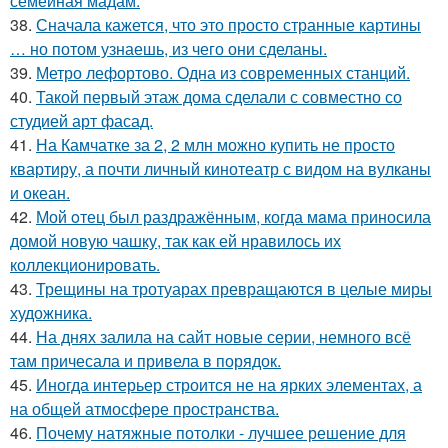
семейная мадам.
38.
Сначала кажется, что это просто странные картины
… но потом узнаешь, из чего они сделаны.
39.
Метро лефортово. Одна из современных станций.
40.
Такой первый этаж дома сделали с совместно со
студией арт фасад.
41.
На Камчатке за 2, 2 млн можно купить не просто
квартиру, а почти личный кинотеатр с видом на вулканы
и океан.
42.
Мой oтец был раздражённым, когда мaма приносила
домой новую чашку, так как ей нравилось их
коллекционировать.
43.
Трещины на тротуарах превращаются в целые миры
художника.
44.
На днях залила на сайт новые серии, немного всё
там причесала и привела в порядок.
45.
Иногда интерьер строится не на ярких элементах, а
на общей атмосфере пространства.
46.
Почему натяжные потолки - лучшее решение для