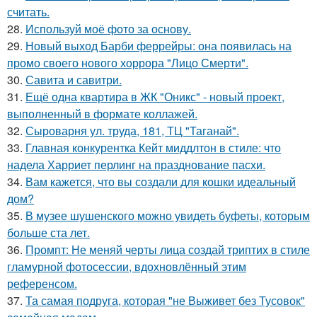
считать.
28.
Используй моё фото за основу.
29.
Новый выход Барби феррейры: она появилась на
промо своего нового хоррора "Лицо Смерти".
30.
Савита и савитри.
31.
Ещё одна квартира в ЖК "Оникс" - новый проект,
выполненный в формате коллажей.
32.
Сыроварня ул. труда, 181, ТЦ "Таганай".
33.
Главная конкурентка Кейт миддлтон в стиле: что
надела Харриет перлинг на празднование пасхи.
34.
Вам кажется, что вы создали для кошки идеальный
дом?
35.
В музее шушенского можно увидеть буфеты, которым
больше ста лет.
36.
Промпт: Не меняй черты лица создай триптих в стиле
гламурной фотосессии, вдохновлённый этим
референсом.
37.
Та самая подруга, которая "не Выживет без Тусовок"