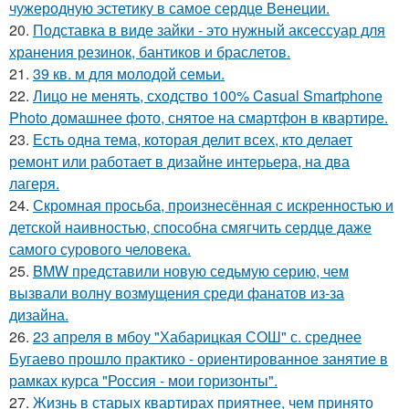
чужеродную эстетику в самое сердце Венеции.
20.
Подставка в виде зайки - это нужный аксессуар для
хранения резинок, бантиков и браслетов.
21.
39 кв. м для молодой семьи.
22.
Лицо не менять, сходство 100% Casual Smartphone
Photo домашнее фото, снятое на смартфон в квартире.
23.
Есть одна тема, которая делит всех, кто делает
ремонт или работает в дизайне интерьера, на два
лагеря.
24.
Скромная просьба, произнесённая с искренностью и
детской наивностью, способна смягчить сердце даже
самого сурового человека.
25.
BMW представили новую седьмую серию, чем
вызвали волну возмущения среди фанатов из-за
дизайна.
26.
23 апреля в мбоу "Хабарицкая СОШ" с. среднее
Бугаево прошло практико - ориентированное занятие в
рамках курса "Россия - мои горизонты".
27.
Жизнь в старых квартирах приятнее, чем принято