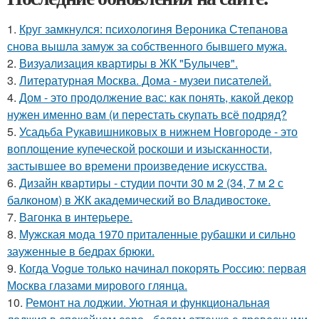
1.
Круг замкнулся: психологиня Вероника Степанова
снова вышла замуж за собственного бывшего мужа.
2.
Визуализация квартиры в ЖК "Булычев".
3.
Литературная Москва. Дома - музеи писателей.
4.
Дом - это продолжение вас: как понять, какой декор
нужен именно вам (и перестать скупать всё подряд?
5.
Усадьба Рукавишниковых в нижнем Новгороде - это
воплощение купеческой роскоши и изысканности,
застывшее во времени произведение искусства.
6.
Дизайн квартиры - студии почти 30 м 2 (34, 7 м 2 с
балконом) в ЖК академический во Владивостоке.
7.
Вагонка в интерьере.
8.
Мужская мода 1970 приталенные рубашки и сильно
зауженные в бедрах брюки.
9.
Когда Vogue только начинал покорять Россию: первая
Москва глазами мирового глянца.
10.
Ремонт на лоджии. Уютная и функциональная