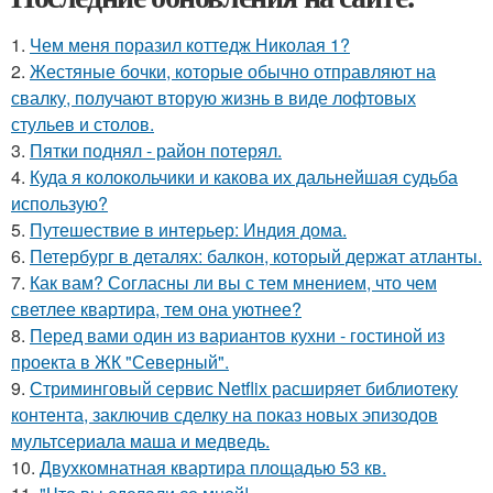
1.
Чем меня поразил коттедж Николая 1?
2.
Жестяные бочки, которые обычно отправляют на
свалку, получают вторую жизнь в виде лофтовых
стульев и столов.
3.
Пятки поднял - район потерял.
4.
Куда я колокольчики и какова их дальнейшая судьба
использую?
5.
Путешествие в интерьер: Индия дома.
6.
Петербург в деталях: балкон, который держат атланты.
7.
Как вам? Согласны ли вы с тем мнением, что чем
светлее квартира, тем она уютнее?
8.
Перед вами один из вариантов кухни - гостиной из
проекта в ЖК "Северный".
9.
Стриминговый сервис Netflix расширяет библиотеку
контента, заключив сделку на показ новых эпизодов
мультсериала маша и медведь.
10.
Двухкомнатная квартира площадью 53 кв.