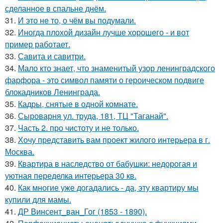
сделанное в спальне днём.
31.
И это не то, о чём вы подумали.
32.
Иногда плохой дизайн лучше хорошего - и вот
пример работает.
33.
Савита и савитри.
34.
Мало кто знает, что знаменитый узор ленинградского
фарфора - это символ памяти о героическом подвиге
блокадников Ленинграда.
35.
Кадры, снятые в одной комнате.
36.
Сыроварня ул. труда, 181, ТЦ "Таганай".
37.
Часть 2. про чистоту и не только.
38.
Хочу представить вам проект жилого интерьера в г.
Москва.
39.
Квартира в наследство от бабушки: недорогая и
уютная переделка интерьера 30 кв.
40.
Как многие уже догадались - да, эту квартиру мы
купили для мамы.
41.
ДР Винсент_ван_Гог (1853 - 1890).