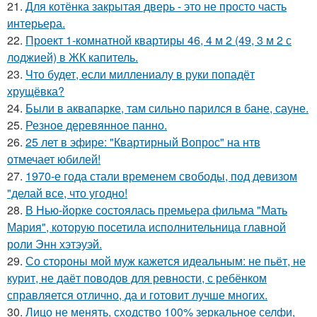
21.
Для котёнка закрытая дверь - это не просто часть
интерьера.
22.
Проект 1-комнатной квартиры 46, 4 м 2 (49, 3 м 2 с
лоджией) в ЖК капитель.
23.
Что будет, если миллениалу в руки попадёт
хрущёвка?
24.
Были в аквапарке, там сильно парился в бане, сауне.
25.
Резное деревянное панно.
26.
25 лет в эфире: "Квартирный Вопрос" на нтв
отмечает юбилей!
27.
1970-е года стали временем свободы, под девизом
"делай все, что угодно!
28.
В Нью-йорке состоялась премьера фильма "Мать
Мария", которую посетила исполнительница главной
роли Энн хэтэуэй.
29.
Со стороны мой муж кажется идеальным: не пьёт, не
курит, не даёт поводов для ревности, с ребёнком
справляется отлично, да и готовит лучше многих.
30.
Лицо не менять, сходство 100% зеркальное селфи,