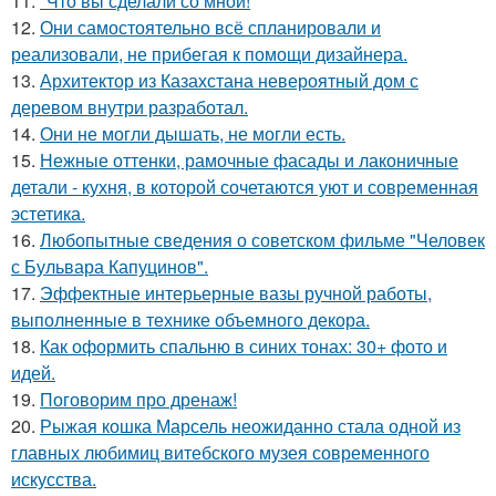
11.
"Что вы сделали со мной!
12.
Они самостоятельно всё спланировали и
реализовали, не прибегая к помощи дизайнера.
13.
Архитектор из Казахстана невероятный дом с
деревом внутри разработал.
14.
Они не могли дышать, не могли есть.
15.
Нежные оттенки, рамочные фасады и лаконичные
детали - кухня, в которой сочетаются уют и современная
эстетика.
16.
Любопытные сведения о советском фильме "Человек
с Бульвара Капуцинов".
17.
Эффектные интерьерные вазы ручной работы,
выполненные в технике объемного декора.
18.
Как оформить спальню в синих тонах: 30+ фото и
идей.
19.
Поговорим про дренаж!
20.
Рыжая кошка Марсель неожиданно стала одной из
главных любимиц витебского музея современного
искусства.