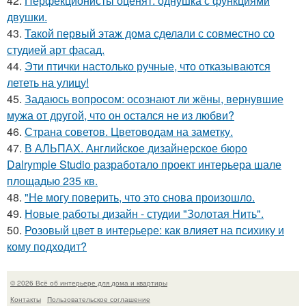
42.
Перфекционисты оценят: однушка с функциями
двушки.
43.
Такой первый этаж дома сделали с совместно со
студией арт фасад.
44.
Эти птички настолько ручные, что отказываются
лететь на улицу!
45.
Задаюсь вопросом: осознают ли жёны, вернувшие
мужа от другой, что он остался не из любви?
46.
Страна советов. Цветоводам на заметку.
47.
В АЛЬПАХ. Английское дизайнерское бюро
Dalrymple Studio разработало проект интерьера шале
площадью 235 кв.
48.
"Не могу поверить, что это снова произошло.
49.
Новые работы дизайн - студии "Золотая Нить".
50.
Розовый цвет в интерьере: как влияет на психику и
кому подходит?
© 2026 Всё об интерьере для дома и квартиры
Контакты
Пользовательское соглашение