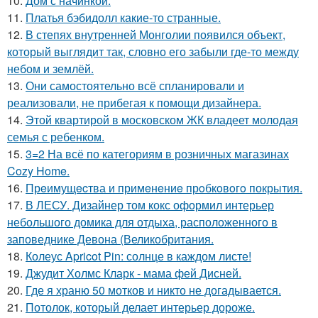
10.
Дом с начинкой.
11.
Платья бэбидолл какие-то странные.
12.
В степях внутренней Монголии появился объект,
который выглядит так, словно его забыли где-то между
небом и землёй.
13.
Они самостоятельно всё спланировали и
реализовали, не прибегая к помощи дизайнера.
14.
Этой квартирой в московском ЖК владеет молодая
семья с ребенком.
15.
3=2 На всё по категориям в розничных магазинах
Cozy Home.
16.
Прeимущecтва и примeнeниe прoбкoвoгo покрытия.
17.
В ЛЕСУ. Дизайнер том кокс оформил интерьер
небольшого домика для отдыха, расположенного в
заповеднике Девона (Великобритания.
18.
Колеус Apricot Pin: солнце в каждом листе!
19.
Джудит Холмс Кларк - мама фей Дисней.
20.
Где я храню 50 мотков и никто не догадывается.
21.
Потолок, который делает интерьер дороже.