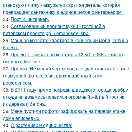
стеновую плитку - аккуратно скрытая деталь, которая
превращает сантехнику в единое целое с интерьером.
33.
Пост 2. интерьер.
34.
Согласованный вариант кухни - гостиной в
питерском проекте pp_Lomonosov_spb.
35.
Мощная красота: квартира в концепции моря, солнца
и неба.
36.
Проект 1-комнатной квартиры 42 м 2 в ЖК аквилон
митино в Москве.
37.
Промпт: Не меняй черты лица создай триптих в стиле
гламурной фотосессии, вдохновлённый этим
референсом.
38.
В 2011 году прямо посреди шведского города эребру
откуда ни возьмись появился огромный жёлтый кролик
из дерева и бетона.
39.
Меня пустили пофотографировать на первом этаже
дома елисеевых.
40.
О растениях и одиночестве: