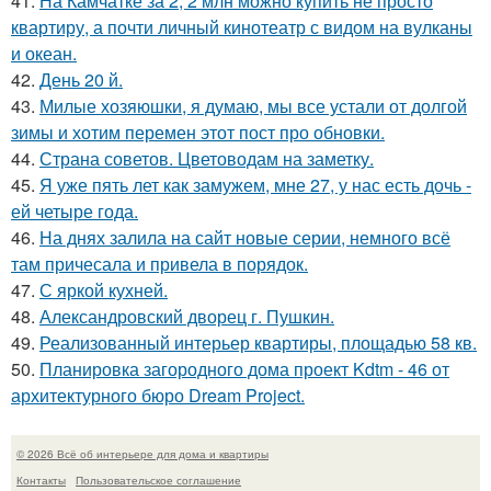
41.
На Камчатке за 2, 2 млн можно купить не просто
квартиру, а почти личный кинотеатр с видом на вулканы
и океан.
42.
День 20 й.
43.
Милые хозяюшки, я думаю, мы все устали от долгой
зимы и хотим перемен этот пост про обновки.
44.
Страна советов. Цветоводам на заметку.
45.
Я уже пять лет как замужем, мне 27, у нас есть дочь -
ей четыре года.
46.
На днях залила на сайт новые серии, немного всё
там причесала и привела в порядок.
47.
С яркой кухней.
48.
Александровский дворец г. Пушкин.
49.
Реализованный интерьер квартиры, площадью 58 кв.
50.
Планировка загородного дома проект Kdtm - 46 от
архитектурного бюро Dream Project.
© 2026 Всё об интерьере для дома и квартиры
Контакты
Пользовательское соглашение