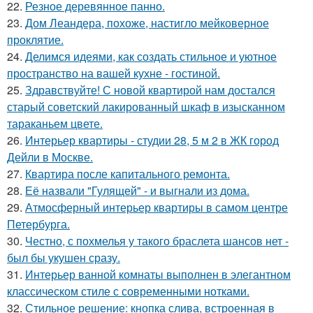
22.
Резное деревянное панно.
23.
Дом Леандера, похоже, настигло мейковерное
проклятие.
24.
Делимся идеями, как создать стильное и уютное
пространство на вашей кухне - гостиной.
25.
Здравствуйте! С новой квартирой нам достался
старый советский лакированный шкаф в изысканном
тараканьем цвете.
26.
Интерьер квартиры - студии 28, 5 м 2 в ЖК город
Дейли в Москве.
27.
Квартира после капитального ремонта.
28.
Её назвали "Гулящей" - и выгнали из дома.
29.
Атмосферный интерьер квартиры в самом центре
Петербурга.
30.
Честно, с похмелья у такого браслета шансов нет -
был бы укушен сразу.
31.
Интерьер ванной комнаты выполнен в элегантном
классическом стиле с современными нотками.
32.
Стильное решение: кнопка слива, встроенная в