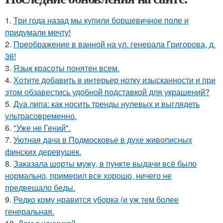
1.
Три года назад мы купили борщевичное поле и
придумали мечту!
2.
Преображение в ванной на ул. генерала Григорова, д.
36!
3.
Язык красоты понятен всем.
4.
Хотите добавить в интерьер нотку изысканности и при
этом обзавестись удобной подставкой для украшений?
5.
Дуа липа: как носить тренды нулевых и выглядеть
ультрасовременно.
6.
"Уже не Гений".
7.
Уютная дача в Подмосковье в духе живописных
финских деревушек.
8.
Заказала шорты мужу, в пункте выдачи всё было
нормально, примерил все хорошо, ничего не
предвещало беды.
9.
Редко кому нравится уборка (и уж тем более
генеральная.