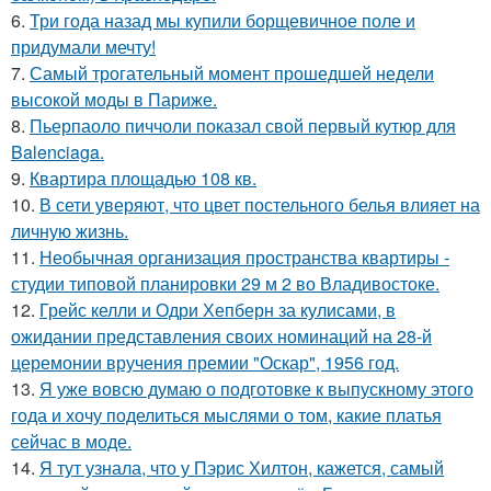
6.
Три года назад мы купили борщевичное поле и
придумали мечту!
7.
Самый трогательный момент прошедшей недели
высокой моды в Париже.
8.
Пьерпаоло пиччоли показал свой первый кутюр для
Balenciaga.
9.
Квартира площадью 108 кв.
10.
В сети уверяют, что цвет постельного белья влияет на
личную жизнь.
11.
Необычная организация пространства квартиры -
студии типовой планировки 29 м 2 во Владивостоке.
12.
Грейс келли и Одри Хепберн за кулисами, в
ожидании представления своих номинаций на 28-й
церемонии вручения премии "Оскар", 1956 год.
13.
Я уже вовсю думаю о подготовке к выпускному этого
года и хочу поделиться мыслями о том, какие платья
сейчас в моде.
14.
Я тут узнала, что у Пэрис Хилтон, кажется, самый