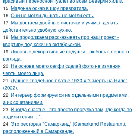
красивый переносной туалет во всём Беверли хиллз.
15.
Мадонна оскар в шоу превратила.
16.
Они не могли дышать, не могли есть.
17.
Мы достаём двойные листочки и учимся делать
действительно удобную кухню.
18.
Мы продолжаем рассказывать про наш проект -
квартиру под ключ на октябрьской.
19.
Лиловые декоративные подушки - любовь с первого
взгляда.
20.
На основе моего селфи сделай фото не изменяя
черты моего лица.
21.
Лучшее свадебное платье 1930-х "Смерть на Ниле"
(2022).
22.
Интерьер формируется не отдельными предметами,
а их сочетаниями.
23.
Иногда счастье - это просто прогулка там, где когда-то
ходили гении …".
24.
Это ресторан "Самарканд" (Samarkand Restaurant),
расположенный в Самарканде.