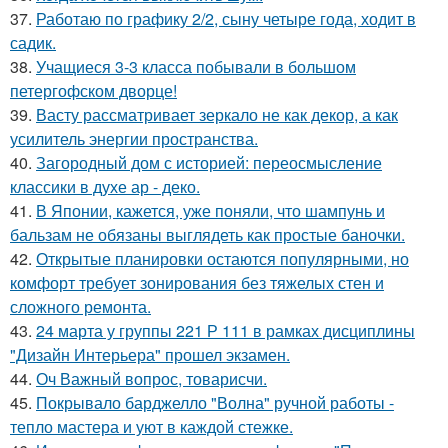
37.
Работаю по графику 2/2, сыну четыре года, ходит в
садик.
38.
Учащиеся 3-3 класса побывали в большом
петергофском дворце!
39.
Васту рассматривает зеркало не как декор, а как
усилитель энергии пространства.
40.
Загородный дом с историей: переосмысление
классики в духе ар - деко.
41.
В Японии, кажется, уже поняли, что шампунь и
бальзам не обязаны выглядеть как простые баночки.
42.
Открытые планировки остаются популярными, но
комфорт требует зонирования без тяжелых стен и
сложного ремонта.
43.
24 марта у группы 221 Р 111 в рамках дисциплины
"Дизайн Интерьера" прошел экзамен.
44.
Оч Важный вопрос, товарисчи.
45.
Покрывало барджелло "Волна" ручной работы -
тепло мастера и уют в каждой стежке.