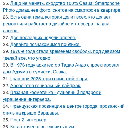
25.
Лицо не менять, сходство 100% Casual Smartphone
Photo домашнее фото, снятое на смартфон в квартире.
26.
Есть одна тема, которая делит всех, кто делает
ремонт или работает в дизайне интерьера, на два
лагеря.
27.
Две последних недели апреля.
28.
Давайте познакомимся поближе.
29.
1970-е года стали временем свободы, под девизом
"делай все, что угодно!
30.
В 1976 году архитектор Тадао Андо спроектировал
дом Адзума в сумиёси, Осака.
31.
Гран-при 2025: приз симпатий жюри.
32.
Абсолютно гениальный лайфхак.
33.
Вязаная косметичка - душевный подарок и
украшение интерьера.
34.
Французская провинция в центре города: прованский
стиль на крыше Варшавы.
35.
Пост 2. интерьер.
36.
Когда хочется выключить шум.