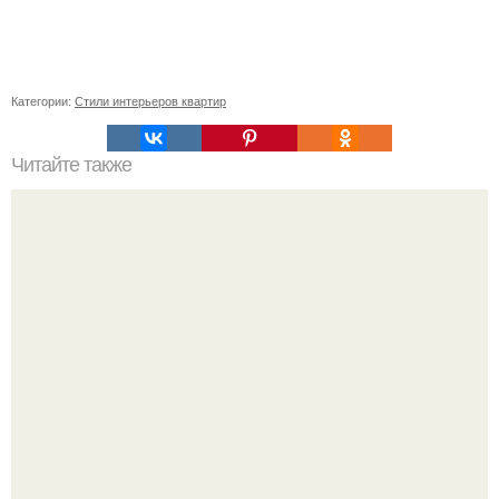
Категории:
Стили интерьеров квартир
Читайте также
Резьба по дереву в стиле барокко. Резьба по дереву:
стилистические направления и характерные узоры.