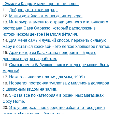
- Эмилии Кларк, у меня просто нет слов!
11.
Доброе утро, калиниград!
12.
Магия дизайна: от меню до интерьера.
13.
Интерьер знаменитого традиционного итальянского
ресторана Casa Capasso, который расположен в
историческом центре Неаполя (Италия.
14.
Для меня самый лучший способ пережить сильную
жару и остаться красивой - это легкое хлопковое платье.
15.
Архитектор из Казахстана невероятный дом с
деревом внутри разработал.
16.
Оказывается бабушкин шик в интерьере может быть
модным!
17.
Нежно - лиловое платье для умы, 1995 г.
18.
Норвегия построила туалет за 2 миллиона долларов
с шикарным видом на залив.
19.
3=2 На всё по категориям в розничных магазинах
Cozy Home.
20.
Это универсальное средство избавит от оседания
пыли и эффективно уберёт грязь!