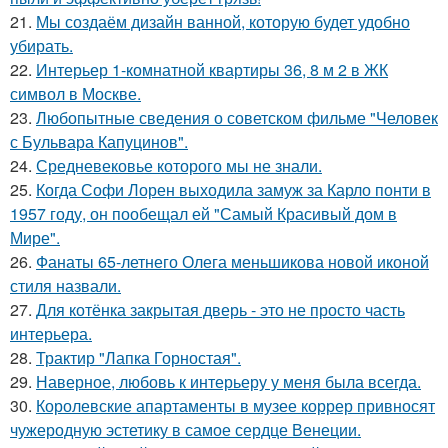
21.
Мы создаём дизайн ванной, которую будет удобно
убирать.
22.
Интерьер 1-комнатной квартиры 36, 8 м 2 в ЖК
символ в Москве.
23.
Любопытные сведения о советском фильме "Человек
с Бульвара Капуцинов".
24.
Средневековье которого мы не знали.
25.
Когда Софи Лорен выходила замуж за Карло понти в
1957 году, он пообещал ей "Самый Красивый дом в
Мире".
26.
Фанаты 65-летнего Олега меньшикова новой иконой
стиля назвали.
27.
Для котёнка закрытая дверь - это не просто часть
интерьера.
28.
Трактир "Лапка Горностая".
29.
Наверное, любовь к интерьеру у меня была всегда.
30.
Королевские апартаменты в музее коррер привносят
чужеродную эстетику в самое сердце Венеции.