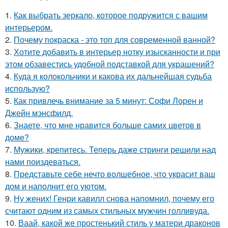
1.
Как выбрать зеркало, которое подружится с вашим
интерьером.
2.
Почему покраска - это топ для современной ванной?
3.
Хотите добавить в интерьер нотку изысканности и при
этом обзавестись удобной подставкой для украшений?
4.
Куда я колокольчики и какова их дальнейшая судьба
использую?
5.
Как привлечь внимание за 5 минут: Софи Лорен и
Джейн мэнсфилд.
6.
Знаете, что мне нравится больше самих цветов в
доме?
7.
Мужики, крепитесь. Теперь даже стринги решили над
нами поиздеваться.
8.
Представьте себе нечто волшебное, что украсит ваш
дом и наполнит его уютом.
9.
Ну жених! Генри кавилл снова напомнил, почему его
считают одним из самых стильных мужчин голливуда.
10.
Ваай, какой же простенький стиль у матери драконов