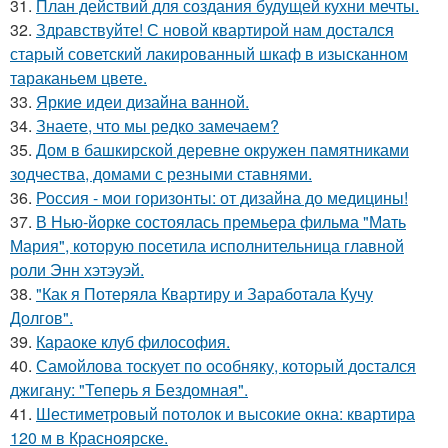
31.
План действий для создания будущей кухни мечты.
32.
Здравствуйте! С новой квартирой нам достался
старый советский лакированный шкаф в изысканном
тараканьем цвете.
33.
Яркие идеи дизайна ванной.
34.
Знаете, что мы редко замечаем?
35.
Дом в башкирской деревне окружен памятниками
зодчества, домами с резными ставнями.
36.
Россия - мои горизонты: от дизайна до медицины!
37.
В Нью-йорке состоялась премьера фильма "Мать
Мария", которую посетила исполнительница главной
роли Энн хэтэуэй.
38.
"Как я Потеряла Квартиру и Заработала Кучу
Долгов".
39.
Караоке клуб философия.
40.
Самойлова тоскует по особняку, который достался
джигану: "Теперь я Бездомная".
41.
Шестиметровый потолок и высокие окна: квартира
120 м в Красноярске.