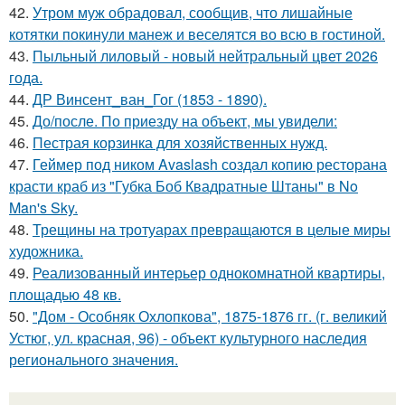
42.
Утром муж обрадовал, сообщив, что лишайные
котятки покинули манеж и веселятся во всю в гостиной.
43.
Пыльный лиловый - новый нейтральный цвет 2026
года.
44.
ДР Винсент_ван_Гог (1853 - 1890).
45.
До/после. По приезду на объект, мы увидели:
46.
Пестрая корзинка для хозяйственных нужд.
47.
Геймер под ником Avaslash создал копию ресторана
красти краб из "Губка Боб Квадратные Штаны" в No
Man's Sky.
48.
Трещины на тротуарах превращаются в целые миры
художника.
49.
Реализованный интерьер однокомнатной квартиры,
площадью 48 кв.
50.
"Дом - Особняк Охлопкова", 1875-1876 гг. (г. великий
Устюг, ул. красная, 96) - объект культурного наследия
регионального значения.