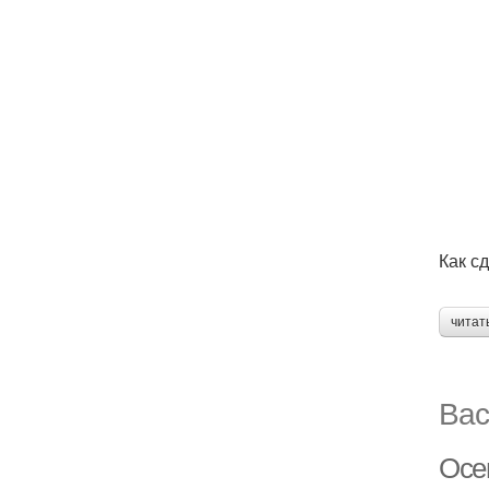
Как с
читат
Вас
Осе