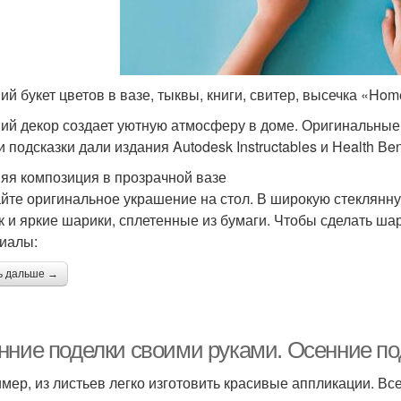
ий букет цветов в вазе, тыквы, книги, свитер, высечка «Home
ий декор создает уютную атмосферу в доме. Оригинальные
 подсказки дали издания Autodesk Instructables и Нealth Вen
яя композиция в прозрачной вазе
йте оригинальное украшение на стол. В широкую стеклянну
 и яркие шарики, сплетенные из бумаги. Чтобы сделать ша
иалы:
ь дальше →
нние поделки своими руками. Осенние по
мер, из листьев легко изготовить красивые аппликации. Все