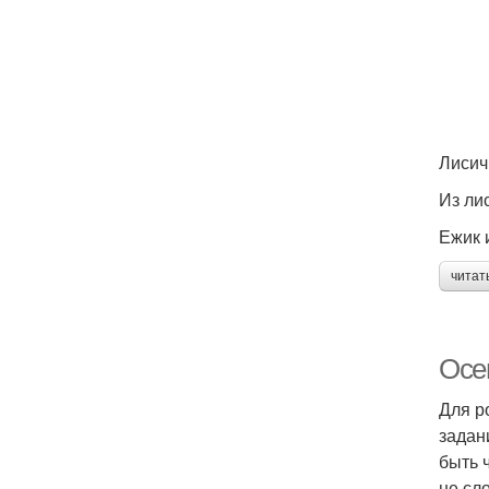
Лисич
Из ли
Ежик 
читат
Осе
Для р
задан
быть 
не сл