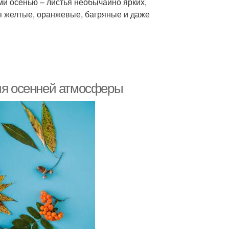
и осенью – листья необычайно ярких,
ся желтые, оранжевые, багряные и даже
ния осенней атмосферы