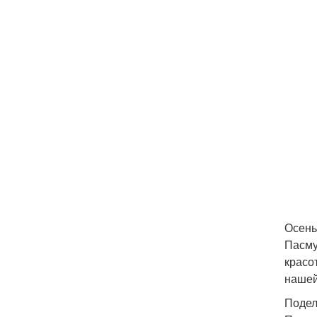
Осень
Пасму
красо
нашей
Подел