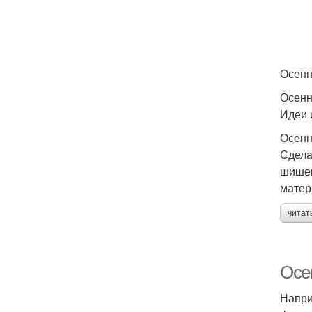
Осенн
Осенн
Идеи и
Осенн
Сдела
шишек
матер
читат
Осе
Напри