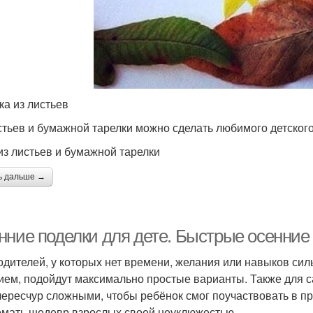
ка из листьев
стьев и бумажной тарелки можно сделать любимого детског
из листьев и бумажной тарелки
ь дальше →
нние поделки для дете. Быстрые осенние 
одителей, у которых нет времени, желания или навыков сил
ием, подойдут максимально простые варианты. Также для 
чересчур сложными, чтобы ребёнок смог поучаствовать в пр
омать шедевр взрослых своей неуклюжестью.