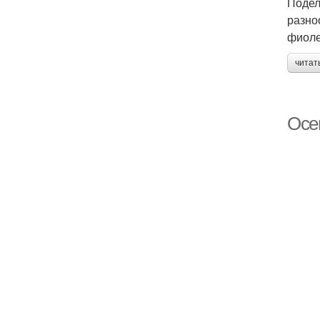
Подел
разно
фиоле
читат
Осе