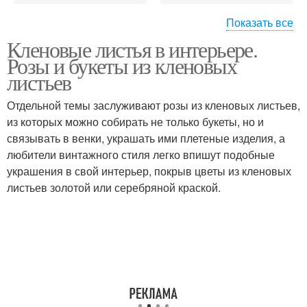
Показать все
Кленовые листья в интерьере.
Композиции из осенних
Венки из сухих листьев
Розы и букеты из кленовых
листьев
листьев
Отдельной темы заслуживают розы из кленовых листьев,
из которых можно собирать не только букеты, но и
Венки из листьев
связывать в венки, украшать ими плетеные изделия, а
любители винтажного стиля легко впишут подобные
украшения в свой интерьер, покрыв цветы из кленовых
листьев золотой или серебряной краской.