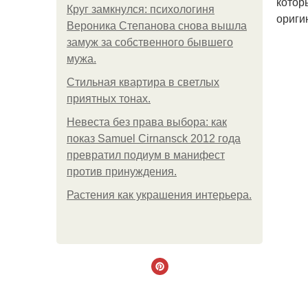
котор
Круг замкнулся: психологиня
ориги
Вероника Степанова снова вышла
замуж за собственного бывшего
мужа.
Стильная квартира в светлых
приятных тонах.
Невеста без права выбора: как
показ Samuel Cirnansck 2012 года
превратил подиум в манифест
против принуждения.
Растения как украшения интерьера.