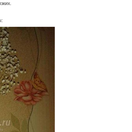
зких.
ы: