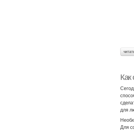
читат
Как
Сегод
спосо
сдела
для л
Необх
Для с