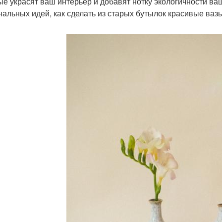
ые украсят ваш интерьер и добавят нотку экологичности ва
нальных идей, как сделать из старых бутылок красивые ваз