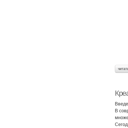
читат
Креа
Введ
В сов
множе
Сегод