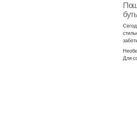
Пош
бут
Сегод
стиль
забот
Необх
Для с