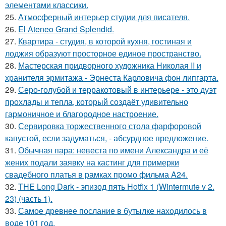
элементами классики.
25.
Атмосферный интерьер студии для писателя.
26.
El Ateneo Grand Splendid.
27.
Квартира - студия, в которой кухня, гостиная и
лоджия образуют просторное единое пространство.
28.
Мастерская придворного художника Николая II и
хранителя эрмитажа - Эрнеста Карловича фон липгарта.
29.
Серо-голубой и терракотовый в интерьере - это дуэт
прохлады и тепла, который создаёт удивительно
гармоничное и благородное настроение.
30.
Сервировка торжественного стола фарфоровой
капустой, если задуматься, - абсурдное предложение.
31.
Обычная пара: невеста по имени Александра и её
жених подали заявку на кастинг для примерки
свадебного платья в рамках промо фильма A24.
32.
THE Long Dark - эпизод пять Hotfix 1 (Wintermute v 2.
23) (часть 1).
33.
Самое древнее послание в бутылке находилось в
воде 101 год.