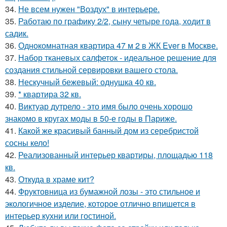
34.
Не всем нужен "Воздух" в интерьере.
35.
Работаю по графику 2/2, сыну четыре года, ходит в
садик.
36.
Однокомнатная квартира 47 м 2 в ЖК Ever в Москве.
37.
Набор тканевых салфеток - идеальное решение для
создания стильной сервировки вашего стола.
38.
Нескучный бежевый: однушка 40 кв.
39.
* квартира 32 кв.
40.
Виктуар дутрело - это имя было очень хорошо
знакомо в кругах моды в 50-е годы в Париже.
41.
Какой же красивый банный дом из серебристой
сосны кело!
42.
Реализованный интерьер квартиры, площадью 118
кв.
43.
Откуда в храме кит?
44.
Фруктовница из бумажной лозы - это стильное и
экологичное изделие, которое отлично впишется в
интерьер кухни или гостиной.