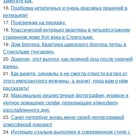
заметите как.
16.
Подборка нетипичных и очень красивых решений в
интерьере!
17.
Подсвечник на продажу.
18.
Классический интерьер квартиры в четырёхэтажном
старинном доме Xvii века в Стокгольме.
19.
Дом блогера. Квартира шведского блогера петры в
Стокгольме тунгарден.
20.
Дорогие, этот выпуск, как ледяной душ после горячей
ванны.
21.
Как видите, однажды я не смогла отвести взгляд от
этого импозантного мужчины, а значит, пора вам о нём
рассказать!
22.
Максимально реалистичная фотография, игривое и
уютное домашнее селфи, передающее атмосферу
расслабленного дня.
23.
Санкт-петербург вновь меня своей неповторимой
атмосферой покорил!
24.
Интерьер спальни выполнен в современном стиле с