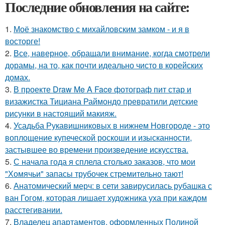
Последние обновления на сайте:
1.
Моё знакомство с михайловским замком - и я в
восторге!
2.
Все, наверное, обращали внимание, когда смотрели
дорамы, на то, как почти идеально чисто в корейских
домах.
3.
В проекте Draw Me A Face фотограф пит стар и
визажистка Тициана Раймондо превратили детские
рисунки в настоящий макияж.
4.
Усадьба Рукавишниковых в нижнем Новгороде - это
воплощение купеческой роскоши и изысканности,
застывшее во времени произведение искусства.
5.
С начала года я сплела столько заказов, что мои
"Хомячьи" запасы трубочек стремительно тают!
6.
Анатомический мерч: в сети завирусилась рубашка с
ван Гогом, которая лишает художника уха при каждом
расстегивании.
7.
Владелец апартаментов, оформленных Полиной