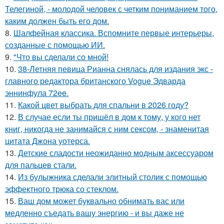
Телегиной, - молодой человек с четким пониманием того,
каким должен быть его дом.
8.
Шалфейная классика. Вспомните первые интерьеры,
созданные с помощью ИИ.
9.
"Что вы сделали со мной!
10.
38-Летняя певица Рианна снялась для издания экс -
главного редактора британского Vogue Эдварда
эннинфула 72ee.
11.
Какой цвет выбрать для спальни в 2026 году?
12.
В случае если ты пришёл в дом к тому, у кого нет
книг, никогда не занимайся с ним сексом, - знаменитая
цитата Джона уотерса.
13.
Детские сладости неожиданно модным аксессуаром
для пальцев стали.
14.
Из булыжника сделали элитный столик с помощью
эффектного трюка со стеклом.
15.
Ваш дом может буквально обнимать вас или
медленно съедать вашу энергию - и вы даже не