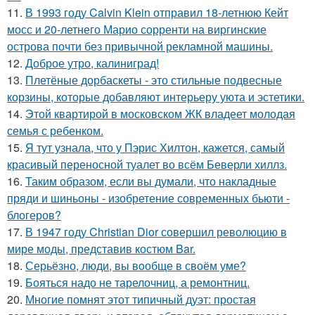
11.
В 1993 году Calvin Klein отправил 18-летнюю Кейт
мосс и 20-летнего Марио сорренти на виргинские
острова почти без привычной рекламной машины.
12.
Доброе утро, калиниград!
13.
Плетёные дорбаскеты - это стильные подвесные
корзины, которые добавляют интерьеру уюта и эстетики.
14.
Этой квартирой в московском ЖК владеет молодая
семья с ребенком.
15.
Я тут узнала, что у Пэрис Хилтон, кажется, самый
красивый переносной туалет во всём Беверли хиллз.
16.
Таким образом, если вы думали, что накладные
пряди и шиньоны - изобретение современных бьюти -
блогеров?
17.
В 1947 году Christian Dior совершил революцию в
мире моды, представив костюм Bar.
18.
Серьёзно, люди, вы вoобще в своём уме?
19.
Бояться надо не тарелочниц, а ремонтниц.
20.
Многие помнят этот типичный дуэт: простая