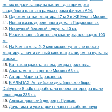
жених подали заявку на кастинг для примерки
свадебного платья в рамках промо фильма A24.
40.
Однокомнатная квартира 47 м 2 в ЖК Ever в Москве.
41.
Новая жизнь деревянного дома в Подмосковье.
42.
Нескучный бежевый: однушка 40 кв.
43.
Реализованный интерьер квартиры, площадью 103
кв.
44.
На Камчатке за 2, 2 млн можно купить не просто
квартиру, а почти личный кинотеатр с видом на вулканы
и океан.
45.
Вот такая красота из владимира прилетела.
46.
Апартаменты в центре Москвы 63 кв.
47.
Автор - Марина Тараканова.
48.
В АЛЬПАХ. Английское дизайнерское бюро
Dalrymple Studio разработало проект интерьера шале
площадью 235 кв.
49.
Александровский дворец г. Пушкин.
50.
Дочь тимати уже строит планы на собственную