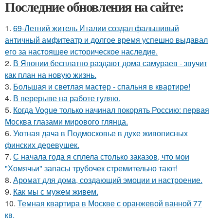
Последние обновления на сайте:
1.
69-Летний житель Италии создал фальшивый
античный амфитеатр и долгое время успешно выдавал
его за настоящее историческое наследие.
2.
В Японии бесплатно раздают дома самураев - звучит
как план на новую жизнь.
3.
Большая и светлая мастер - спальня в квартире!
4.
В перерыве на работе гуляю.
5.
Когда Vogue только начинал покорять Россию: первая
Москва глазами мирового глянца.
6.
Уютная дача в Подмосковье в духе живописных
финских деревушек.
7.
С начала года я сплела столько заказов, что мои
"Хомячьи" запасы трубочек стремительно тают!
8.
Аромат для дома, создающий эмоции и настроение.
9.
Как мы с мужем живем.
10.
Темная квартира в Москве с оранжевой ванной 77
кв.