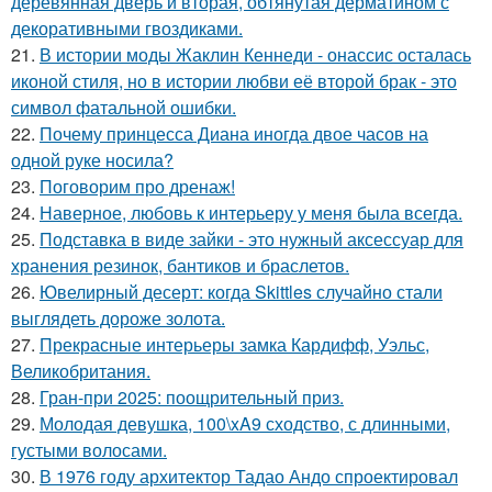
деревянная дверь и вторая, обтянутая дерматином с
декоративными гвоздиками.
21.
В истории моды Жаклин Кеннеди - онассис осталась
иконой стиля, но в истории любви её второй брак - это
символ фатальной ошибки.
22.
Почему принцесса Диана иногда двое часов на
одной руке носила?
23.
Поговорим про дренаж!
24.
Наверное, любовь к интерьеру у меня была всегда.
25.
Подставка в виде зайки - это нужный аксессуар для
хранения резинок, бантиков и браслетов.
26.
Ювелирный десерт: когда Skittles случайно стали
выглядеть дороже золота.
27.
Прекрасные интерьеры замка Кардифф, Уэльс,
Великобритания.
28.
Гран-при 2025: поощрительный приз.
29.
Молодая девушка, 100\xA9 сходство, с длинными,
густыми волосами.
30.
В 1976 году архитектор Тадао Андо спроектировал