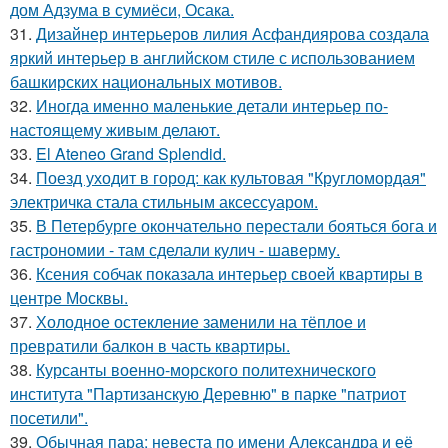
дом Адзума в сумиёси, Осака.
31.
Дизайнер интерьеров лилия Асфандиярова создала
яркий интерьер в английском стиле с использованием
башкирских национальных мотивов.
32.
Иногда именно маленькие детали интерьер по-
настоящему живым делают.
33.
El Ateneo Grand Splendid.
34.
Поезд уходит в город: как культовая "Кругломордая"
электричка стала стильным аксессуаром.
35.
В Петербурге окончательно перестали бояться бога и
гастрономии - там сделали кулич - шаверму.
36.
Ксения собчак показала интерьер своей квартиры в
центре Москвы.
37.
Холодное остекление заменили на тёплое и
превратили балкон в часть квартиры.
38.
Курсанты военно-морского политехнического
института "Партизанскую Деревню" в парке "патриот
посетили".
39.
Обычная пара: невеста по имени Александра и её