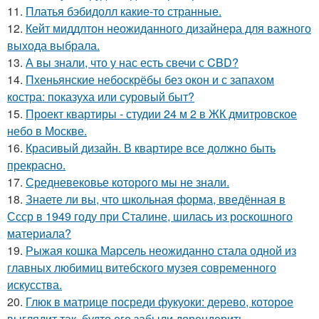
11.
Платья бэбидолл какие-то странные.
12.
Кейт миддлтон неожиданного дизайнера для важного
выхода выбрала.
13.
А вы знали, что у нас есть свечи с CBD?
14.
Пхеньянские небоскрёбы без окон и с запахом
костра: показуха или суровый быт?
15.
Проект квартиры - студии 24 м 2 в ЖК дмитровское
небо в Москве.
16.
Красивый дизайн. В квартире все должно быть
прекрасно.
17.
Средневековье которого мы не знали.
18.
Знаете ли вы, что школьная форма, введённая в
Ссср в 1949 году при Сталине, шилась из роскошного
материала?
19.
Рыжая кошка Марсель неожиданно стала одной из
главных любимиц витебского музея современного
искусства.
20.
Глюк в матрице посреди фукуоки: дерево, которое
выглядит так, будто его забыли дорендерить.