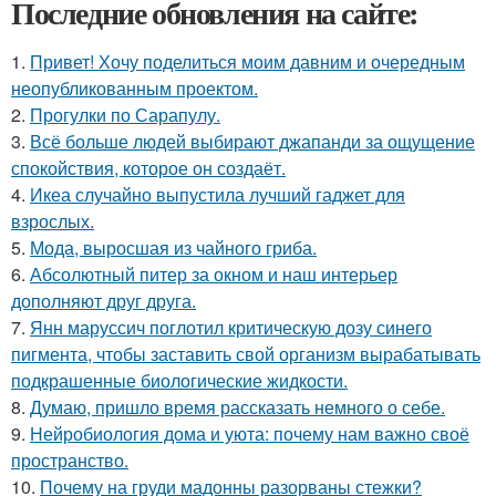
Последние обновления на сайте:
1.
Привет! Хочу поделиться моим давним и очередным
неопубликованным проектом.
2.
Прогулки по Сарапулу.
3.
Всё больше людей выбирают джапанди за ощущение
спокойствия, которое он создаёт.
4.
Икеа случайно выпустила лучший гаджет для
взрослых.
5.
Мода, выросшая из чайного гриба.
6.
Абсолютный питер за окном и наш интерьер
дополняют друг друга.
7.
Янн маруссич поглотил критическую дозу синего
пигмента, чтобы заставить свой организм вырабатывать
подкрашенные биологические жидкости.
8.
Думаю, пришло время рассказать немного о себе.
9.
Нейробиология дома и уюта: почему нам важно своё
пространство.
10.
Почему на груди мадонны разорваны стежки?