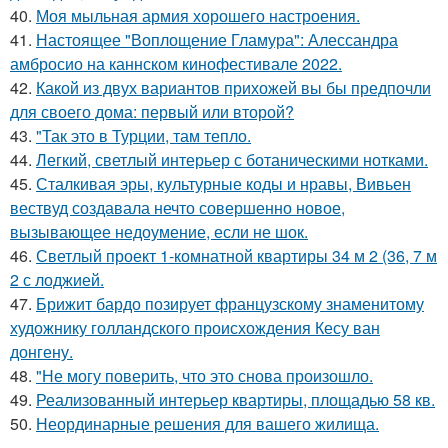
40.
Моя мыльная армия хорошего настроения.
41.
Настоящее "Воплощение Гламура": Алессандра
амбросио на каннском кинофестивале 2022.
42.
Какой из двух вариантов прихожей вы бы предпочли
для своего дома: первый или второй?
43.
"Так это в Турции, там тепло.
44.
Легкий, светлый интерьер с ботаническими нотками.
45.
Сталкивая эры, культурные коды и нравы, Вивьен
вествуд создавала нечто совершенно новое,
вызывающее недоумение, если не шок.
46.
Светлый проект 1-комнатной квартиры 34 м 2 (36, 7 м
2 с лоджией.
47.
Брижит бардо позирует французскому знаменитому
художнику голландского происхождения Кесу ван
донгену.
48.
"Не могу поверить, что это снова произошло.
49.
Реализованный интерьер квартиры, площадью 58 кв.
50.
Неординарные решения для вашего жилища.