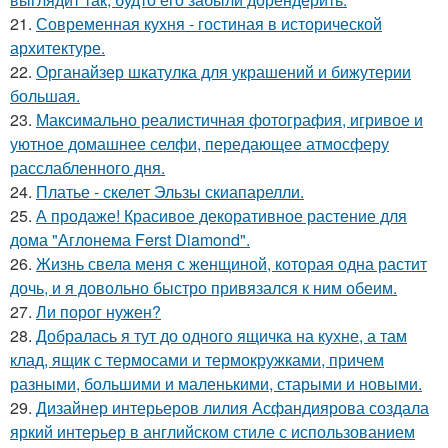
21.
Современная кухня - гостиная в исторической
архитектуре.
22.
Органайзер шкатулка для украшений и бижутерии
большая.
23.
Максимально реалистичная фотография, игривое и
уютное домашнее селфи, передающее атмосферу
расслабленного дня.
24.
Платье - скелет Эльзы скиапарелли.
25.
А продаже! Красивое декоративное растение для
дома "Аглонема Ferst Diamond".
26.
Жизнь свела меня с женщиной, которая одна растит
дочь, и я довольно быстро привязался к ним обеим.
27.
Ли порог нужен?
28.
Добралась я тут до одного ящичка на кухне, а там
клад, ящик с термосами и термокружками, причем
разными, большими и маленькими, старыми и новыми.
29.
Дизайнер интерьеров лилия Асфандиярова создала
яркий интерьер в английском стиле с использованием