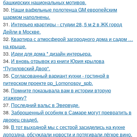
башкирских национальных мотивов.
30.
Наши вафельные полотенца GM европейским
шармом наполнены.
31.
Интерьер квартиры - студии 28, 5 м 2 в ЖК город
Дейли в Москве.
32.
Квартира с атмосферой загородного дома и садом …
на крыше.
33.
Идеи для дома * дизайн интерьера.
34.
И вновь отрывок из книги Юрия крылова
"Путиловский Двор".
35.
Согласованный вариант кухни - гостиной в
питерском проекте pp_Lomonosov_spb.
36.
Помните показывала вам в истории вторую
этажерку?
37.
Последний вальс в Эвервуде.
38.
Заброшенный особняк в Самаре могут превратить в
дворец свадеб.
39.
В тот выходной мы с сестрой засиделись на кухне
допоздна, обсуждали новости и потягивали лёгкое вино.