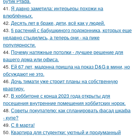
бутик Prada.
41.
Я давно заметила: интерьеры похожи на
влюблённых.
42.
Десять лет в браке, дети, всё как у людей.
43.
5 растений с бабушкиного подоконника, которых еще
недавно стыдились, а теперь они - на пике
популярности.
44.
Почему натяжные потолки - лучшее решение для
вашего дома или офиса.
45.
Ей 67 лет, мадонна пришла на показ D&G в мини, но
обсуждают не это.
46.
Дочь тимати уже строит планы на собственную
квартиру.
47.
В хоббитоне с конца 2023 года открыты для
посещения внутренние помещения хоббитских норок.
48.
Советы покупателю: как спланировать фасад шкафа
- купе?
49.
С 8 марта!
50.
Квартира для студентки: уютный и продуманный