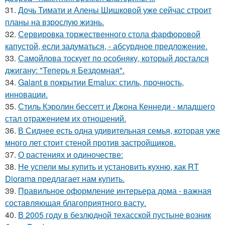
31.
Дочь Тимати и Алены Шишковой уже сейчас строит
планы на взрослую жизнь.
32.
Сервировка торжественного стола фарфоровой
капустой, если задуматься, - абсурдное предложение.
33.
Самойлова тоскует по особняку, который достался
джигану: "Теперь я Бездомная".
34.
Galant в покрытии Emalux: стиль, прочность,
инновации.
35.
Стиль Кэролин бессетт и Джона Кеннеди - младшего
стал отражением их отношений.
36.
В Сиднее есть одна удивительная семья, которая уже
много лет стоит стеной против застройщиков.
37.
О растениях и одиночестве:
38.
Не успели мы купить и установить кухню, как RT
Diorama предлагает нам купить.
39.
Правильное оформление интерьера дома - важная
составляющая благоприятного васту.
40.
В 2005 году в безлюдной техасской пустыне возник