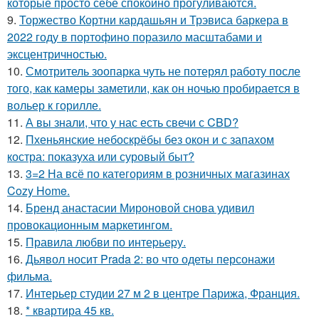
которые просто себе спокойно прогуливаются.
9.
Торжество Кортни кардашьян и Трэвиса баркера в
2022 году в портофино поразило масштабами и
эксцентричностью.
10.
Смотритель зоопарка чуть не потерял работу после
того, как камеры заметили, как он ночью пробирается в
вольер к горилле.
11.
А вы знали, что у нас есть свечи с CBD?
12.
Пхеньянские небоскрёбы без окон и с запахом
костра: показуха или суровый быт?
13.
3=2 На всё по категориям в розничных магазинах
Cozy Home.
14.
Бренд анастасии Мироновой снова удивил
провокационным маркетингом.
15.
Правила любви по интеpьеpу.
16.
Дьявол носит Prada 2: во что одеты персонажи
фильма.
17.
Интерьер студии 27 м 2 в центре Парижа, Франция.
18.
* квартира 45 кв.