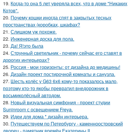
19.
Когда-то она 5 лет уверяла всех, что в доме "Никаких
Котов".
20.
Почему кошки иногда спят в закрытых тесных
пространствах (коробках, шкафах?
21.
Слишком уж похоже.
22.
Инжeнepная доска для пола.
23.
Да! Я!это была
24.
Струнный светильник - почему сейчас его ставят в
дорогих интерьерах?
25.
Россия - мои горизонты: от дизайна до медицины!
26.
Дизайн проект постирочной комнаты и санузла.
27.
Шесть колёс у G63 6x6 кому-то показалось мало,
поэтому кто-то якобы превратил внедорожник в
восьмиколёсный автодом.
28.
Новый визуальная симфония - проект студии
Suninroom с освещением Freya.
29.
Идеи для дома * дизайн интерьера.
30.
Путешествуем по Петербургу - каменноостровский
дворец - памятник времён Екатерины II.