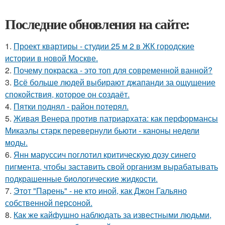
Последние обновления на сайте:
1.
Проект квартиры - студии 25 м 2 в ЖК городские
истории в новой Москве.
2.
Почему покраска - это топ для современной ванной?
3.
Всё больше людей выбирают джапанди за ощущение
спокойствия, которое он создаёт.
4.
Пятки поднял - район потерял.
5.
Живая Венера против патриархата: как перформансы
Микаэлы старк перевернули бьюти - каноны недели
моды.
6.
Янн маруссич поглотил критическую дозу синего
пигмента, чтобы заставить свой организм вырабатывать
подкрашенные биологические жидкости.
7.
Этот "Парень" - не кто иной, как Джон Гальяно
собственной персоной.
8.
Как же кайфушно наблюдать за известными людьми,