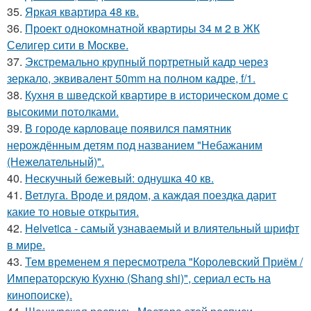
35.
Яркая квартира 48 кв.
36.
Проект однокомнатной квартиры 34 м 2 в ЖК
Селигер сити в Москве.
37.
Экстремально крупный портретный кадр через
зеркало, эквивалент 50mm на полном кадре, f/1.
38.
Кухня в шведской квартире в историческом доме с
высокими потолками.
39.
В городе карловаце появился памятник
нерождённым детям под названием "Небажаним
(Нежелательный)".
40.
Нескучный бежевый: однушка 40 кв.
41.
Ветлуга. Вроде и рядом, а каждая поездка дарит
какие то новые открытия.
42.
Helvetica - самый узнаваемый и влиятельный шрифт
в мире.
43.
Тем временем я пересмотрела "Королевский Приём /
Императорскую Кухню (Shang shi)", сериал есть на
кинопоиске).