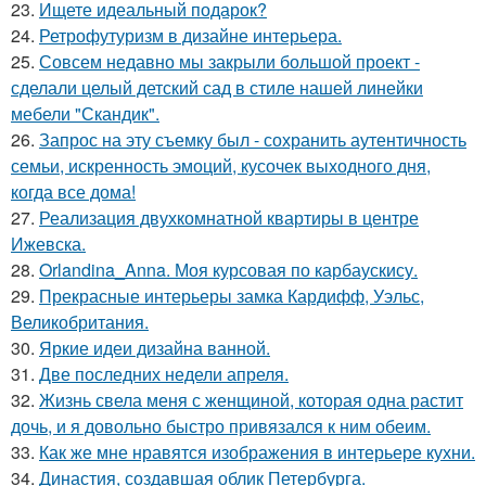
23.
Ищете идеальный подарок?
24.
Ретрофутуризм в дизайне интерьера.
25.
Совсем недавно мы закрыли большой проект -
сделали целый детский сад в стиле нашей линейки
мебели "Скандик".
26.
Запрос на эту съемку был - сохранить аутентичность
семьи, искренность эмоций, кусочек выходного дня,
когда все дома!
27.
Реализация двухкомнатной квартиры в центре
Ижевска.
28.
Orlandina_Anna. Моя курсовая по карбаускису.
29.
Прекрасные интерьеры замка Кардифф, Уэльс,
Великобритания.
30.
Яркие идеи дизайна ванной.
31.
Две последних недели апреля.
32.
Жизнь свела меня с женщиной, которая одна растит
дочь, и я довольно быстро привязался к ним обеим.
33.
Как же мне нравятся изображения в интерьере кухни.
34.
Династия, создавшая облик Петербурга.