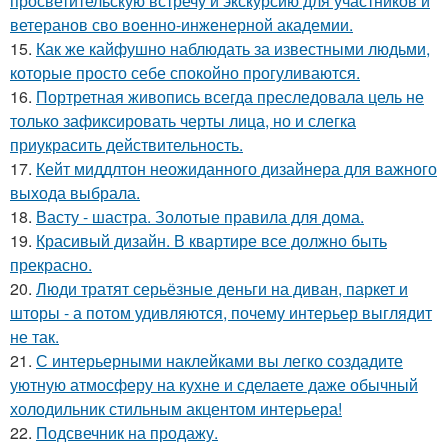
просветительскую встречу и экскурсию для участников и
ветеранов сво военно-инженерной академии.
15.
Как же кайфушно наблюдать за известными людьми,
которые просто себе спокойно прогуливаются.
16.
Портретная живопись всегда преследовала цель не
только зафиксировать черты лица, но и слегка
приукрасить действительность.
17.
Кейт миддлтон неожиданного дизайнера для важного
выхода выбрала.
18.
Васту - шастра. Золотые правила для дома.
19.
Красивый дизайн. В квартире все должно быть
прекрасно.
20.
Люди тратят серьёзные деньги на диван, паркет и
шторы - а потом удивляются, почему интерьер выглядит
не так.
21.
С интерьерными наклейками вы легко создадите
уютную атмосферу на кухне и сделаете даже обычный
холодильник стильным акцентом интерьера!
22.
Подсвечник на продажу.