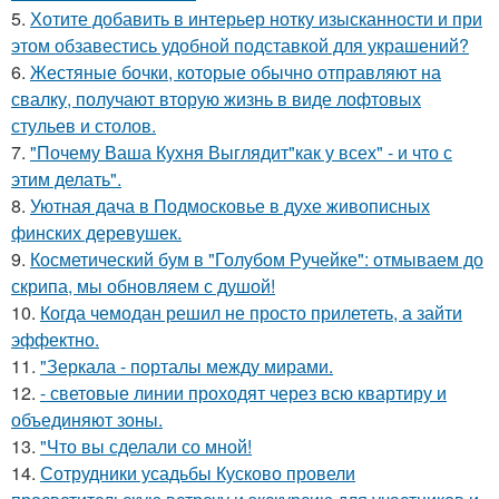
5.
Хотите добавить в интерьер нотку изысканности и при
этом обзавестись удобной подставкой для украшений?
6.
Жестяные бочки, которые обычно отправляют на
свалку, получают вторую жизнь в виде лофтовых
стульев и столов.
7.
"Почему Ваша Кухня Выглядит"как у всех" - и что с
этим делать".
8.
Уютная дача в Подмосковье в духе живописных
финских деревушек.
9.
Косметический бум в "Голубом Ручейке": отмываем до
скрипа, мы обновляем с душой!
10.
Когда чемодан решил не просто прилететь, а зайти
эффектно.
11.
"Зеркала - порталы между мирами.
12.
- световые линии проходят через всю квартиру и
объединяют зоны.
13.
"Что вы сделали со мной!
14.
Сотрудники усадьбы Кусково провели