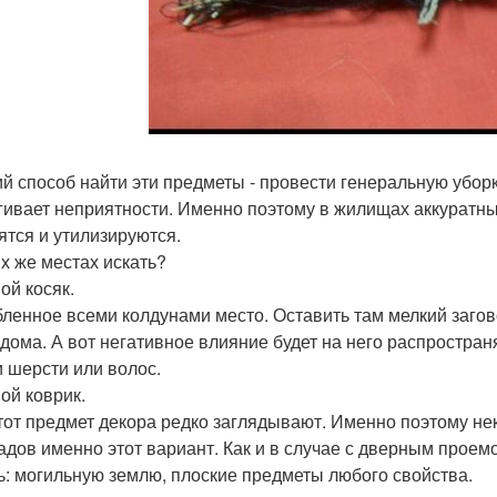
й способ найти эти предметы - провести генеральную уборк
гивает неприятности. Именно поэтому в жилищах аккуратны
ятся и утилизируются.
их же местах искать?
ой косяк.
ленное всеми колдунами место. Оставить там мелкий заго
 дома. А вот негативное влияние будет на него распространя
и шерсти или волос.
ой коврик.
тот предмет декора редко заглядывают. Именно поэтому не
адов именно этот вариант. Как и в случае с дверным проемо
ь: могильную землю, плоские предметы любого свойства.