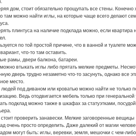
.
ряя дом, стоит обязательно прощупать все стены. Конечно 
о там можно найти иглы, на которые чаще всего делают сем
уса.
рять плинтуса на наличие подклада можно, если квартира н
ел.
ьзуется по той простой причине, что в ванной и туалете м
 вариант, что-то там оставить.
ые рамы, двери балкона, батареи.
можно втыкать иглы либо прятать мелкие предметы. Несмотр
нную дверь трудно незаметно что-то засунуть, однако все 
ное место.
 людей под диваном или кроватью можно найти не только п
изацию. Ведь отодвигается мебель только при генеральной уб
ать подклад можно также в шкафах за статуэтками, посуд
ьера.
 стоит проверить занавески. Мелкие заговоренные вещицы 
ад очень просто определить. Даже далекий от магии челове
адом могут быть: иглы, веревки, земля, мешочки с чем-либо