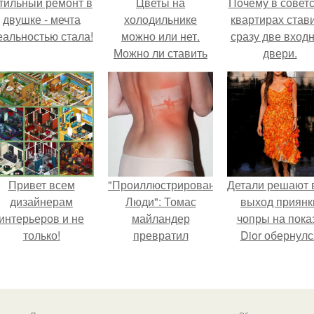
тильный ремонт в
Цветы на
Почему в советс
двушке - мечта
холодильнике
квартирах став
еальностью стала!
можно или нет.
сразу две вход
Можно ли ставить
двери.
цветы на
холодильник?
Привет всем
"Проиллюстрированные
Детали решают 
дизайнерам
Люди": Томас
выход приянк
интерьеров и не
майландер
чопры на пока
только!
превратил
Dior обернулс
солнечные ожоги в
шквалом крити
арт - объект.
из-за небрежно
пошива.