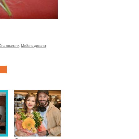
йна спальни
,
Мебель диваны