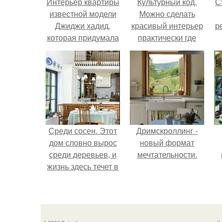
Интерьер квартиры
Культурный код.
С
известной модели
Можно сделать
Джиджи хадид,
красивый интерьер
р
которая придумала
практически где
всё сама.
угодно.
Среди сосен. Этот
Дримскроллинг -
дом словно вырос
новый формат
среди деревьев, и
мечтательности.
жизнь здесь течет в
собственном ритме
- спокойно, без
спешки и лишнего
шума.