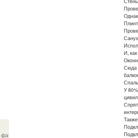
Стены
Прове
Однак
Плинт
Прове
Сануз
Испол
И, как
Оконн
Сюда 
балко
Спаль
У 80%
цивил
Спрят
интер
Также
Подкл
⇦
Подкл