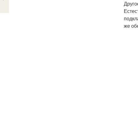
Друго
Естес
подкл
же об