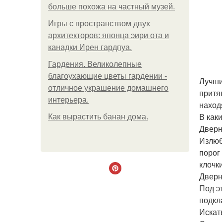
больше похожа на частный музей.
Игры с пространством двух
архитекторов: японца эири ота и
канадки Ирен гардпуа.
Гардения. Великолепные
благоухающие цветы гардении -
Лучши
отличное украшение домашнего
притя
интерьера.
наход
В как
Как вырастить банан дома.
Дверн
Излюб
порог
клочк
Дверн
Под э
подкл
Искат