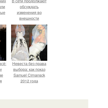
ких
В сети продолжают
или
обсуждать
ные
изменения во
внешности
актрисы.
всё:
Невеста без права
и
выбора: как показ
зе
Samuel Cirnansck
я
2012 года
ки
превратил подиум
го
в манифест против
принуждения.