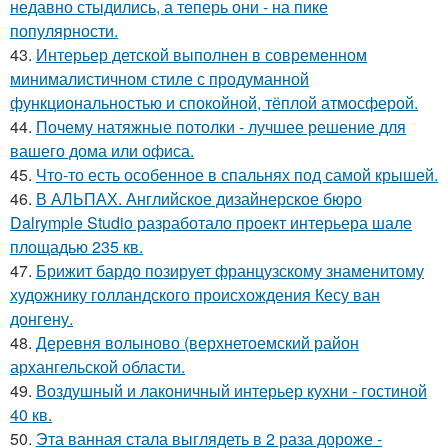
недавно стыдились, а теперь они - на пике
популярности.
43.
Интерьер детской выполнен в современном
минималистичном стиле с продуманной
функциональностью и спокойной, тёплой атмосферой.
44.
Почему натяжные потолки - лучшее решение для
вашего дома или офиса.
45.
Что-то есть особенное в спальнях под самой крышей.
46.
В АЛЬПАХ. Английское дизайнерское бюро
Dalrymple Studio разработало проект интерьера шале
площадью 235 кв.
47.
Брижит бардо позирует французскому знаменитому
художнику голландского происхождения Кесу ван
донгену.
48.
Деревня волыново (верхнетоемский район
архангельской области.
49.
Воздушный и лаконичный интерьер кухни - гостиной
40 кв.
50.
Эта ванная стала выглядеть в 2 раза дороже -