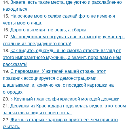
14.
Знаете, есть такие места, где уютно и расслабленно
находиться.
15.
На основе моего селфи сделай фото не изменяя
черты моего лица.
16.
Дорого выглядит не вещь, а сборка.
17.
Мы продолжаем погружать вас в атмосферу мастер -
спальни из предыдущего поста!
18.
Как видите, однажды я не смогла отвести взгляд от
этого импозантного мужчины, а значит, пора вам о нём
рассказать!
19.
С первомаем! У жителей нашей страны этот
праздник ассоциируется с демонстрациями,
шашлыками, и, конечно же, с посадкой картошки на
огородах!
20.
> Крупный план селфи красивой молодой девушки.
21.
Девушка из Краснодара поделилась видео, в котором
запечатлела вид из своего окна.
22.
Жизнь в старых квартирах приятнее, чем принято
считать.