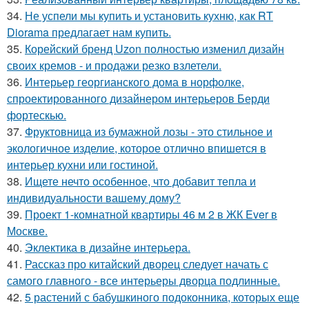
34.
Не успели мы купить и установить кухню, как RT
Diorama предлагает нам купить.
35.
Корейский бренд Uzon полностью изменил дизайн
своих кремов - и продажи резко взлетели.
36.
Интерьер георгианского дома в норфолке,
спроектированного дизайнером интерьеров Берди
фортескью.
37.
Фруктовница из бумажной лозы - это стильное и
экологичное изделие, которое отлично впишется в
интерьер кухни или гостиной.
38.
Ищете нечто особенное, что добавит тепла и
индивидуальности вашему дому?
39.
Проект 1-комнатной квартиры 46 м 2 в ЖК Ever в
Москве.
40.
Эклектика в дизайне интерьера.
41.
Рассказ про китайский дворец следует начать с
самого главного - все интерьеры дворца подлинные.
42.
5 растений с бабушкиного подоконника, которых еще