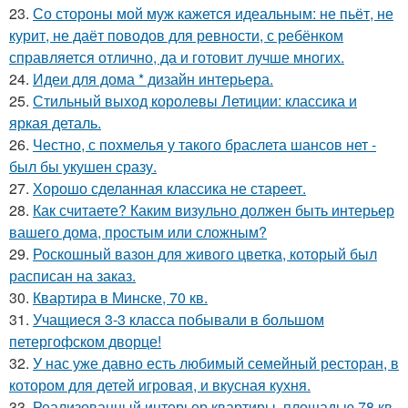
23.
Со стороны мой муж кажется идеальным: не пьёт, не
курит, не даёт поводов для ревности, с ребёнком
справляется отлично, да и готовит лучше многих.
24.
Идеи для дома * дизайн интерьера.
25.
Стильный выход королевы Летиции: классика и
яркая деталь.
26.
Честно, с похмелья у такого браслета шансов нет -
был бы укушен сразу.
27.
Хорошо сделанная классика не стареет.
28.
Как считаете? Каким визульно должен быть интерьер
вашего дома, простым или сложным?
29.
Роскошный вазон для живого цветка, который был
расписан на заказ.
30.
Квартира в Минске, 70 кв.
31.
Учащиеся 3-3 класса побывали в большом
петергофском дворце!
32.
У нас уже давно есть любимый семейный ресторан, в
котором для детей игровая, и вкусная кухня.
33.
Реализованный интерьер квартиры, площадью 78 кв.