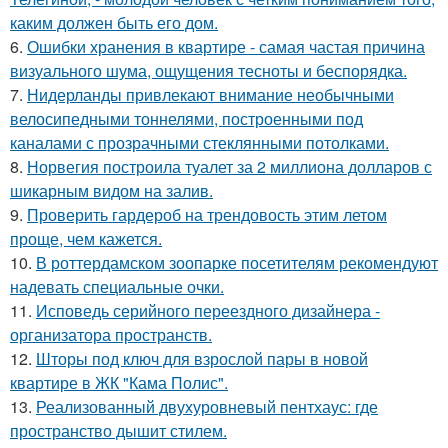
каким должен быть его дом.
6.
Ошибки хранения в квартире - самая частая причина
визуального шума, ощущения тесноты и беспорядка.
7.
Нидерланды привлекают внимание необычными
велосипедными тоннелями, построенными под
каналами с прозрачными стеклянными потолками.
8.
Норвегия построила туалет за 2 миллиона долларов с
шикарным видом на залив.
9.
Проверить гардероб на трендовость этим летом
проще, чем кажется.
10.
В роттердамском зоопарке посетителям рекомендуют
надевать специальные очки.
11.
Исповедь серийного переездного дизайнера -
организатора пространств.
12.
Шторы под ключ для взрослой пары в новой
квартире в ЖК "Кама Полис".
13.
Реализованный двухуровневый пентхаус: где
пространство дышит стилем.