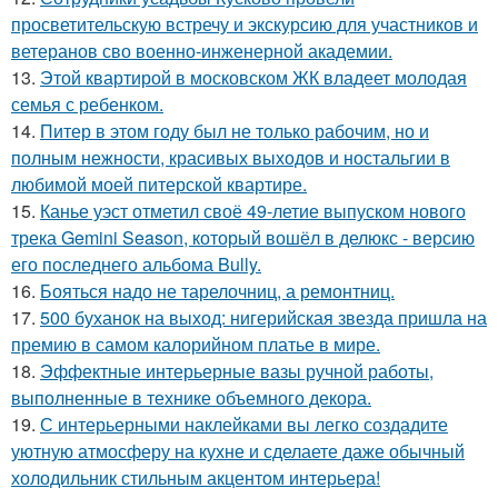
просветительскую встречу и экскурсию для участников и
ветеранов сво военно-инженерной академии.
13.
Этой квартирой в московском ЖК владеет молодая
семья с ребенком.
14.
Питер в этом году был не только рабочим, но и
полным нежности, красивых выходов и ностальгии в
любимой моей питерской квартире.
15.
Канье уэст отметил своё 49-летие выпуском нового
трека Gemini Season, который вошёл в делюкс - версию
его последнего альбома Bully.
16.
Бояться надо не тарелочниц, а ремонтниц.
17.
500 буханок на выход: нигерийская звезда пришла на
премию в самом калорийном платье в мире.
18.
Эффектные интерьерные вазы ручной работы,
выполненные в технике объемного декора.
19.
С интерьерными наклейками вы легко создадите
уютную атмосферу на кухне и сделаете даже обычный
холодильник стильным акцентом интерьера!