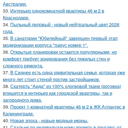
Австралии.
33.
Интерьер однокомнатной квартиры 46 м 2 в
Краснодаре.
34.
Пыльный лиловый - новый нейтральный цвет 2026
года.
35.
В санатории "Юбилейный" завершен первый этап
модернизации корпуса "парус номер 1".
36.
Открытые планировки остаются популярными, но
комфорт требует зонирования без тяжелых стен и
сложного ремонта.
37.
В Сиднее есть одна удивительная семья, которая уже
много лет стоит стеной против застройщиков.
38.
Скатерть "Аида" из 100% хлопковой ткани (рогожка)
впишется в интерьер как городской квартиры, так и
загородного дома.
39.
Проект 1-комнатной квартиры 46 м 2 в ЖК Атлантис в
Калининграде.
40.
Новая эпоха - новые модные иконы.
41.
Спальня по индивидуальному проекту в прусово: от