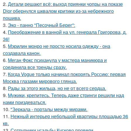
2.
Детали решают всё: выход приянки чопры на показе
Dior обернулся шквалом критики из-за небрежного
пошива.
3.
Эко - панно "Песочный Берег":
4.
Преображение в ванной на ул. генерала Григорова, д.
36!
5.
Мэрилин монро не просто носила одежду - она
создавала канон.
6.
Меган Фокс психанула у мастера маникюра и
соединила все тренды сразу.
7.
Когда Vogue только начинал покорять Россию: первая
Москва глазами мирового глянца.
8.
Рады за этого жильца, но не от всего сердца.
9.
Мужики, крепитесь. Теперь даже стринги решили над
нами поиздеваться.
10.
"Зеркала - порталы между мирами.
11.
Нежный интерьер небольшой квартиры площадью 36
кв.
12.
Сотрудники усадьбы Кусково провели