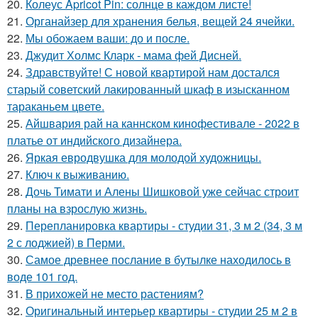
20.
Колеус Apricot Pin: солнце в каждом листе!
21.
Органайзер для хранения белья, вещей 24 ячейки.
22.
Мы обожаем ваши: до и после.
23.
Джудит Холмс Кларк - мама фей Дисней.
24.
Здравствуйте! С новой квартирой нам достался
старый советский лакированный шкаф в изысканном
тараканьем цвете.
25.
Айшвария рай на каннском кинофестивале - 2022 в
платье от индийского дизайнера.
26.
Яркая евродвушка для молодой художницы.
27.
Ключ к выживанию.
28.
Дочь Тимати и Алены Шишковой уже сейчас строит
планы на взрослую жизнь.
29.
Перепланировка квартиры - студии 31, 3 м 2 (34, 3 м
2 с лоджией) в Перми.
30.
Самое древнее послание в бутылке находилось в
воде 101 год.
31.
В прихожей не место растениям?
32.
Оригинальный интерьер квартиры - студии 25 м 2 в