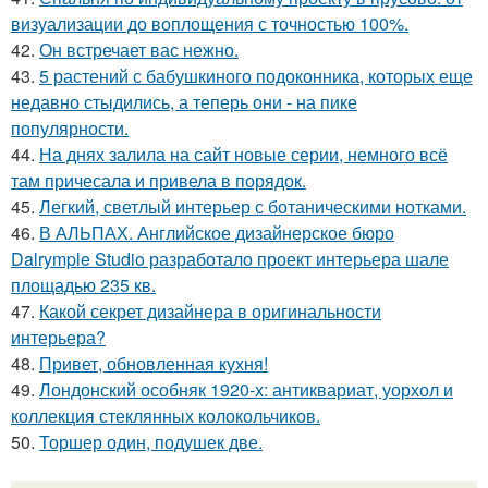
визуализации до воплощения с точностью 100%.
42.
Он встречает вас нежно.
43.
5 растений с бабушкиного подоконника, которых еще
недавно стыдились, а теперь они - на пике
популярности.
44.
На днях залила на сайт новые серии, немного всё
там причесала и привела в порядок.
45.
Легкий, светлый интерьер с ботаническими нотками.
46.
В АЛЬПАХ. Английское дизайнерское бюро
Dalrymple Studio разработало проект интерьера шале
площадью 235 кв.
47.
Какой секрет дизайнера в оригинальности
интерьера?
48.
Привет, обновленная кухня!
49.
Лондонский особняк 1920-х: антиквариат, уорхол и
коллекция стеклянных колокольчиков.
50.
Торшер один, подушек две.