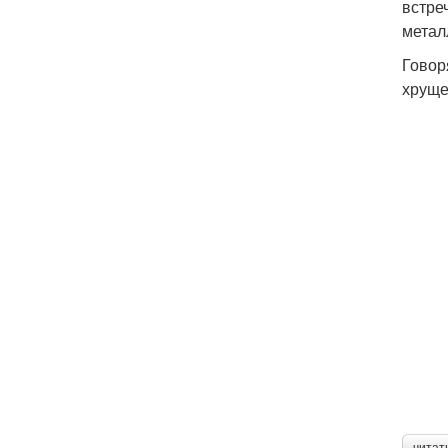
встре
метал
Говор
хруще