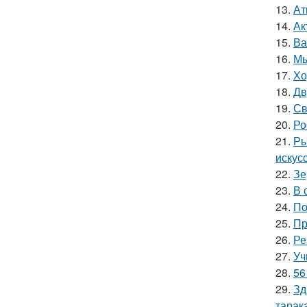
13.
Ат
14.
Ак
15.
Ва
16.
Мы
17.
Хо
18.
Дв
19.
Св
20.
Ро
21.
Ры
искус
22.
Зе
23.
В 
24.
По
25.
Пр
26.
Ре
27.
Уч
28.
56
29.
Зд
тарак