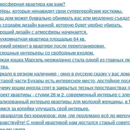
мосферная квартира как вам?
тёры, которые ненавидят свои супергеройские костюмы.
ш дом может буквально обнимать вас или медленно съедать 
 создаём дизайн ванной, которую будет удобно убирать.
роший дизайн с атмосферы начинается.
ухкомнатная квартира площадью 64 кв.
ежий ремонт в квартире после перепланировки.
скошные интерьеры со свободным входом.
жая кошка Марсель неожиданно стала одной из главных л
ства.
ркало в резном наличнике - окно в русскую сказку у вас дом
старой части Бухары есть интересное место, достойное по
чему кошки иногда спят в закрытых тесных пространствах 
оект квартиры - студии 26 м 2. современный интерьер с эл
ализованный интерьер квартиры для молодой женщины, в 
имся за копейки улучшать свой интерьер.
 квадратов без коридоров: дом, где продумано всё до мелоч
равствуйте! С новой квартирой нам достался старый сове
аньем цвете.