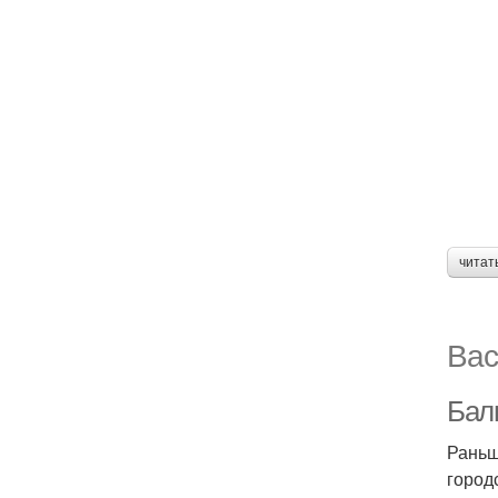
читат
Вас
Балк
Раньш
город