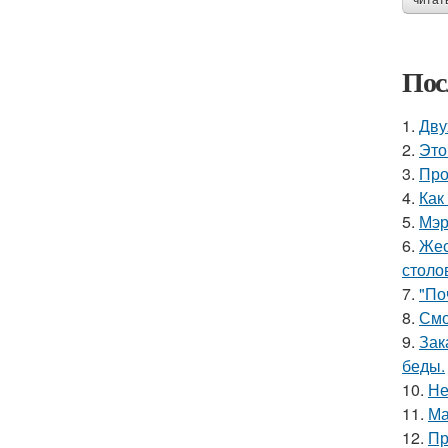
читат
Пос
1.
Дву
2.
Это
3.
Про
4.
Как
5.
Мэр
6.
Жес
столо
7.
"По
8.
Смо
9.
Зак
беды.
10.
Не
11.
Ма
12.
Пр