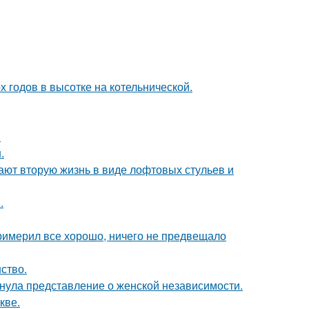
х годов в высотке на котельнической.
.
.
ают вторую жизнь в виде лофтовых стульев и
.
римерил все хорошо, ничего не предвещало
ство.
нула представление о женской независимости.
кве.