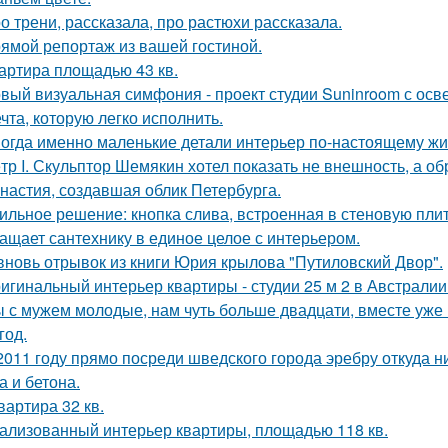
о трени, рассказала, про растюхи рассказала.
ямой репортаж из вашей гостиной.
артира площадью 43 кв.
вый визуальная симфония - проект студии Suninroom с осв
чта, которую легко исполнить.
огда именно маленькие детали интерьер по-настоящему ж
тр I. Скульптор Шемякин хотел показать не внешность, а об
настия, создавшая облик Петербурга.
ильное решение: кнопка слива, встроенная в стеновую плитк
ащает сантехнику в единое целое с интерьером.
вновь отрывок из книги Юрия крылова "Путиловский Двор".
игинальный интерьер квартиры - студии 25 м 2 в Австралии
 с мужем молодые, нам чуть больше двадцати, вместе уже н
год.
2011 году прямо посреди шведского города эребру откуда 
а и бетона.
квартира 32 кв.
ализованный интерьер квартиры, площадью 118 кв.