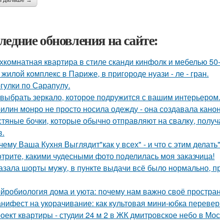
ь дальше →
ледние обновления на сайте:
хкомнатная квартира в стиле сканди кинфолк и мебелью 50-
 жилой комплекс в Париже, в пригороде нуази - ле - гран.
гулки по Сарапулу.
 выбрать зеркало, которое подружится с вашим интерьером
илин монро не просто носила одежду - она создавала канон
тяные бочки, которые обычно отправляют на свалку, получ
в.
чему Ваша Кухня Выглядит"как у всех" - и что с этим делать"
трите, какими чудесными фото поделилась моя заказчица!
азала шорты мужу, в пункте выдачи всё было нормально, п
йробиология дома и уюта: почему нам важно своё простран
нифест на укорачивание: как культовая мини-юбка перевер
оект квартиры - студии 24 м 2 в ЖК дмитровское небо в Мос