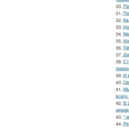
30.
Пр
31.
Пр
32.
Кв
33.
Но
34.
Ме
35.
Ин
36.
Пё
37.
Ди
38.
Ст
превр
39.
И 
40.
Ор
41.
Мы
всего 
42.
В 
дерев
43.
* 
44.
Ре