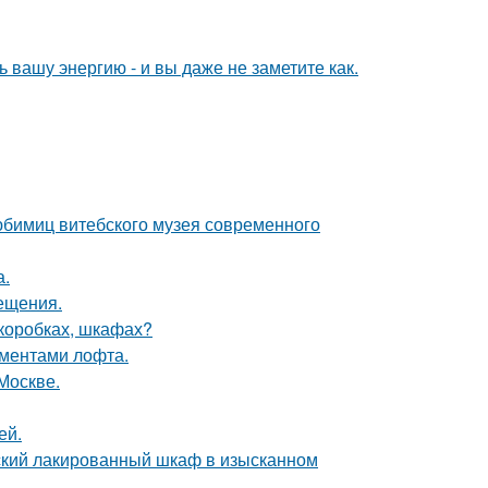
вашу энергию - и вы даже не заметите как.
юбимиц витебского музея современного
а.
сещения.
(коробках, шкафах?
ементами лофта.
Москве.
ей.
тский лакированный шкаф в изысканном