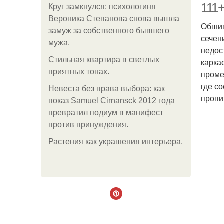
111
Круг замкнулся: психологиня
Вероника Степанова снова вышла
Обшив
замуж за собственного бывшего
сечен
мужа.
недос
Стильная квартира в светлых
карка
приятных тонах.
проме
где с
Невеста без права выбора: как
пропи
показ Samuel Cirnansck 2012 года
превратил подиум в манифест
против принуждения.
Растения как украшения интерьера.