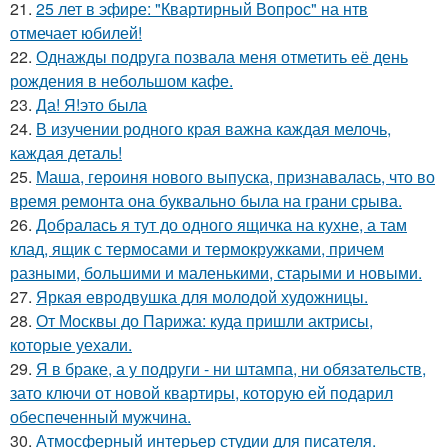
21.
25 лет в эфире: "Квартирный Вопрос" на нтв
отмечает юбилей!
22.
Однажды подруга позвала меня отметить её день
рождения в небольшом кафе.
23.
Да! Я!это была
24.
В изучении родного края важна каждая мелочь,
каждая деталь!
25.
Маша, героиня нового выпуска, признавалась, что во
время ремонта она буквально была на грани срыва.
26.
Добралась я тут до одного ящичка на кухне, а там
клад, ящик с термосами и термокружками, причем
разными, большими и маленькими, старыми и новыми.
27.
Яркая евродвушка для молодой художницы.
28.
От Москвы до Парижа: куда пришли актрисы,
которые уехали.
29.
Я в браке, а у подруги - ни штампа, ни обязательств,
зато ключи от новой квартиры, которую ей подарил
обеспеченный мужчина.
30.
Атмосферный интерьер студии для писателя.