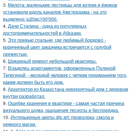
3.
Милота: маленькие лестницы для котеек и ёжиков
установили вдоль каналов Амстердама - на это
выделено \u20ac100'000.
4.
Дачи Сталина - одна из популярных
достопримечательностей в Абхазии.
5.
Это превью спальни, где любимый бордово -
коричневый цвет заказчика встречается с голубой
свежестью.
6.
Шикарный ремонт небольшой квартиры.
7.
Владелец апартаментов, оформленных Полиной
Телегиной, - молодой человек с четким пониманием того,
каким должен быть его дом.
8.
Архитектор из Казахстана невероятный дом с деревом
внутри разработал.
9.
Ошибки хранения в квартире - самая частая причина
визуального шума, ощущения тесноты и беспорядка.
10.
Интерьерные цветы dip art: проволока, смола и
немного магии.