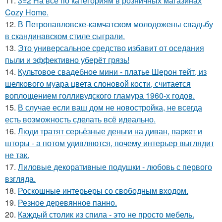
11.
3=2 На всё по категориям в розничных магазинах
Cozy Home.
12.
В Петропавловске-камчатском молодожены свадьбу
в скандинавском стиле сыграли.
13.
Это универсальное средство избавит от оседания
пыли и эффективно уберёт грязь!
14.
Культовое свадебное мини - платье Шерон тейт, из
шелкового муара цвета слоновой кости, считается
воплощением голливудского гламура 1960-х годов.
15.
В случае если ваш дом не новостройка, не всегда
есть возможность сделать всё идеально.
16.
Люди тратят серьёзные деньги на диван, паркет и
шторы - а потом удивляются, почему интерьер выглядит
не так.
17.
Лиловые декоративные подушки - любовь с первого
взгляда.
18.
Роскошные интерьеры со свободным входом.
19.
Резное деревянное панно.
20.
Каждый столик из спила - это не просто мебель.