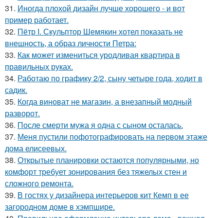
31.
Иногда плохой дизайн лучше хорошего - и вот
пример работает.
32.
Пётр I. Скульптор Шемякин хотел показать не
внешность, а образ личности Петра:
33.
Как может измениться уродливая квартира в
правильных руках.
34.
Работаю по графику 2/2, сыну четыре года, ходит в
садик.
35.
Когда виноват не магазин, а внезапный модный
разворот.
36.
После смерти мужа я одна с сыном осталась.
37.
Меня пустили пофотографировать на первом этаже
дома елисеевых.
38.
Открытые планировки остаются популярными, но
комфорт требует зонирования без тяжелых стен и
сложного ремонта.
39.
В гостях у дизайнера интерьеров кит Кемп в ее
загородном доме в хэмпшире.