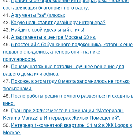
40.
Правильное оформление интерьера дома - важная
составляющая благоприятного васту.
41.
Аргументы "за" (плюсы:
42.
Какую цель ставят дизайнеру интерьера?
43.
Найдите свой идеальный стиль!
44.
Апартаменты в центре Москвы 63 кв.
45.
5 растений с бабушкиного подоконника, которых еще
недавно стыдились, а теперь они - на пике
популярности.
46.
Почему натяжные потолки - лучшее решение для
вашего дома или офиса.
47.
Похоже, в этом году 8 марта запомнилось не только
тюльпанами.
48.
После работы решил немного развеяться и сходить в
кино.
49.
Гран-при 2025: 2 место в номинации "Материалы
Kerama Marazzi в Интерьерах Жилых Помещений".
50.
Интерьер 1-комнатной квартиры 34 м 2 в ЖК Logos в
Москве.