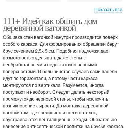
Показать все
111+ Идей как обшить дом
Пластиковая вагонка
Вагонка на стенах
деревянной вагонкой
Обшивка стен вагонкой изнутри производится поверх
особого каркаса. Для формирования обрешетки берут
брус сечением 2,5х 5 см. Подобная подложка дает
Шкаф из вагонки
Вагонки для украшения
возможность отделывать даже стены с
необработанными и недостаточно ровными
поверхностями. В большинстве случаев сами панели
идут по горизонтали, а потому части каркаса
монтируются по вертикали. Разумеется, иногда
поступают и наоборот. Следует делать некоторый
промежуток до черновой стены, чтобы исключить
возникновение сырости. До монтажа деревянной
вагонки там, где соединяется пол и потолок,
обустраиваются вентиляционные ходы. Обязательно
нанесение антисептической пропитки на брусья каркаса.