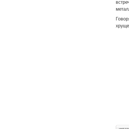
встре
метал
Говор
хруще