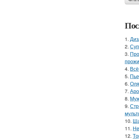
читат
Пос
1.
Диз
2.
Суп
3.
Про
прожи
4.
Всё
5.
Пье
6.
Оля
7.
Аро
8.
Муж
9.
Стр
мульт
10.
Ша
11.
Не
12.
То