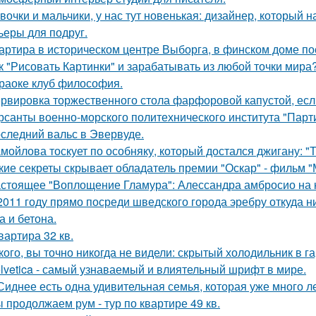
вочки и мальчики, у нас тут новенькая: дизайнер, который н
ьеры для подруг.
артира в историческом центре Выборга, в финском доме пос
к "Рисовать Картинки" и зарабатывать из любой точки мира
раоке клуб философия.
рвировка торжественного стола фарфоровой капустой, если
рсанты военно-морского политехнического института "Парти
следний вальс в Эвервуде.
мойлова тоскует по особняку, который достался джигану: "
кие секреты скрывает обладатель премии "Оскар" - фильм "
стоящее "Воплощение Гламура": Алессандра амбросио на 
2011 году прямо посреди шведского города эребру откуда 
а и бетона.
квартира 32 кв.
кого, вы точно никогда не видели: скрытый холодильник в г
lvetica - самый узнаваемый и влиятельный шрифт в мире.
Сиднее есть одна удивительная семья, которая уже много л
 продолжаем рум - тур по квартире 49 кв.