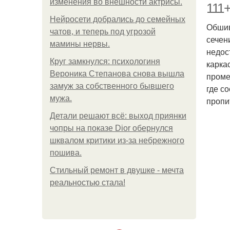
изменения во внешности актрисы.
111
Нейросети добрались до семейных
Обшив
чатов, и теперь под угрозой
сечен
мамины нервы.
недос
Круг замкнулся: психологиня
карка
Вероника Степанова снова вышла
проме
замуж за собственного бывшего
где с
мужа.
пропи
Детали решают всё: выход приянки
чопры на показе Dior обернулся
шквалом критики из-за небрежного
пошива.
Стильный ремонт в двушке - мечта
реальностью стала!