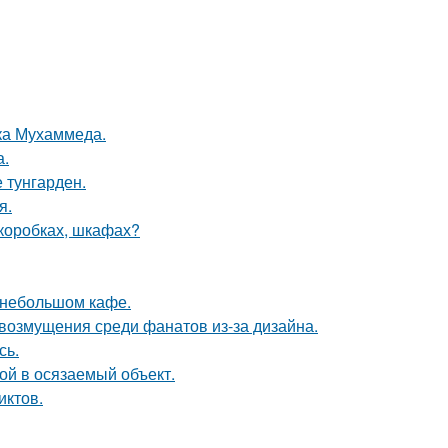
ока Мухаммеда.
а.
 тунгарден.
я.
(коробках, шкафах?
 небольшом кафе.
возмущения среди фанатов из-за дизайна.
сь.
бой в осязаемый объект.
иктов.