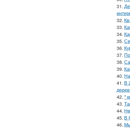
31.
Де
интер
32.
Кв
33.
Ка
34.
Ка
35.
Се
36.
Ку
37.
По
38.
Са
39.
Ка
40.
На
41.
В 
дерев
42.
* 
43.
Та
44.
He
45.
В 
46.
Мы