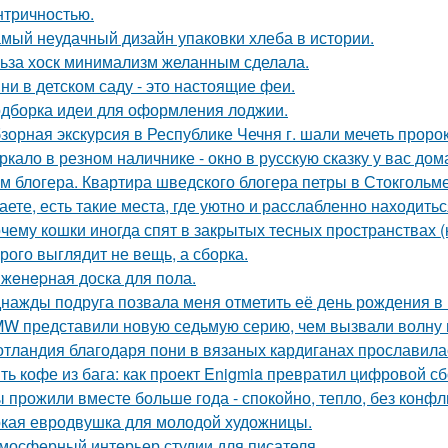
нтричностью.
мый неудачный дизайн упаковки хлеба в истории.
ьза хоск минимализм желанным сделала.
ни в детском саду - это настоящие феи.
дборка идеи для оформления лоджии.
зорная экскурсия в Республике Чечня г. шали мечеть прор
ркало в резном наличнике - окно в русскую сказку у вас дом
м блогера. Квартира шведского блогера петры в Стокгольме
аете, есть такие места, где уютно и расслабленно находитьс
чему кошки иногда спят в закрытых тесных пространствах 
рого выглядит не вещь, а сборка.
жeнepная доска для пола.
нажды подруга позвала меня отметить её день рождения в
W представили новую седьмую серию, чем вызвали волну 
тландия благодаря пони в вязаных кардиганах прославила
ть кофе из бага: как проект Enigmia превратил цифровой с
 прожили вместе больше года - спокойно, тепло, без конфл
кая евродвушка для молодой художницы.
мосферный интерьер студии для писателя.