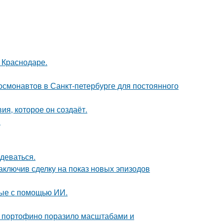
в Краснодаре.
 космонавтов в Санкт-петербурге для постоянного
я, которое он создаёт.
.
деваться.
заключив сделку на показ новых эпизодов
ные с помощью ИИ.
 в портофино поразило масштабами и