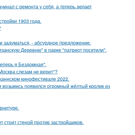
ачинал с ремонта у себя, а теперь делает
тройки 1903 года.
?
 задуматься, - абсурдное предложение.
занскую Деревню" в парке "патриот посетили".
Теперь я Бездомная".
Москва слезам не верит"?
каннском кинофестивале 2022.
ни возьмись появился огромный жёлтый кролик из
арнитуре.
ет стоит стеной против застройщиков.