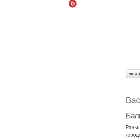
читат
Вас
Балк
Раньш
город