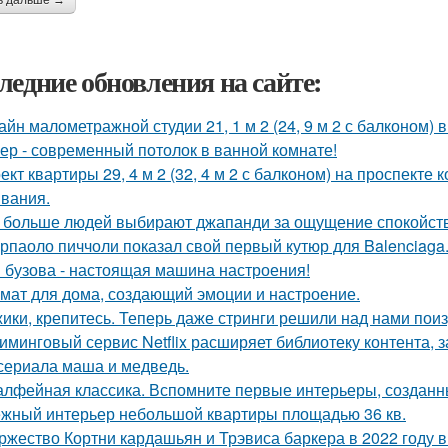
ь дальше →
ледние обновления на сайте:
айн малометражной студии 21, 1 м 2 (24, 9 м 2 с балконом) 
ер - современный потолок в ванной комнате!
ект квартиры 29, 4 м 2 (32, 4 м 2 с балконом) на проспекте
вания.
 больше людей выбирают джапанди за ощущение спокойстви
рпаоло пиччоли показал свой первый кутюр для Balenciaga
 бузова - настоящая машина настроения!
мат для дома, создающий эмоции и настроение.
ики, крепитесь. Теперь даже стринги решили над нами поиз
иминговый сервис Netflix расширяет библиотеку контента, 
сериала маша и медведь.
лфейная классика. Вспомните первые интерьеры, создан
жный интерьер небольшой квартиры площадью 36 кв.
ржество Кортни кардашьян и Трэвиса баркера в 2022 году