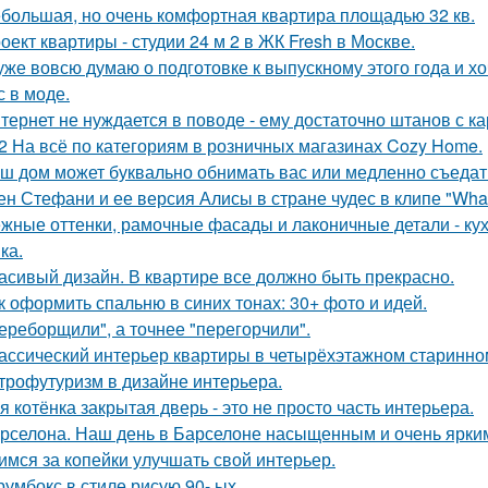
большая, но очень комфортная квартира площадью 32 кв.
оект квартиры - студии 24 м 2 в ЖК Fresh в Москве.
уже вовсю думаю о подготовке к выпускному этого года и хо
с в моде.
тернет не нуждается в поводе - ему достаточно штанов с ка
2 На всё по категориям в розничных магазинах Cozy Home.
ш дом может буквально обнимать вас или медленно съедать 
ен Стефани и ее версия Алисы в стране чудес в клипе "What
жные оттенки, рамочные фасады и лаконичные детали - кух
ка.
асивый дизайн. В квартире все должно быть прекрасно.
к оформить спальню в синих тонах: 30+ фото и идей.
ереборщили", а точнее "перегорчили".
ассический интерьер квартиры в четырёхэтажном старинном
трофутуризм в дизайне интерьера.
я котёнка закрытая дверь - это не просто часть интерьера.
рселона. Наш день в Барселоне насыщенным и очень ярки
имся за копейки улучшать свой интерьер.
румбокс в стиле рисую 90- ых.