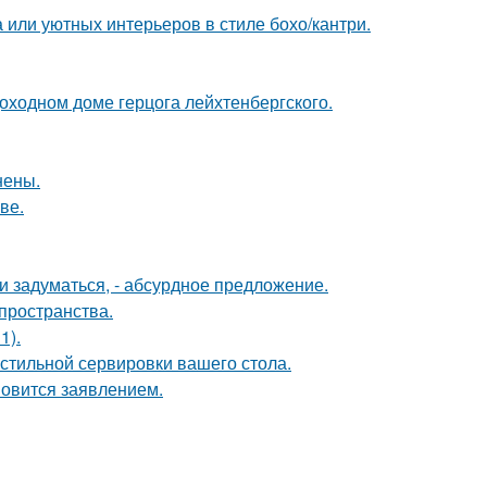
 или уютных интерьеров в стиле бохо/кантри.
оходном доме герцога лейхтенбергского.
нены.
ве.
 задуматься, - абсурдное предложение.
 пространства.
1).
стильной сервировки вашего стола.
новится заявлением.