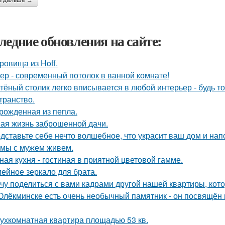
ь дальше →
ледние обновления на сайте:
ровища из Hoff.
ер - современный потолок в ванной комнате!
тёный столик легко вписывается в любой интерьер - будь т
транство.
рожденная из пепла.
ая жизнь заброшенной дачи.
дставьте себе нечто волшебное, что украсит ваш дом и нап
 мы с мужем живем.
ная кухня - гостиная в приятной цветовой гамме.
ейное зеркало для брата.
чу поделиться с вами кадрами другой нашей квартиры, кот
Олёкминске есть очень необычный памятник - он посвящён н
ухкомнатная квартира площадью 53 кв.