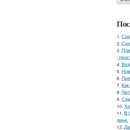
читат
Пос
1.
Сок
2.
Суп
3.
Пле
- прос
4.
Воз
5.
Нов
6.
Пре
7.
Как
8.
Уют
9.
Сем
10.
Хо
11.
В 
лене.
12.
Дв