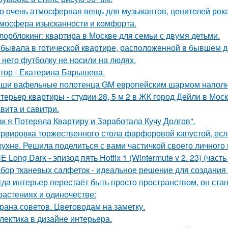
о очень атмосферная вещь для музыкантов, ценителей рока
мосфера изысканности и комфорта.
лорблокинг: квартира в Москве для семьи с двумя детьми.
бывала в готической квартире, расположенной в бывшем д
 него футболку не носили на людях.
тор - Екатерина Барышева.
ши вафельные полотенца GM европейским шармом напол
терьер квартиры - студии 28, 5 м 2 в ЖК город Дейли в Моск
вита и савитри.
ак я Потеряла Квартиру и Заработала Кучу Долгов".
рвировка торжественного стола фарфоровой капустой, если
кухне. Решила поделиться с вами частичкой своего личного
E Long Dark - эпизод пять Hotfix 1 (Wintermute v 2. 23) (часть 
бор тканевых салфеток - идеальное решение для создания 
гда интерьер перестаёт быть просто пространством, он ста
растениях и одиночестве:
рана советов. Цветоводам на заметку.
лектика в дизайне интерьера.