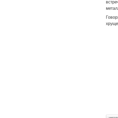
встре
метал
Говор
хруще