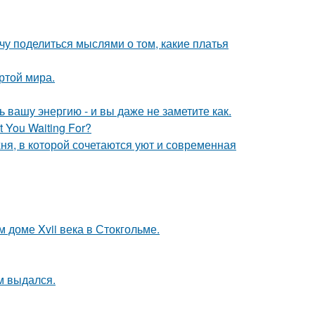
чу поделиться мыслями о том, какие платья
ртой мира.
вашу энергию - и вы даже не заметите как.
 You Waiting For?
ня, в которой сочетаются уют и современная
 доме Xvii века в Стокгольме.
м выдался.