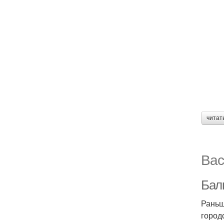
читат
Вас
Балк
Раньш
город