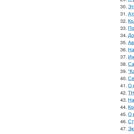
30.
Эт
31.
Ат
32.
Ко
33.
По
34.
До
35.
Ав
36.
На
37.
Ин
38.
Са
39.
"К
40.
Се
41.
О 
42.
TH
43.
На
44.
Ко
45.
О 
46.
Ст
47.
Эк