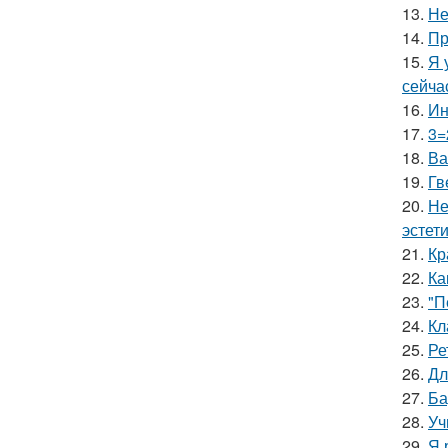
13.
Не
14.
Пр
15.
Я 
сейча
16.
Ин
17.
3=
18.
Ва
19.
Гв
20.
Не
эстети
21.
Кр
22.
Ка
23.
"П
24.
Кл
25.
Ре
26.
Дл
27.
Ба
28.
Уч
29.
Я 