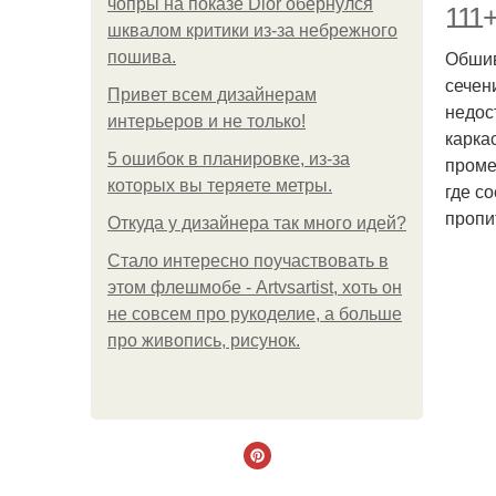
чопры на показе Dior обернулся
111
шквалом критики из-за небрежного
Обшив
пошива.
сечен
Привет всем дизайнерам
недос
интерьеров и не только!
карка
5 ошибок в планировке, из-за
проме
которых вы теряете метры.
где с
пропи
Откуда у дизайнера так много идей?
Стало интересно поучаствовать в
этом флешмобе - Artvsartist, хоть он
не совсем про рукоделие, а больше
про живопись, рисунок.