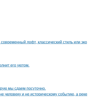
о современный лофт, классический стиль или эко
олнит его уютом.
орую мы сдаем посуточно.
е человеку и не историческому событию, а реке