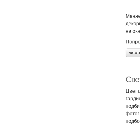
Меняе
декор
на ок
Попро
читат
Све
Цвет 
гарди
подби
фотог
подбо