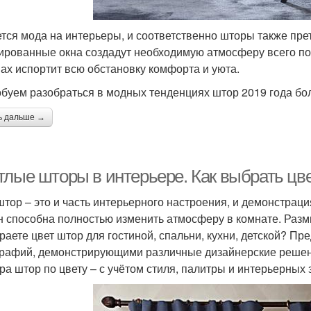
тся мода на интерьеры, и соответственно шторы также пр
ированные окна создадут необходимую атмосферу всего пом
нах испортит всю обстановку комфорта и уюта.
буем разобраться в модных тенденциях штор 2019 года бо
ь дальше →
тлые шторы в интерьере. Как выбрать цве
штор – это и часть интерьерного настроения, и демонстраци
н способна полностью изменить атмосферу в комнате. Раз
раете цвет штор для гостиной, спальни, кухни, детской? Пр
рафий, демонстрирующими различные дизайнерские решен
ра штор по цвету – с учётом стиля, палитры и интерьерных 