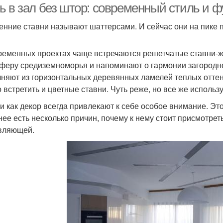
ь в зал без штор: современный стиль и 
енние ставни называют шаттерсами. И сейчас они на пике 
ременных проектах чаще встречаются решетчатые ставни-ж
феру средиземноморья и напоминают о гармонии загородной
няют из горизонтальных деревянных ламелей теплых оттенко
 встретить и цветные ставни. Чуть реже, но все же использ
и как декор всегда привлекают к себе особое внимание. Э
нее есть несколько причин, почему к нему стоит присмотрет
вляющей.