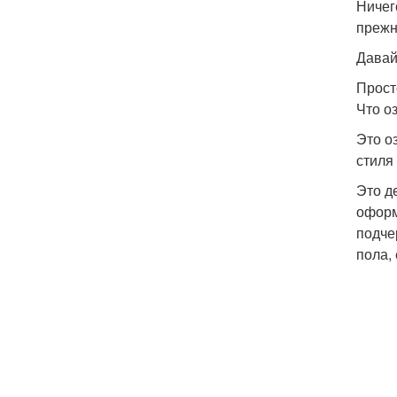
Ничег
прежн
Давай
Прост
Что о
Это о
стиля
Это д
оформ
подче
пола, 