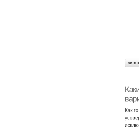
читат
Каки
вар
Как г
усове
исклю