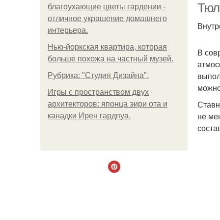
Тюл
благоухающие цветы гардении -
отличное украшение домашнего
Внутр
интерьера.
Нью-йоркская квартира, которая
В сов
больше похожа на частный музей.
атмос
выпол
Рубрика: "Студия Дизайна".
можно
Игры с пространством двух
Ставн
архитекторов: японца эири ота и
не ме
канадки Ирен гардпуа.
соста