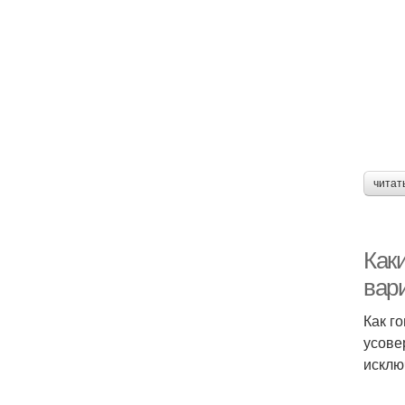
читат
Каки
вар
Как г
усове
исклю