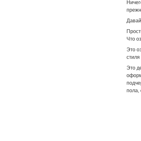
Ничег
прежн
Давай
Прост
Что о
Это о
стиля
Это д
оформ
подче
пола, 