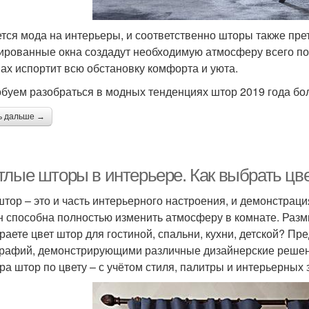
тся мода на интерьеры, и соответственно шторы также пр
ированные окна создадут необходимую атмосферу всего пом
нах испортит всю обстановку комфорта и уюта.
буем разобраться в модных тенденциях штор 2019 года бо
ь дальше →
тлые шторы в интерьере. Как выбрать цве
штор – это и часть интерьерного настроения, и демонстраци
н способна полностью изменить атмосферу в комнате. Раз
раете цвет штор для гостиной, спальни, кухни, детской? Пр
рафий, демонстрирующими различные дизайнерские решен
ра штор по цвету – с учётом стиля, палитры и интерьерных 