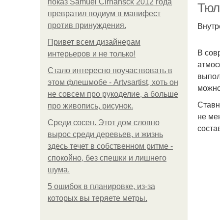
показ Samuel Cirnansck 2012 года
Тюл
превратил подиум в манифест
Внутр
против принуждения.
Привет всем дизайнерам
В сов
интерьеров и не только!
атмос
Стало интересно поучаствовать в
выпол
этом флешмобе - Artvsartist, хоть он
можно
не совсем про рукоделие, а больше
Ставн
про живопись, рисунок.
не ме
Среди сосен. Этот дом словно
соста
вырос среди деревьев, и жизнь
здесь течет в собственном ритме -
спокойно, без спешки и лишнего
шума.
5 ошибок в планировке, из-за
которых вы теряете метры.