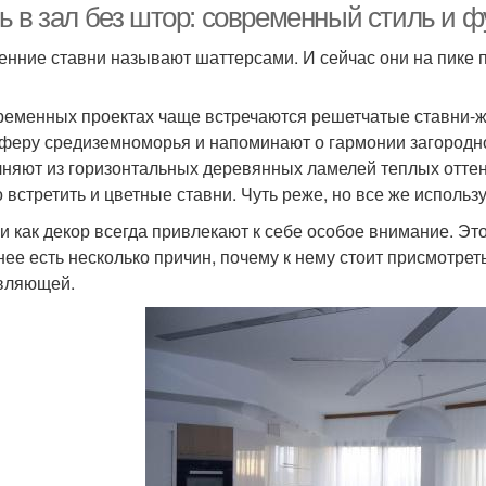
ь в зал без штор: современный стиль и 
енние ставни называют шаттерсами. И сейчас они на пике 
ременных проектах чаще встречаются решетчатые ставни-ж
феру средиземноморья и напоминают о гармонии загородной
няют из горизонтальных деревянных ламелей теплых оттенко
 встретить и цветные ставни. Чуть реже, но все же использ
и как декор всегда привлекают к себе особое внимание. Э
нее есть несколько причин, почему к нему стоит присмотрет
вляющей.