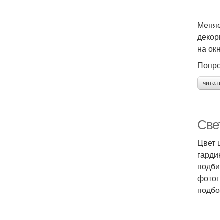
Меняе
декор
на ок
Попро
читат
Све
Цвет 
гарди
подби
фотог
подбо