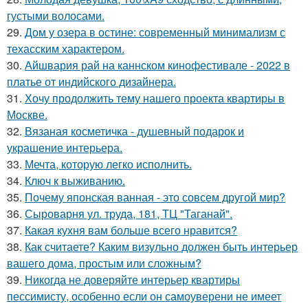
густыми волосами.
29.
Дом у озера в остине: современный минимализм с
техасским характером.
30.
Айшвария рай на каннском кинофестивале - 2022 в
платье от индийского дизайнера.
31.
Хочу продолжить тему нашего проекта квартиры в
Москве.
32.
Вязаная косметичка - душевный подарок и
украшение интерьера.
33.
Мечта, которую легко исполнить.
34.
Ключ к выживанию.
35.
Почему японская ванная - это совсем другой мир?
36.
Сыроварня ул. труда, 181, ТЦ "Таганай".
37.
Какая кухня вам больше всего нравится?
38.
Как считаете? Каким визульно должен быть интерьер
вашего дома, простым или сложным?
39.
Никогда не доверяйте интерьер квартиры
пессимисту, особенно если он самоуверени не имеет