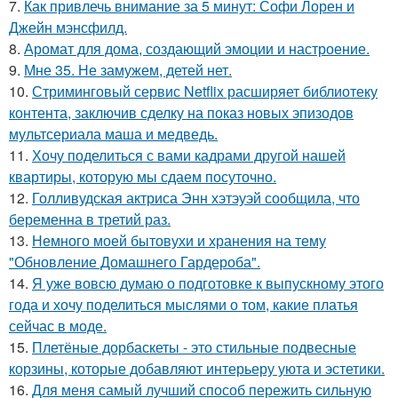
7.
Как привлечь внимание за 5 минут: Софи Лорен и
Джейн мэнсфилд.
8.
Аромат для дома, создающий эмоции и настроение.
9.
Мне 35. Не замужем, детей нет.
10.
Стриминговый сервис Netflix расширяет библиотеку
контента, заключив сделку на показ новых эпизодов
мультсериала маша и медведь.
11.
Хочу поделиться с вами кадрами другой нашей
квартиры, которую мы сдаем посуточно.
12.
Голливудская актриса Энн хэтэуэй сообщила, что
беременна в третий раз.
13.
Немного моей бытовухи и хранения на тему
"Обновление Домашнего Гардероба".
14.
Я уже вовсю думаю о подготовке к выпускному этого
года и хочу поделиться мыслями о том, какие платья
сейчас в моде.
15.
Плетёные дорбаскеты - это стильные подвесные
корзины, которые добавляют интерьеру уюта и эстетики.
16.
Для меня самый лучший способ пережить сильную