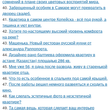
сомнений в плане своих цветовых восприятий мира.
40.
Заброшенный особняк в Самаре могут превратить в
дворец свадеб.
41.
Квартира в самом центре Копейска - всё под рукой, а
тишина и уют внутри.
42.
Хотите по-настоящему высокий уровень комфорта
на реке?
43.
Машенька. Новый ресторан русской кухни от
александра Раппопорта.
44.
Дизайнер рано балтиева оформила квартиру в
астане (Казахстан) площадью 286 кв.
45.
Мне уже 56, я одна после развода, живу в старенькой
квартире отца.
46.
Что-то есть особенное в спальнях под самой крышей.
47.
После работы решил немного развеяться и сходить в
кино.
48.
Как сделать эстетичные фото в неэстетичной
квартире?
49.
Та самая вещь, которая сделает ваш интерьер