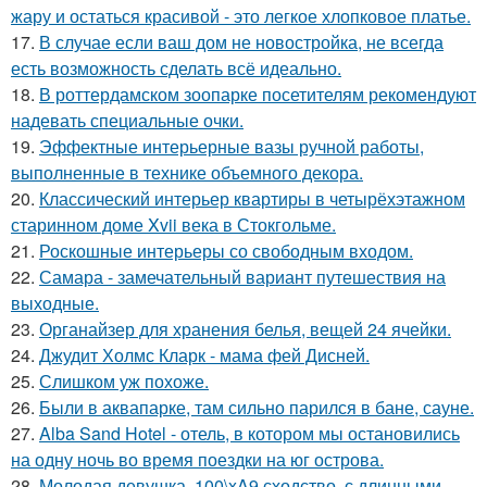
жару и остаться красивой - это легкое хлопковое платье.
17.
В случае если ваш дом не новостройка, не всегда
есть возможность сделать всё идеально.
18.
В роттердамском зоопарке посетителям рекомендуют
надевать специальные очки.
19.
Эффектные интерьерные вазы ручной работы,
выполненные в технике объемного декора.
20.
Классический интерьер квартиры в четырёхэтажном
старинном доме Xvii века в Стокгольме.
21.
Роскошные интерьеры со свободным входом.
22.
Самара - замечательный вариант путешествия на
выходные.
23.
Органайзер для хранения белья, вещей 24 ячейки.
24.
Джудит Холмс Кларк - мама фей Дисней.
25.
Слишком уж похоже.
26.
Были в аквапарке, там сильно парился в бане, сауне.
27.
Alba Sand Hotel - отель, в котором мы остановились
на одну ночь во время поездки на юг острова.
28.
Молодая девушка, 100\xA9 сходство, с длинными,