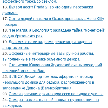
эффектного трюка со стеклом.
16.
Дьявол носит Prada 2: во что одеты персонажи
фильма.
17.
Сотни людей плакали в Осаке, прощаясь с Hello Kitty
поездом.
18.
"Не Магия, а Биология": разгадана тайна "монет фей"
со дна британских рек.
19.
Делимся с вами кадрами реализации видовых
апартаментов.
20.
Эффектные интерьерные вазы ручной работы,
выполненные в технике объемного декора.
21.
Станислав Юлианович Жуковский очень последний
весенний месяц любил.
22.
В ЛЕСУ. Дизайнер том кокс оформил интерьер
небольшого домика для отдыха, расположенного в
заповеднике Девона (Великобритания.
23.
Самая красивая архитектура ссср не видна с улицы.
24.
Самара - замечательный вариант путешествия на
выходные.