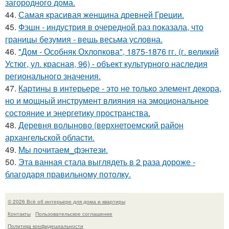
загородного дома.
44.
Самая красивая женщина древней Греции.
45.
Фэшн - индустрия в очередной раз показала, что
границы безумия - вещь весьма условна.
46.
"Дом - Особняк Охлопкова", 1875-1876 гг. (г. великий
Устюг, ул. красная, 96) - объект культурного наследия
регионального значения.
47.
Картины в интерьере - это не только элемент декора,
но и мощный инструмент влияния на эмоциональное
состояние и энергетику пространства.
48.
Деревня волыново (верхнетоемский район
архангельской области.
49.
Мы почитаем_фэнтези.
50.
Эта ванная стала выглядеть в 2 раза дороже -
благодаря правильному потолку.
© 2026 Всё об интерьере для дома и квартиры
Контакты
Пользовательское соглашение
Политика конфидециальности