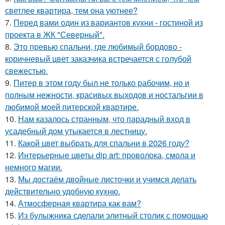
светлее квартира, тем она уютнее?
7.
Перед вами один из вариантов кухни - гостиной из
проекта в ЖК "Северный".
8.
Это превью спальни, где любимый бордово -
коричневый цвет заказчика встречается с голубой
свежестью.
9.
Питер в этом году был не только рабочим, но и
полным нежности, красивых выходов и ностальгии в
любимой моей питерской квартире.
10.
Нам казалось странным, что парадный вход в
усадебный дом утыкается в лестницу.
11.
Какой цвет выбрать для спальни в 2026 году?
12.
Интерьерные цветы dip art: проволока, смола и
немного магии.
13.
Мы достаём двойные листочки и учимся делать
действительно удобную кухню.
14.
Атмосферная квартира как вам?
15.
Из булыжника сделали элитный столик с помощью