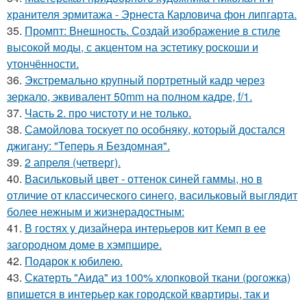
хранителя эрмитажа - Эрнеста Карловича фон липгарта.
35.
Промпт: Внешность. Создай изображение в стиле
высокой моды, с акцентом на эстетику роскоши и
утончённости.
36.
Экстремально крупный портретный кадр через
зеркало, эквивалент 50mm на полном кадре, f/1.
37.
Часть 2. про чистоту и не только.
38.
Самойлова тоскует по особняку, который достался
джигану: "Теперь я Бездомная".
39.
2 апреля (четверг).
40.
Васильковый цвет - оттенок синей гаммы, но в
отличие от классического синего, васильковый выглядит
более нежным и жизнерадостным:
41.
В гостях у дизайнера интерьеров кит Кемп в ее
загородном доме в хэмпшире.
42.
Подарок к юбилею.
43.
Скатерть "Аида" из 100% хлопковой ткани (рогожка)
впишется в интерьер как городской квартиры, так и