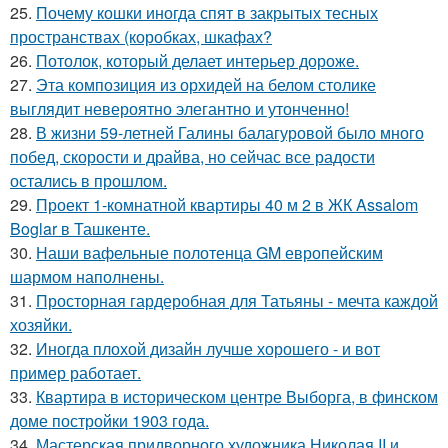
25.
Почему кошки иногда спят в закрытых тесных
пространствах (коробках, шкафах?
26.
Потолок, который делает интерьер дороже.
27.
Эта композиция из орхидей на белом столике
выглядит невероятно элегантно и утонченно!
28.
В жизни 59-летней Галины балагуровой было много
побед, скорости и драйва, но сейчас все радости
остались в прошлом.
29.
Проект 1-комнатной квартиры 40 м 2 в ЖК Assalom
Boglar в Ташкенте.
30.
Наши вафельные полотенца GM европейским
шармом наполнены.
31.
Просторная гардеробная для Татьяны - мечта каждой
хозяйки.
32.
Иногда плохой дизайн лучше хорошего - и вот
пример работает.
33.
Квартира в историческом центре Выборга, в финском
доме постройки 1903 года.
34.
Мастерская придворного художника Николая II и