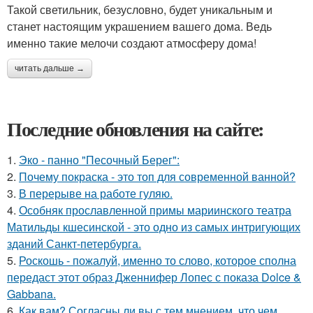
Такой светильник, безусловно, будет уникальным и
станет настоящим украшением вашего дома. Ведь
именно такие мелочи создают атмосферу дома!
читать дальше →
Последние обновления на сайте:
1.
Эко - панно "Песочный Берег":
2.
Почему покраска - это топ для современной ванной?
3.
В перерыве на работе гуляю.
4.
Особняк прославленной примы мариинского театра
Матильды кшесинской - это одно из самых интригующих
зданий Санкт-петербурга.
5.
Роскошь - пожалуй, именно то слово, которое сполна
передаст этот образ Дженнифер Лопес с показа Dolce &
Gabbana.
6.
Как вам? Согласны ли вы с тем мнением, что чем