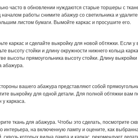
ьно часто в обновлении нуждаются старые торшеры с ткан
 началом работы снимите абажур со светильника и удалите 
ольшим листом бумаги. Вымойте каркас и просушите его.
ьте каркас и сделайте выкройку для новой обтяжки. Если у
ьте высоту стойки и длину окружности нижнего кольца карк
тве высоты прямоугольника высоту стойки. Длину выкройки
а абажура.
стороны вашего абажура представляют собой прямоугольник
тите выкройку для одной детали. Для полной обтяжки вам п
 у каркаса.
рите ткань для абажура. Чтобы это сделать, посмотрите ск
о интерьера, на включенную лампу и оцените, как выбранна
й, сквозь которых видна лампа и каркас, рекомендуют делат