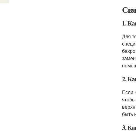
Свя
1. К
Для т
специ
бахро
замен
помещ
2. К
Если 
чтобы
верхн
быть 
3. К