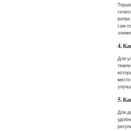
Торше
сочет
ветви
сам п
элеме
4. К
Для у
темпе
котор
место
улучш
5. К
Для д
удобн
регул