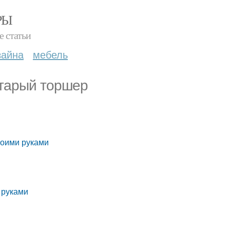
РЫ
е статьи
зайна
мебель
старый торшер
воими руками
 руками