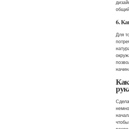
дизай
общий
6. К
Для т
потре
натур
окруж
позво
начин
Как
рук
Сдела
немно
начал
чтобы
воспо