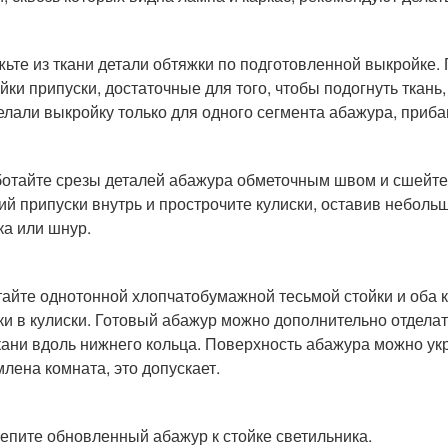
ьте из ткани детали обтяжки по подготовленной выкройке.
йки припуски, достаточные для того, чтобы подогнуть ткань,
елали выкройку только для одного сегмента абажура, приба
отайте срезы деталей абажура обметочным швом и сшейте 
ий припуски внутрь и прострочите кулиски, оставив небольш
ка или шнур.
айте однотонной хлопчатобумажной тесьмой стойки и оба ко
ки в кулиски. Готовый абажур можно дополнительно отдела
ткани вдоль нижнего кольца. Поверхность абажура можно укра
лена комната, это допускает.
епите обновленный абажур к стойке светильника.