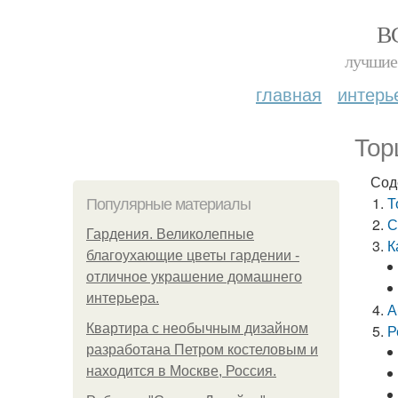
В
лучшие 
главная
интерь
Тор
Сод
Т
Популярные материалы
С
Гардения. Великолепные
К
благоухающие цветы гардении -
отличное украшение домашнего
интерьера.
А
Квартира с необычным дизайном
Р
разработана Петром костеловым и
находится в Москве, Россия.