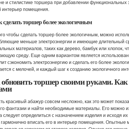
не и стилистике торшера при добавлении функциональных 
 интерьер помещения.
ак сделать торшер более экологичным
ого чтобы сделать торшер более экологичным, можно испо
бляющие меньше электроэнергии и имеющие длительный ср
альных материалов, таких как дерево, бамбук или хлопок, 
ающую среду. Еще одним вариантом является использовани
лит сэкономить электроэнергию и сделать его более эколог
ается с мелочей, и каждый шаг к созданию экологичного ин
 обновить торшер своими руками. Как
ами
ть красивый абажур совсем несложно, как это может показа
го фантазии и найти необходимые материалы. Его можно и
а следует определиться с назначением изделия и исходя и
 гармонично вписать его в интерьер помещения. Опытные м
льзоваться каркасом от старого изделия. Однако его можно