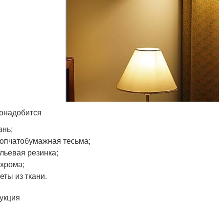
онадобится
ань;
лопчатобумажная тесьма;
ельевая резинка;
ахрома;
веты из ткани.
укция