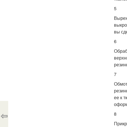
5
Выреж
выкро
вы сд
6
Обраб
верхн
резин
7
Обмот
резин
ее к 
оформ
⇦
8
Прикр