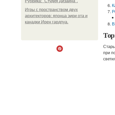
Рубрика: "Студия Дизайна".
К
Игры с пространством двух
Р
архитекторов: японца эири ота и
канадки Ирен гардпуа.
В
Тор
Стары
при п
свети