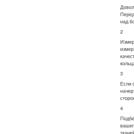
Довол
Перед
над б
2
Измер
измер
качес
кольц
3
Если 
начер
сторон
4
Подбе
вашег
ткане