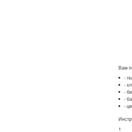
Вам п
- тк
- х
- б
- б
- ц
Инстр
1