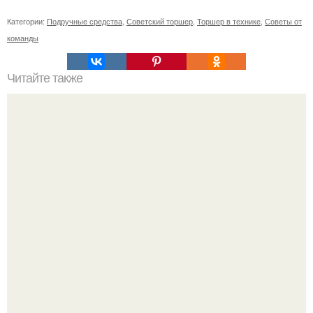
Категории:
Подручные средства
,
Советский торшер
,
Торшер в технике
,
Советы от
команды
Читайте также
Арка в дизайне интерьера.