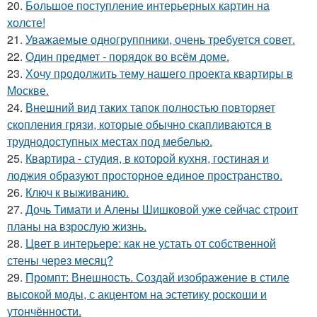
20.
Большое поступление интерьерных картин на
холсте!
21.
Уважаемые одногруппники, очень требуется совет.
22.
Один предмет - порядок во всём доме.
23.
Хочу продолжить тему нашего проекта квартиры в
Москве.
24.
Внешний вид таких тапок полностью повторяет
скопления грязи, которые обычно скапливаются в
труднодоступных местах под мебелью.
25.
Квартира - студия, в которой кухня, гостиная и
лоджия образуют просторное единое пространство.
26.
Ключ к выживанию.
27.
Дочь Тимати и Алены Шишковой уже сейчас строит
планы на взрослую жизнь.
28.
Цвет в интерьере: как не устать от собственной
стены через месяц?
29.
Промпт: Внешность. Создай изображение в стиле
высокой моды, с акцентом на эстетику роскоши и
утончённости.