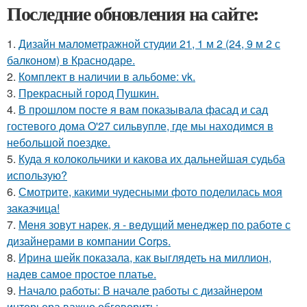
Последние обновления на сайте:
1.
Дизайн малометражной студии 21, 1 м 2 (24, 9 м 2 с
балконом) в Краснодаре.
2.
Комплект в наличии в альбоме: vk.
3.
Прекрасный город Пушкин.
4.
В прошлом посте я вам показывала фасад и сад
гостевого дома O'27 сильвупле, где мы находимся в
небольшой поездке.
5.
Куда я колокольчики и какова их дальнейшая судьба
использую?
6.
Смотрите, какими чудесными фото поделилась моя
заказчица!
7.
Меня зовут нарек, я - ведущий менеджер по работе с
дизайнерами в компании Corps.
8.
Ирина шейк показала, как выглядеть на миллион,
надев самое простое платье.
9.
Начало работы: В начале работы с дизайнером
интерьера важно обговорить: