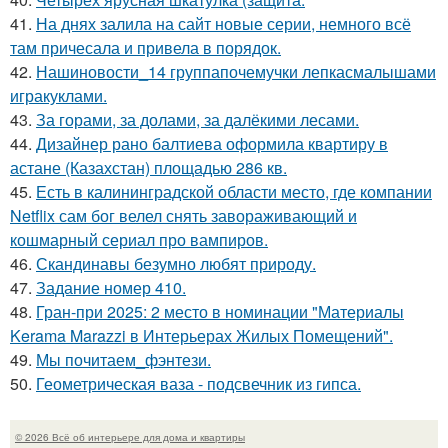
41.
На днях залила на сайт новые серии, немного всё
там причесала и привела в порядок.
42.
Нашиновости_14 группапочемучки лепкасмалышами
игракуклами.
43.
За горами, за долами, за далёкими лесами.
44.
Дизайнер рано балтиева оформила квартиру в
астане (Казахстан) площадью 286 кв.
45.
Есть в калининградской области место, где компании
Netflix сам бог велел снять завораживающий и
кошмарный сериал про вампиров.
46.
Скандинавы безумно любят природу.
47.
Задание номер 410.
48.
Гран-при 2025: 2 место в номинации "Материалы
Kerama Marazzi в Интерьерах Жилых Помещений".
49.
Мы почитаем_фэнтези.
50.
Геометрическая ваза - подсвечник из гипса.
© 2026 Всё об интерьере для дома и квартиры