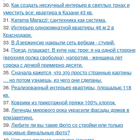
30.
Как создать нескучный интерьер в светлых тонах и
уместить все: квартира в Казани 43 кв.
31.
Kerama Marazzi: сантехника как система.
32.
Интерьер однокомнатной квартиры 46 м 2 в
Краснодаре.
33.
В Дзержинске накрыли сеть вебкам - студий.
34.
Поезд, плацкарт. В купе нас трое: я на одной стороне
(верхняя полка свободна), напротив - женщина лет
сорока с дочкой примерно десяти.
35.
Сначала кажется, что это просто странные картины
… но потом узнаешь, из чего они сделаны.
36.
Реализованный интерьер квартиры, площадью 118
кв.
37.
Коврики из трикотажной пряжи 100% хлопок.
38.
Легенды мирового рока украсили фасады домов в
елизаветино.
39.
Любите ли вы такие фото со стройки или только
красивые финальные фото?
40.
Четырех ярусная шкатулка (защита.