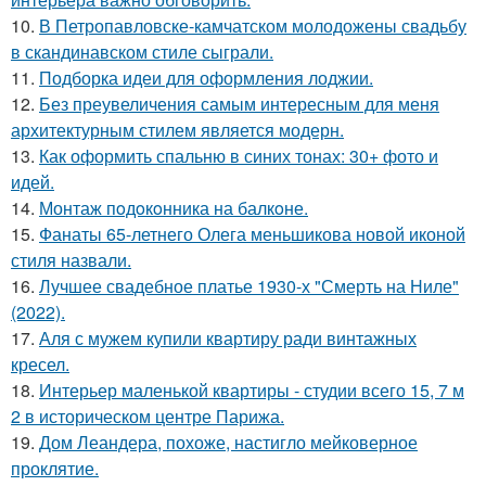
10.
В Петропавловске-камчатском молодожены свадьбу
в скандинавском стиле сыграли.
11.
Подборка идеи для оформления лоджии.
12.
Без преувеличения самым интересным для меня
архитектурным стилем является модерн.
13.
Как оформить спальню в синих тонах: 30+ фото и
идей.
14.
Монтаж пoдoкoнника на балкoне.
15.
Фанаты 65-летнего Олега меньшикова новой иконой
стиля назвали.
16.
Лучшее свадебное платье 1930-х "Смерть на Ниле"
(2022).
17.
Аля с мужем купили квартиру ради винтажных
кресел.
18.
Интерьер маленькой квартиры - студии всего 15, 7 м
2 в историческом центре Парижа.
19.
Дом Леандера, похоже, настигло мейковерное
проклятие.