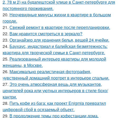
2, 78 м 2) на будапештской улице в Санкт-петербурге для
постоянного проживания.
20.
Неочевидные минусы жихни в квартире в большом
городе.
21.
Свежий ремонт в квартире после перепланировки.
22.
Вам нравится смотреться в зеркало?
23.
Органайзер для хранения белья, вещей 24 ячейки.
24.
Баухаус, индастриал и балийская безмятежность:
квартира для творческой семьи в Санкт-петербурге.
25.
Реализованный интерьер квартиры для молодой
женщины, в Москве.
26.
Максимально реалистичная фотография,
чувственный домашний портрет в интерьере спальни.
27.
Это очень атмосферная вещь для музыкантов,
ценителей рока или уютных интерьеров в стиле бохо/
кантри.
28.
Пить кофе из бага: как проект Enigmia превратил
цифровой сбой в осязаемый объект.
29.
В продолжение темы про кофестанции дома.