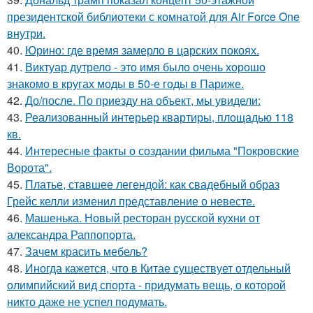
президентской библиотеки с комнатой для Air Force One
внутри.
40.
Юрино: где время замерло в царских покоях.
41.
Виктуар дутрело - это имя было очень хорошо
знакомо в кругах моды в 50-е годы в Париже.
42.
До/после. По приезду на объект, мы увидели:
43.
Реализованный интерьер квартиры, площадью 118
кв.
44.
Интересные факты о создании фильма "Покровские
Ворота".
45.
Платье, ставшее легендой: как свадебный образ
Грейс келли изменил представление о невесте.
46.
Машенька. Новый ресторан русской кухни от
александра Раппопорта.
47.
Зачем красить мебель?
48.
Иногда кажется, что в Китае существует отдельный
олимпийский вид спорта - придумать вещь, о которой
никто даже не успел подумать.