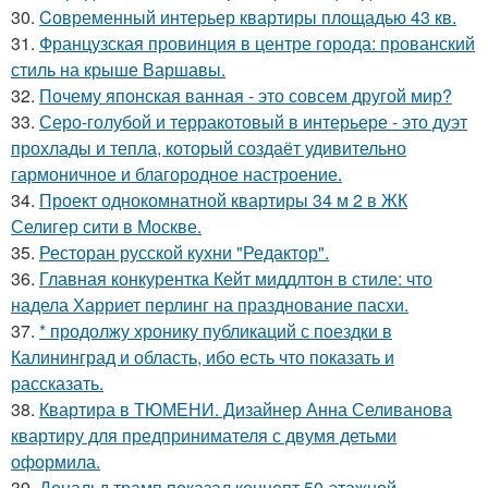
30.
Cовременный интерьер квартиры площадью 43 кв.
31.
Французская провинция в центре города: прованский
стиль на крыше Варшавы.
32.
Почему японская ванная - это совсем другой мир?
33.
Серо-голубой и терракотовый в интерьере - это дуэт
прохлады и тепла, который создаёт удивительно
гармоничное и благородное настроение.
34.
Проект однокомнатной квартиры 34 м 2 в ЖК
Селигер сити в Москве.
35.
Ресторан русской кухни "Редактор".
36.
Главная конкурентка Кейт миддлтон в стиле: что
надела Харриет перлинг на празднование пасхи.
37.
* продолжу хронику публикаций с поездки в
Калининград и область, ибо есть что показать и
рассказать.
38.
Квартира в ТЮМЕНИ. Дизайнер Анна Селиванова
квартиру для предпринимателя с двумя детьми
оформила.
39.
Дональд трамп показал концепт 50-этажной