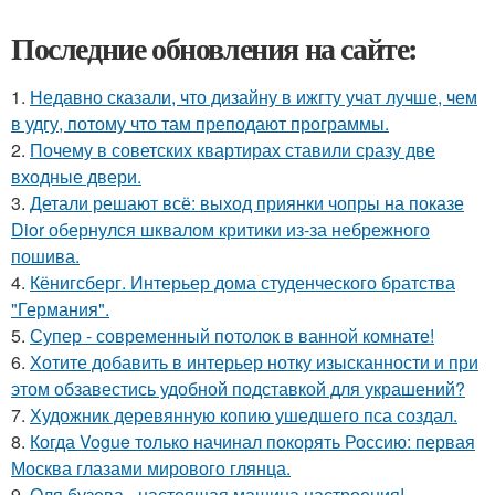
Последние обновления на сайте:
1.
Недавно сказали, что дизайну в ижгту учат лучше, чем
в удгу, потому что там преподают программы.
2.
Почему в советских квартирах ставили сразу две
входные двери.
3.
Детали решают всё: выход приянки чопры на показе
Dior обернулся шквалом критики из-за небрежного
пошива.
4.
Кёнигсберг. Интерьер дома студенческого братства
"Германия".
5.
Супер - современный потолок в ванной комнате!
6.
Хотите добавить в интерьер нотку изысканности и при
этом обзавестись удобной подставкой для украшений?
7.
Художник деревянную копию ушедшего пса создал.
8.
Когда Vogue только начинал покорять Россию: первая
Москва глазами мирового глянца.
9.
Оля бузова - настоящая машина настроения!