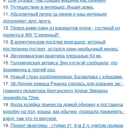
10.
Путешествие в интерьер: Индия дома.
11.
Абсолютный питер за окном и наш интерьер
дополняют друг друга.
12.
Перед вами один из вариантов кухни - гостиной из
проекта в ЖК "Северный".
13.
В воркутинском посёлке воргашор, который
постепенно пустеет, остался один необычный жилец.
14.
Двухкомнатная квартира площадью 53 кв.
15.
Голливудская актриса Энн хэтэуэй сообщила, что
беременна в третий раз.
16.
Новый страх разблокирован: Балаклава с клещами.
17.
38-Летняя певица Рианна снялась для издания экс -
главного редактора британского Vogue Эдварда
эннинфула 72ee.
18.
Когда хозяйка принесла домой обновку и поставила
коробку на пол, кошка, как обычно, подошла проверить -
вдруг там что-то вкусное.
19.
Проект квартиры - студии 31, 9 м 2 (с учетом лоджии