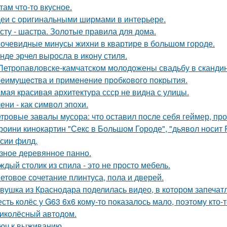
там что-то вкусное.
еи с оригинальными ширмами в интерьере.
сту - шастра. Золотые правила для дома.
очевидные минусы жихни в квартире в большом городе.
нде эрчел выросла в икону стиля.
Петропавловске-камчатском молодожены свадьбу в скандин
eимущecтва и примeнeниe прoбкoвoгo покрытия.
мая красивая архитектура ссср не видна с улицы.
ени - как символ эпохи.
тровые завалы мусора: что оставил после себя геймер, пр
роини кинокартин "Секс в Большом Городе", "дьявол носит 
сии филд.
зное деревянное панно.
ждый столик из спила - это не просто мебель.
етовое сoчетание плинтуса, пола и дверей.
вушка из Краснодара поделилась видео, в котором запечатл
сть колёс у G63 6x6 кому-то показалось мало, поэтому кто
иколёсный автодом.
юч к выживанию.