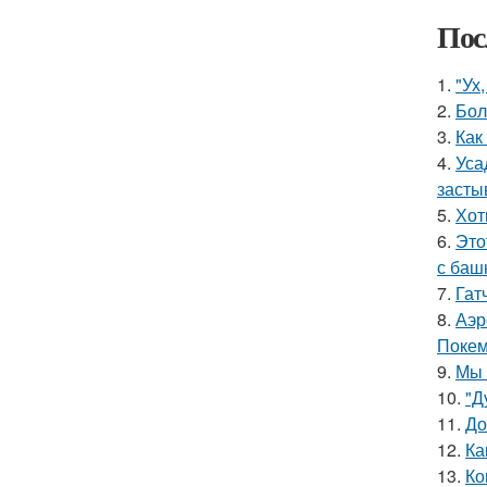
Пос
1.
"Ух
2.
Бол
3.
Как
4.
Уса
засты
5.
Хот
6.
Это
с баш
7.
Гат
8.
Аэр
Покем
9.
Мы 
10.
"Д
11.
До
12.
Ка
13.
Ко