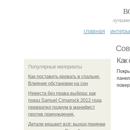
В
лучшие 
главная
интерь
Сов
Как
Популярные материалы
Покры
Как поставить кровать в спальне.
панел
Влияние обстановки на сон
повер
Невеста без права выбора: как
показ Samuel Cirnansck 2012 года
превратил подиум в манифест
против принуждения.
Детали решают всё: выход приянки