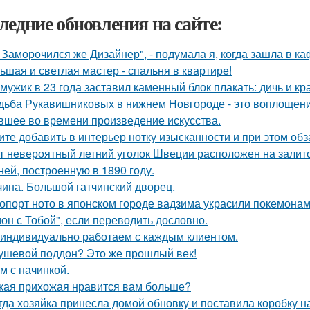
ледние обновления на сайте:
, Заморочился же Дизайнер", - подумала я, когда зашла в ка
ьшая и светлая мастер - спальня в квартире!
 мужик в 23 года заставил каменный блок плакать: дичь и 
дьба Рукавишниковых в нижнем Новгороде - это воплощени
вшее во времени произведение искусства.
ите добавить в интерьер нотку изысканности и при этом об
т невероятный летний уголок Швеции расположен на залито
ней, построенную в 1890 году.
чина. Большой гатчинский дворец.
опорт ното в японском городе вадзима украсили покемона
он с Тобой", если переводить дословно.
индивидуально работаем с каждым клиентом.
ушевой поддон? Это же прошлый век!
м с начинкой.
кая прихожая нравится вам больше?
гда хозяйка принесла домой обновку и поставила коробку на