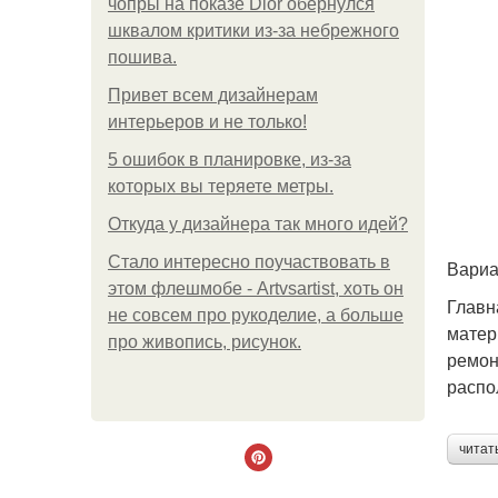
чопры на показе Dior обернулся
шквалом критики из-за небрежного
пошива.
Привет всем дизайнерам
интерьеров и не только!
5 ошибок в планировке, из-за
которых вы теряете метры.
Откуда у дизайнера так много идей?
Стало интересно поучаствовать в
Вариа
этом флешмобе - Artvsartist, хоть он
Главн
не совсем про рукоделие, а больше
матер
про живопись, рисунок.
ремон
распо
читат