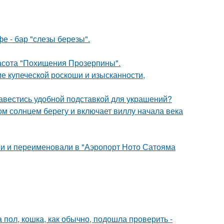
фе - бар "слезы березы".
красота "Похищения Прозерпины".
е купеческой роскоши и изысканности,
завестись удобной подставкой для украшений?
м солнцем берегу и включает виллу начала века
ми и переименовали в "Аэропорт Ното Сатояма
 пол, кошка, как обычно, подошла проверить -