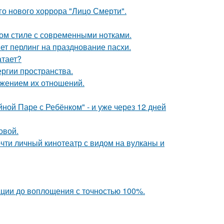
о нового хоррора "Лицо Смерти".
ом стиле с современными нотками.
иет перлинг на празднование пасхи.
атает?
ергии пространства.
ажением их отношений.
ой Паре с Ребёнком" - и уже через 12 дней
овой.
почти личный кинотеатр с видом на вулканы и
ации до воплощения с точностью 100%.