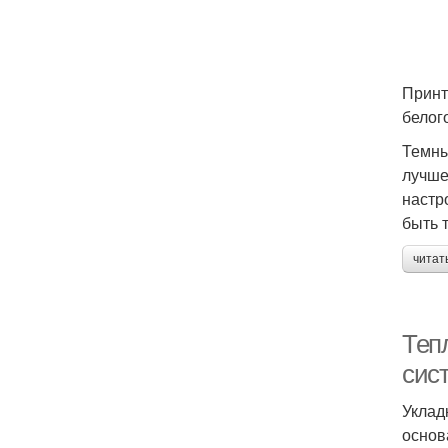
Принт
белог
Темны
лучше
настр
быть т
читат
Теп
сис
Уклад
основ