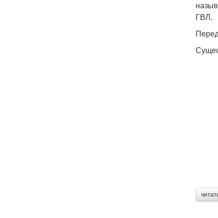
назыв
ГВЛ.
Перед
Сущес
читат