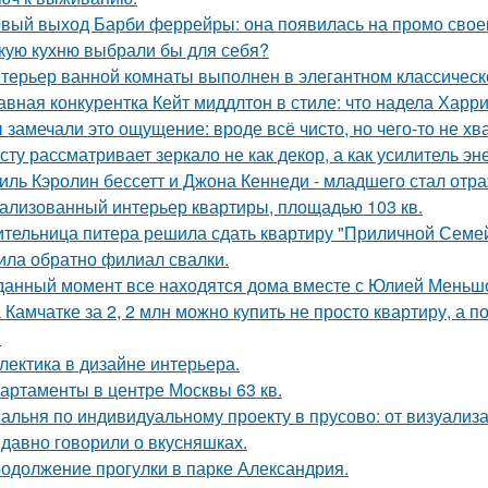
вый выход Барби феррейры: она появилась на промо своег
кую кухню выбрали бы для себя?
терьер ванной комнаты выполнен в элегантном классическ
авная конкурентка Кейт миддлтон в стиле: что надела Харр
 замечали это ощущение: вроде всё чисто, но чего-то не хв
сту рассматривает зеркало не как декор, а как усилитель эн
иль Кэролин бессетт и Джона Кеннеди - младшего стал отр
ализованный интерьер квартиры, площадью 103 кв.
тельница питера решила сдать квартиру "Приличной Семейн
ила обратно филиал свалки.
данный момент все находятся дома вместе с Юлией Меньш
 Камчатке за 2, 2 млн можно купить не просто квартиру, а 
.
лектика в дизайне интерьера.
артаменты в центре Москвы 63 кв.
альня по индивидуальному проекту в прусово: от визуализ
давно говорили о вкусняшках.
одолжение прогулки в парке Александрия.