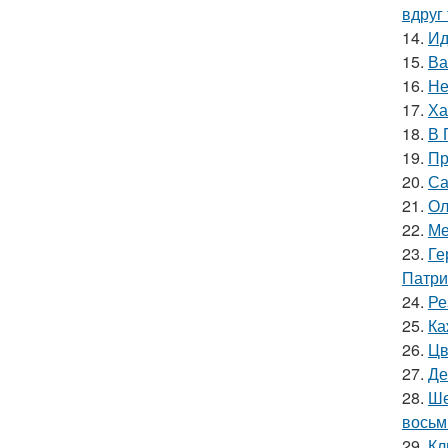
вдруг 
14.
Ид
15.
Ва
16.
Не
17.
Ха
18.
В 
19.
Пр
20.
Са
21.
Ол
22.
Ме
23.
Ге
Патри
24.
Ре
25.
Ка
26.
Цв
27.
Де
28.
Ше
восьм
29.
Кл