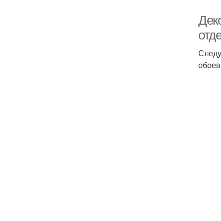
Дек
отд
Следу
обоев