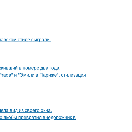
авском стиле сыграли.
оживший в номере два года.
Prada" и "Эмили в Париже", стилизация
ела вид из своего окна.
-то якобы превратил внедорожник в