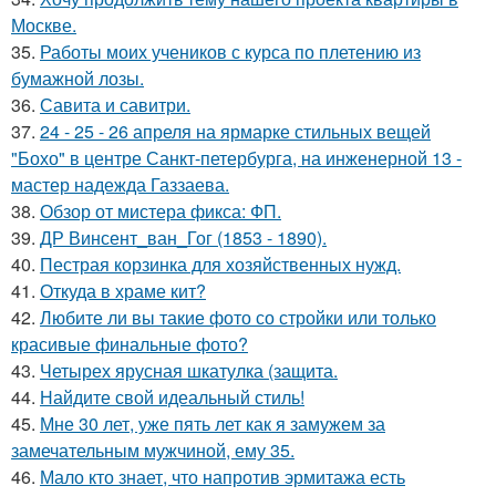
Москве.
35.
Работы моих учеников с курса по плетению из
бумажной лозы.
36.
Савита и савитри.
37.
24 - 25 - 26 апреля на ярмарке стильных вещей
"Бохо" в центре Санкт-петербурга, на инженерной 13 -
мастер надежда Газзаева.
38.
Обзор от мистера фикса: ФП.
39.
ДР Винсент_ван_Гог (1853 - 1890).
40.
Пестрая корзинка для хозяйственных нужд.
41.
Откуда в храме кит?
42.
Любите ли вы такие фото со стройки или только
красивые финальные фото?
43.
Четырех ярусная шкатулка (защита.
44.
Найдите свой идеальный стиль!
45.
Мне 30 лет, уже пять лет как я замужем за
замечательным мужчиной, ему 35.
46.
Мало кто знает, что напротив эрмитажа есть