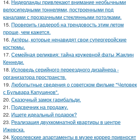
14.
Нидерланды привлекают внимание необычными
велосипедными тоннелями, построенными под
каналами с прозрачными стеклянными потолками.
15.
Проверить гардероб на трендовость этим летом
проще, чем кажется.
16.
Актёры, которые ненавидят свои супергеройские
костюмы.
17.
Семейная реликвия: тайна кружевной фаты Жаклин
Кеннеди.
18.
Исповедь серийного переездного дизайнера -
организатора пространств.
19.
Любопытные сведения о советском фильме "Человек
с Бульвара Капуцинов".
20.
Сказочный замок гарибальди.
21.
Подсвечник на продажу.
22.
Ищете идеальный подарок?
23.
Реализация двухкомнатной квартиры в центре
Ижевска.
24.
Королевские апартаменты в музее коррер привносят