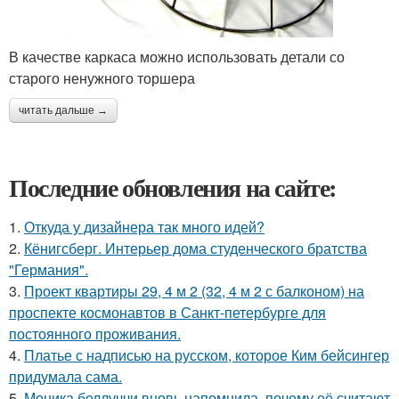
В качестве каркаса можно использовать детали со
старого ненужного торшера
читать дальше →
Последние обновления на сайте:
1.
Откуда у дизайнера так много идей?
2.
Кёнигсберг. Интерьер дома студенческого братства
"Германия".
3.
Проект квартиры 29, 4 м 2 (32, 4 м 2 с балконом) на
проспекте космонавтов в Санкт-петербурге для
постоянного проживания.
4.
Платье с надписью на русском, которое Ким бейсингер
придумала сама.
5.
Моника беллуччи вновь напомнила, почему её считают