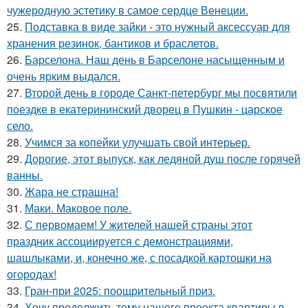
чужеродную эстетику в самое сердце Венеции.
25.
Подставка в виде зайки - это нужный аксессуар для
хранения резинок, бантиков и браслетов.
26.
Барселона. Наш день в Барселоне насыщенным и
очень ярким выдался.
27.
Второй день в городе Санкт-петербург мы посвятили
поездке в екатерининский дворец в Пушкин - царское
село.
28.
Учимся за копейки улучшать свой интерьер.
29.
Дорогие, этот выпуск, как ледяной душ после горячей
ванны.
30.
Жара не страшна!
31.
Маки. Маковое поле.
32.
С первомаем! У жителей нашей страны этот
праздник ассоциируется с демонстрациями,
шашлыками, и, конечно же, с посадкой картошки на
огородах!
33.
Гран-при 2025: поощрительный приз.
34.
Хочу продолжить тему нашего проекта квартиры в