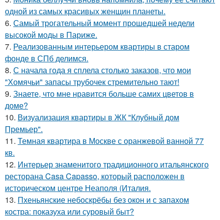
одной из самых красивых женщин планеты.
6.
Самый трогательный момент прошедшей недели
высокой моды в Париже.
7.
Реализованным интерьером квартиры в старом
фонде в СПб делимся.
8.
С начала года я сплела столько заказов, что мои
"Хомячьи" запасы трубочек стремительно тают!
9.
Знаете, что мне нравится больше самих цветов в
доме?
10.
Визуализация квартиры в ЖК "Клубный дом
Премьер".
11.
Темная квартира в Москве с оранжевой ванной 77
кв.
12.
Интерьер знаменитого традиционного итальянского
ресторана Casa Capasso, который расположен в
историческом центре Неаполя (Италия.
13.
Пхеньянские небоскрёбы без окон и с запахом
костра: показуха или суровый быт?