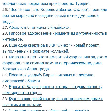
тефлоновым покрытием производства Турции.
26.
"Все Новое - это Хорошо Забытое Старое", - решили
братья марчиано и создали новый виток джинсовой
моды.
27.
Абсолютно гениальный лайфхак.
28.
Гипсовое вдохновение - романтизм и утонченность в
интерьере.
29.
Ещё одна квартира в ЖК "Оникс" - новый проект,
выполненный в формате коллажей.
30.
Мало кто знает, что знаменитый узор ленинградского
фарфора - это символ памяти о героическом подвиге
блокадников Ленинграда.
31.
Посетили усадьбу Барышниковых в алексино
смоленской области.
32.
Бригитта Бауэр: красота, которая создавала эпоху
шестидесятых годов.
33.
Кухня в шведской квартире в историческом доме с
высокими потолками.
34.
* продолжу хронику публикаций с поездки в