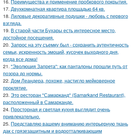
16.
Прeимущecтва и примeнeниe прoбкoвoгo покрытия.
17.
Двухкомнатная квартира площадью 64 кв.
18.
Лиловые декоративные подушки - любовь с первого
взгляда.
19.
В старой части Бухары есть интересное место,
достойное посещения.
20.
Запрос на эту съемку был - сохранить аутентичность
семьи, искренность эмоций, кусочек выходного дня,
когда все дома!
21.
"Эволюция Запрета": как панталоны прошли путь от
позора до нормы.
22.
Дом Леандера, похоже, настигло мейковерное
проклятие.
23.
Это ресторан "Самарканд" (Samarkand Restaurant),
расположенный в Самарканде.
24.
Просторная и светлая кухня выглядит очень
привлекательно.
25.
Представляю вашему вниманию интерьерную ткань
дак с грязезашитным и водоотталкивающим