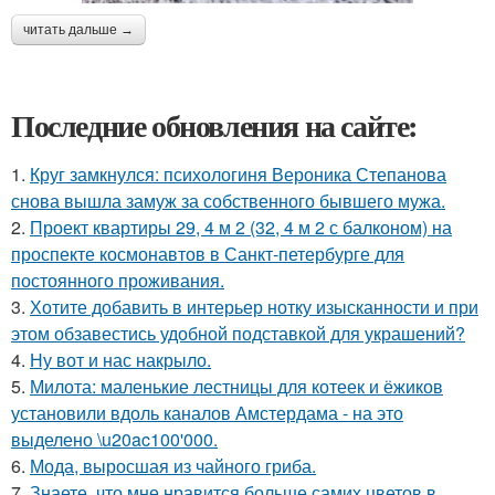
читать дальше →
Последние обновления на сайте:
1.
Круг замкнулся: психологиня Вероника Степанова
снова вышла замуж за собственного бывшего мужа.
2.
Проект квартиры 29, 4 м 2 (32, 4 м 2 с балконом) на
проспекте космонавтов в Санкт-петербурге для
постоянного проживания.
3.
Хотите добавить в интерьер нотку изысканности и при
этом обзавестись удобной подставкой для украшений?
4.
Ну вот и нас накрыло.
5.
Милота: маленькие лестницы для котеек и ёжиков
установили вдоль каналов Амстердама - на это
выделено \u20ac100'000.
6.
Мода, выросшая из чайного гриба.
7.
Знаете, что мне нравится больше самих цветов в