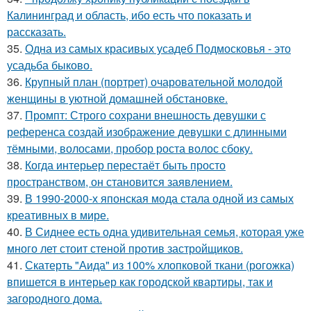
Калининград и область, ибо есть что показать и
рассказать.
35.
Одна из самых красивых усадеб Подмосковья - это
усадьба быково.
36.
Крупный план (портрет) очаровательной молодой
женщины в уютной домашней обстановке.
37.
Промпт: Строго сохрани внешность девушки с
референса создай изображение девушки с длинными
тёмными, волосами, пробор роста волос сбоку.
38.
Когда интерьер перестаёт быть просто
пространством, он становится заявлением.
39.
В 1990-2000-х японская мода стала одной из самых
креативных в мире.
40.
В Сиднее есть одна удивительная семья, которая уже
много лет стоит стеной против застройщиков.
41.
Скатерть "Аида" из 100% хлопковой ткани (рогожка)
впишется в интерьер как городской квартиры, так и
загородного дома.