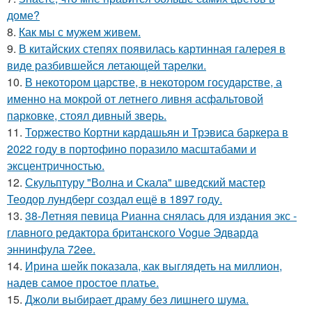
доме?
8.
Как мы с мужем живем.
9.
В китайских степях появилась картинная галерея в
виде разбившейся летающей тарелки.
10.
В некотором царстве, в некотором государстве, а
именно на мокрой от летнего ливня асфальтовой
парковке, стоял дивный зверь.
11.
Торжество Кортни кардашьян и Трэвиса баркера в
2022 году в портофино поразило масштабами и
эксцентричностью.
12.
Скульптуру "Волна и Скала" шведский мастер
Теодор лундберг создал ещё в 1897 году.
13.
38-Летняя певица Рианна снялась для издания экс -
главного редактора британского Vogue Эдварда
эннинфула 72ee.
14.
Ирина шейк показала, как выглядеть на миллион,
надев самое простое платье.
15.
Джоли выбирает драму без лишнего шума.