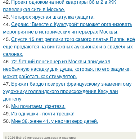
42.
Проект однокомнатной квартиры 36 м 2 в ЖК
павелецкая сити в Москве.
43.
Четырех ярусная шкатулка (защита.
44.
Сервис "Вместе с Культурой" поможет организовать
мероприятие в исторических интерьерах Москвы.
45.
Спустя 15 лет реплики того самого платья Пиппы всё
ещё продаются на винтажных аукционах и в свадебных
салонах.
46.
72-Летний пенсионер из Москвы придумал
необычную насадку для душа, которая, по его задумке,
может работать как стимулятор.
47.
Брижит бардо позирует французскому знаменитому
художнику голландского происхождения Кесу ван
донгену.
48.
Мы почитаем_фэнтези.
49.
Из однушки - почти трешка!
50.
Мне 38, жене 41, у нас четверо детей.
© 2026 Всё об интерьере для дома и квартиры