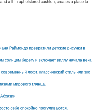
nd a thin upholstered cushion, creates a place to
циана Раймондо превратили детские рисунки в
м солнцем берегу и включает виллу начала века
о современный лофт, классический стиль или эко
лазами мирового глянца.
 Абхазии.
осто себе спокойно прогуливаются.