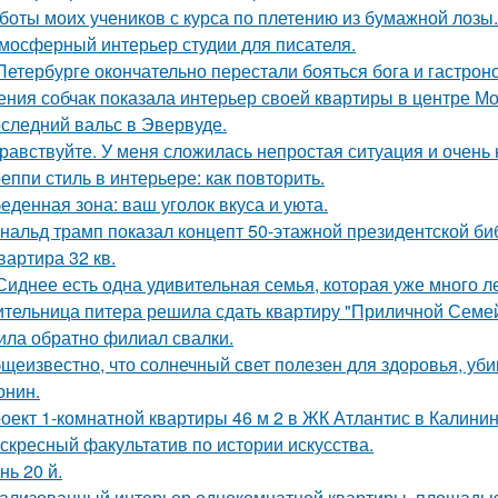
боты моих учеников с курса по плетению из бумажной лозы.
мосферный интерьер студии для писателя.
Петербурге окончательно перестали бояться бога и гастроно
ения собчак показала интерьер своей квартиры в центре М
следний вальс в Эвервуде.
равствуйте. У меня сложилась непростая ситуация и очень
еппи стиль в интерьере: как повторить.
еденная зона: ваш уголок вкуса и уюта.
нальд трамп показал концепт 50-этажной президентской биб
квартира 32 кв.
Сиднее есть одна удивительная семья, которая уже много л
тельница питера решила сдать квартиру "Приличной Семейн
ила обратно филиал свалки.
щеизвестно, что солнечный свет полезен для здоровья, уби
онин.
оект 1-комнатной квартиры 46 м 2 в ЖК Атлантис в Калинин
скресный факультатив по истории искусства.
нь 20 й.
ализованный интерьер однокомнатной квартиры, площадью 