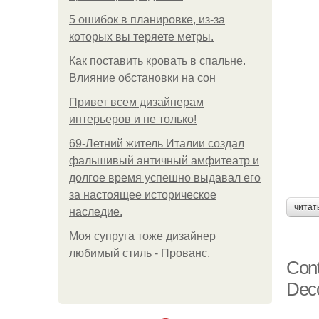
5 ошибок в планировке, из-за
которых вы теряете метры.
Как поставить кровать в спальне.
Влияние обстановки на сон
Привет всем дизайнерам
интерьеров и не только!
69-Летний житель Италии создал
фальшивый античный амфитеатр и
долгое время успешно выдавал его
за настоящее историческое
читат
наследие.
Моя супруга тоже дизайнер
любимый стиль - Прованс.
Cont
Deco