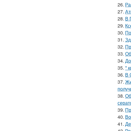
26.
Ра
27.
Ат
28.
В 
29.
Кс
30.
По
31.
Зд
32.
Пр
33.
Об
34.
До
35.
* 
36.
В 
37.
Жи
получ
38.
Об
серат
39.
Пр
40.
Во
41.
Де
42.
Ре