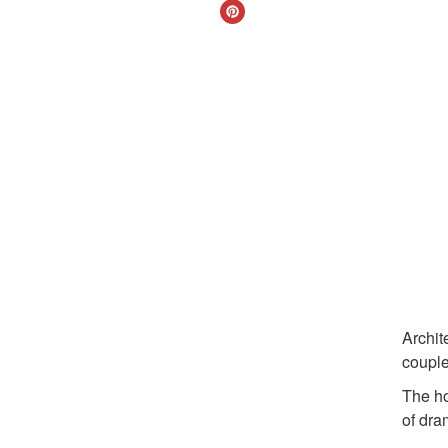
Archit
couple 
The ho
of dra