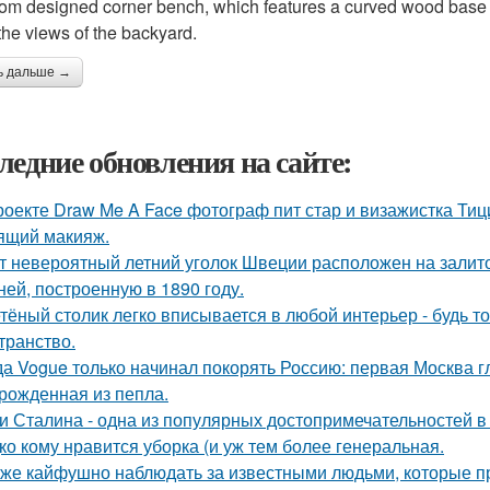
om designed corner bench, which features a curved wood base a
the views of the backyard.
ь дальше →
ледние обновления на сайте:
роекте Draw Me A Face фотограф пит стар и визажистка Ти
ящий макияж.
т невероятный летний уголок Швеции расположен на залито
ней, построенную в 1890 году.
тёный столик легко вписывается в любой интерьер - будь т
транство.
да Vogue только начинал покорять Россию: первая Москва г
рожденная из пепла.
и Сталина - одна из популярных достопримечательностей в
ко кому нравится уборка (и уж тем более генеральная.
 же кайфушно наблюдать за известными людьми, которые пр