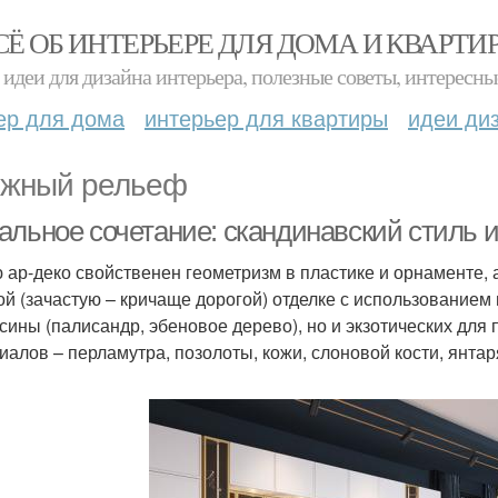
СЁ ОБ ИНТЕРЬЕРЕ ДЛЯ ДОМА И КВАРТИ
идеи для дизайна интерьера, полезные советы, интересны
ер для дома
интерьер для квартиры
идеи ди
жный рельеф
альное сочетание: скандинавский стиль и
 ар-деко свойственен геометризм в пластике и орнаменте, 
ой (зачастую – кричаще дорогой) отделке с использованием
сины (палисандр, эбеновое дерево), но и экзотических для
иалов – перламутра, позолоты, кожи, слоновой кости, янта