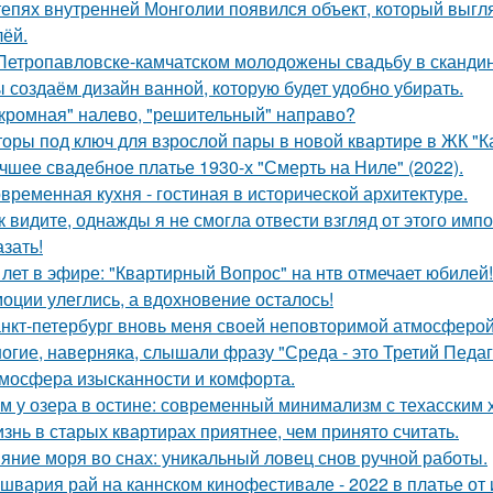
тепях внутренней Монголии появился объект, который выгля
лёй.
Петропавловске-камчатском молодожены свадьбу в скандин
 создаём дизайн ванной, которую будет удобно убирать.
кромная" налево, "решительный" направо?
оры под ключ для взрослой пары в новой квартире в ЖК "К
чшее свадебное платье 1930-х "Смерть на Ниле" (2022).
временная кухня - гостиная в исторической архитектуре.
к видите, однажды я не смогла отвести взгляд от этого имп
азать!
 лет в эфире: "Квартирный Вопрос" на нтв отмечает юбилей!
оции улеглись, а вдохновение осталось!
нкт-петербург вновь меня своей неповторимой атмосферой
огие, наверняка, слышали фразу "Среда - это Третий Педаг
мосфера изысканности и комфорта.
м у озера в остине: современный минимализм с техасским 
знь в старых квартирах приятнее, чем принято считать.
яние моря во снах: уникальный ловец снов ручной работы.
швария рай на каннском кинофестивале - 2022 в платье от 