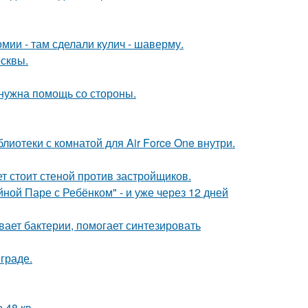
мии - там сделали кулич - шаверму.
осквы.
 нужна помощь со стороны.
лиотеки с комнатой для Air Force One внутри.
ет стоит стеной против застройщиков.
ой Паре с Ребёнком" - и уже через 12 дней
вает бактерии, помогает синтезировать
граде.
48 кв.