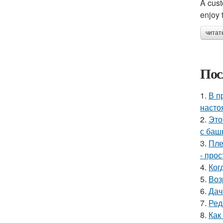
A cust
enjoy 
читат
Пос
1.
В п
насто
2.
Это
с баш
3.
Пле
- прос
4.
Ког
5.
Воз
6.
Дач
7.
Ред
8.
Как