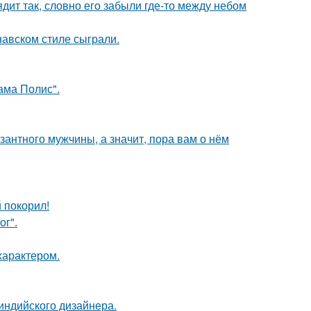
дит так, словно его забыли где-то между небом
авском стиле сыграли.
ама Полис".
озантного мужчины, а значит, пора вам о нём
 покорил!
ог".
характером.
индийского дизайнера.