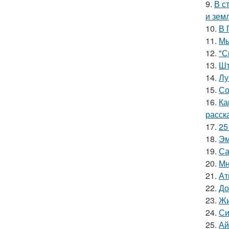
9.
В с
и зем
10.
В 
11.
Мы
12.
"С
13.
Шт
14.
Лу
15.
Со
16.
Ка
расск
17.
25
18.
Эм
19.
Са
20.
Мн
21.
Ат
22.
До
23.
Жи
24.
Си
25.
Ай