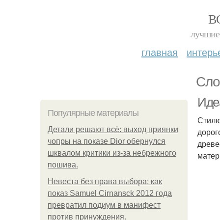
В
лучшие 
главная
интерь
Сло
Иде
Популярные материалы
Стилю
Детали решают всё: выход приянки
дорог
чопры на показе Dior обернулся
древе
шквалом критики из-за небрежного
матер
пошива.
Невеста без права выбора: как
показ Samuel Cirnansck 2012 года
превратил подиум в манифест
против принуждения.