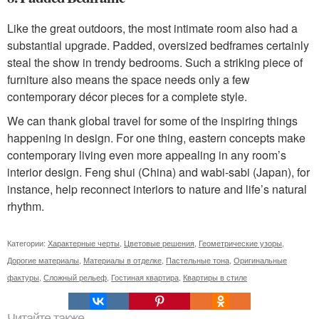
Like the great outdoors, the most intimate room also had a
substantial upgrade. Padded, oversized bedframes certainly
steal the show in trendy bedrooms. Such a striking piece of
furniture also means the space needs only a few
contemporary décor pieces for a complete style.
We can thank global travel for some of the inspiring things
happening in design. For one thing, eastern concepts make
contemporary living even more appealing in any room’s
interior design. Feng shui (China) and wabi-sabi (Japan), for
instance, help reconnect interiors to nature and life’s natural
rhythm.
Категории:
Характерные черты
,
Цветовые решения
,
Геометрические узоры
,
Дорогие материалы
,
Материалы в отделке
,
Пастельные тона
,
Оригинальные
фактуры
,
Сложный рельеф
,
Гостиная квартира
,
Квартиры в стиле
Читайте также