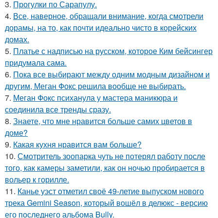
3.
Прогулки по Сарапулу.
4.
Все, наверное, обращали внимание, когда смотрели
дорамы, на то, как почти идеально чисто в корейских
домах.
5.
Платье с надписью на русском, которое Ким бейсингер
придумала сама.
6.
Пока все выбирают между одним модным дизайном и
другим, Меган Фокс решила вообще не выбирать.
7.
Меган Фокс психанула у мастера маникюра и
соединила все тренды сразу.
8.
Знаете, что мне нравится больше самих цветов в
доме?
9.
Какая кухня нравится вам больше?
10.
Смотритель зоопарка чуть не потерял работу после
того, как камеры заметили, как он ночью пробирается в
вольер к горилле.
11.
Канье уэст отметил своё 49-летие выпуском нового
трека Gemini Season, который вошёл в делюкс - версию
его последнего альбома Bully.