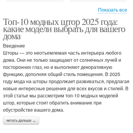
Показать все
Топ-10 модных штор 2025 года:
Шторы с бахромой
Шторы из бархата
какие модели выбрать для вашего
дома
Введение
Шторы — это неотъемлемая часть интерьера любого
Шторы с фотопечатью
Шторы из шелка
дома. Они не только защищают от солнечных лучей и
посторонних глаз, но и выполняют декоративную
функцию, дополняя общий стиль помещения. В 2025
году мода на шторы продолжает развиваться, предлагая
Тенденции в модных
Материалы для штор
новые интересные решения для всех вкусов и стилей. В
шторах
этой статье мы рассмотрим топ-10 модных моделей
штор, которые стоит обратить внимание при
обустройстве вашего дома.
читать дальше →