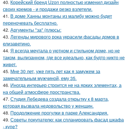
40.
Корейский бренд Uzon полностью изменил дизайн
своих кремов - и продажи резко взлетели.
41.
В доме Ханны монтаны из малибу можно будет
переночевать бесплатно.
42.
Аргументы "за" (плюсы:
43.
Легенды мирового рока украсили фасады домов в
елизаветино.
44.
Я всегда мечтала о уютном и стильном доме, но не
таком, вылизанном, где все идеально, как будто никто не
живет.
45.
Мне 30 лет, уже пять лет как я замужем за
замечательным мужчиной, ему 35.
46.
Иногда интерьер строится не на ярких элементах, а
на общей атмосфере пространства.
47.
Студия Лебедева создала открытку к 8 марта,
которая вызвала недовольство у женщин.
48.
Продолжение прогулки в парке Александрия.
49.
Советы покупателю: как спланировать фасад шкафа
- купе?