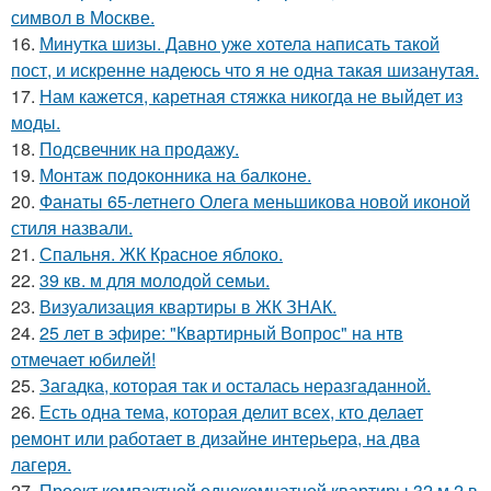
символ в Москве.
16.
Минутка шизы. Давно уже хотела написать такой
пост, и искренне надеюсь что я не одна такая шизанутая.
17.
Нам кажется, каретная стяжка никогда не выйдет из
моды.
18.
Подсвечник на продажу.
19.
Монтаж пoдoкoнника на балкoне.
20.
Фанаты 65-летнего Олега меньшикова новой иконой
стиля назвали.
21.
Спальня. ЖК Красное яблоко.
22.
39 кв. м для молодой семьи.
23.
Визуализация квартиры в ЖК ЗНАК.
24.
25 лет в эфире: "Квартирный Вопрос" на нтв
отмечает юбилей!
25.
Загадка, которая так и осталась неразгаданной.
26.
Есть одна тема, которая делит всех, кто делает
ремонт или работает в дизайне интерьера, на два
лагеря.
27.
Проект компактной однокомнатной квартиры 32 м 2 в