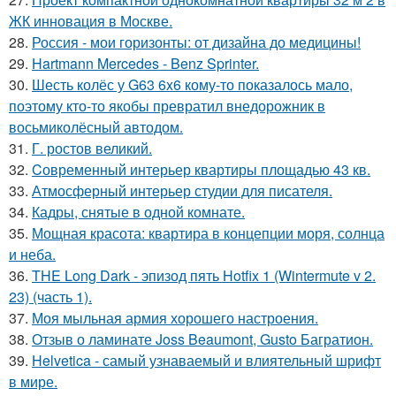
ЖК инновация в Москве.
28.
Россия - мои горизонты: от дизайна до медицины!
29.
Hartmann Mercedes - Benz Sprinter.
30.
Шесть колёс у G63 6x6 кому-то показалось мало,
поэтому кто-то якобы превратил внедорожник в
восьмиколёсный автодом.
31.
Г. ростов великий.
32.
Cовременный интерьер квартиры площадью 43 кв.
33.
Атмосферный интерьер студии для писателя.
34.
Кадры, снятые в одной комнате.
35.
Мощная красота: квартира в концепции моря, солнца
и неба.
36.
THE Long Dark - эпизод пять Hotfix 1 (Wintermute v 2.
23) (часть 1).
37.
Моя мыльная армия хорошего настроения.
38.
Отзыв о ламинате Joss Beaumont, Gusto Багратион.
39.
Helvetica - самый узнаваемый и влиятельный шрифт
в мире.