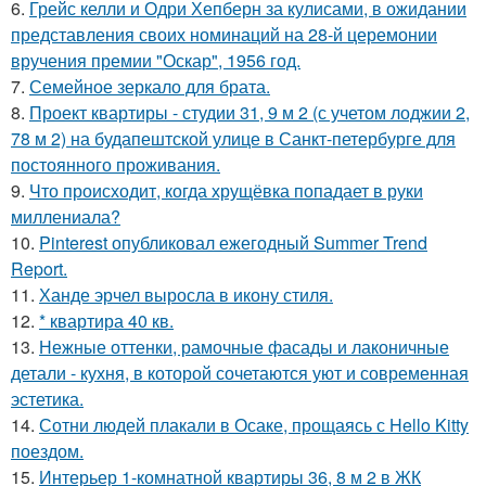
6.
Грейс келли и Одри Хепберн за кулисами, в ожидании
представления своих номинаций на 28-й церемонии
вручения премии "Оскар", 1956 год.
7.
Семейное зеркало для брата.
8.
Проект квартиры - студии 31, 9 м 2 (с учетом лоджии 2,
78 м 2) на будапештской улице в Санкт-петербурге для
постоянного проживания.
9.
Что происходит, когда хрущёвка попадает в руки
миллениала?
10.
Pinterest опубликовал ежегодный Summer Trend
Report.
11.
Ханде эрчел выросла в икону стиля.
12.
* квартира 40 кв.
13.
Нежные оттенки, рамочные фасады и лаконичные
детали - кухня, в которой сочетаются уют и современная
эстетика.
14.
Сотни людей плакали в Осаке, прощаясь с Hello Kitty
поездом.
15.
Интерьер 1-комнатной квартиры 36, 8 м 2 в ЖК