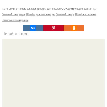
Категории:
Угловые шкафы
,
Шкафы для спальни
,
Существующие варианты
,
Угловой шкаф-куп
,
Шкаф-куп в маленькую
,
Угловой шкаф
,
Шкаф в спальню
,
Угловые конструкции
Читайте также
Как правильно обрезать герань, чтобы она пышно цвела.